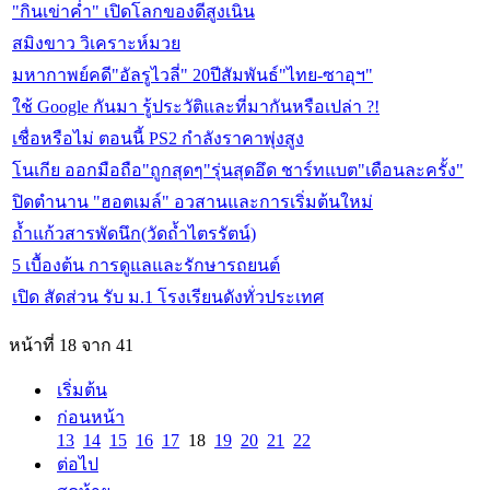
"กินเข่าค่ำ" เปิดโลกของดีสูงเนิน
สมิงขาว วิเคราะห์มวย
มหากาพย์คดี"อัลรูไวลี่" 20ปีสัมพันธ์"ไทย-ซาอุฯ"
ใช้ Google กันมา รู้ประวัติและที่มากันหรือเปล่า ?!
เชื่อหรือไม่ ตอนนี้ PS2 กำลังราคาพุ่งสูง
โนเกีย ออกมือถือ"ถูกสุดๆ"รุ่นสุดอึด ชาร์ทแบต"เดือนละครั้ง"
ปิดตำนาน "ฮอตเมล์" อวสานและการเริ่มต้นใหม่
ถ้ำแก้วสารพัดนึก(วัดถ้ำไตรรัตน์)
5 เบื้องต้น การดูแลและรักษารถยนต์
เปิด สัดส่วน รับ ม.1 โรงเรียนดังทั่วประเทศ
หน้าที่ 18 จาก 41
เริ่มต้น
ก่อนหน้า
13
14
15
16
17
18
19
20
21
22
ต่อไป