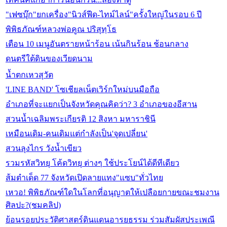
"เฟซบุ๊ก"ยกเครื่อง"นิวส์ฟีด-ไทม์ไลน์"ครั้งใหญ่ในรอบ 6 ปี
พิพิธภัณฑ์หลวงพ่อคูณ ปริสุทฺโธ
เตือน 10 เมนูอันตรายหน้าร้อน เน้นกินร้อน ช้อนกลาง
ดนตรีใต้ดินของเวียดนาม
น้ำตกเหวสุวัต
'LINE BAND' โซเชียลเน็ตเวิร์กใหม่บนมือถือ
อำเภอที่จะแยกเป็นจังหวัดคุณคิดว่า? 3 อำเภอของอีสาน
สวนน้ำเฉลิมพระเกียรติ 12 สิงหา มหาราชินี
เหมือนเดิม-คนเดิมแต่กำลังเป็น'จุดเปลี่ยน'
สวนลุงไกร วังน้ำเขียว
รวมรหัสวิทยุ โค้ดวิทยุ ต่างๆ ใช้ประโยน์ได้ดีทีเดียว
ส้มตำเด็ด 77 จังหวัดเปิดลายแทง"แซบ"ทั่วไทย
เหวอ! พิพิธภัณฑ์ใดในโลกที่อนุญาตให้เปลือยกายขณะชมงาน
ศิลปะ?(ชมคลิป)
ย้อนรอยประวัติศาสตร์ดินแดนอารยธรรม ร่วมสัมผัสประเพณี