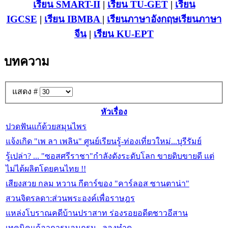
เรียน SMART-II
|
เรียน TU-GET
|
เรียน
IGCSE
|
เรียน IB
MBA
|
เรียนภาษาอังกฤษ
เรียนภาษา
จีน
|
เรียน KU-EPT
บทความ
แสดง #
หัวเรื่อง
ปวดฟันแก้ด้วยสมุนไพร
แจ้งเกิด "เพ ลา เพลิน" ศูนย์เรียนรู้-ท่องเที่ยวใหม่...บุรีรัมย์
รู้เปล่า? ... "ซอสศรีราชา"กำลังดังระดับโลก ขายดิบขายดี แต่
ไม่ได้ผลิตโดยคนไทย !!
เสียงสวย กลม หวาน กีตาร์ของ "คาร์ลอส ซานตาน่า"
สวนจิตรลดา:ส่วนพระองค์เพื่อราษฎร
แหล่งโบราณคดีบ้านปราสาท ร่องรอยอดีตชาวอีสาน
เทคนิคแก้อาการนอนกรน...ลองทำดู