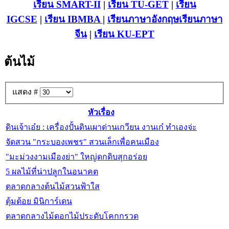
เรียน SMART-II
|
เรียน TU-GET
|
เรียน
IGCSE
|
เรียน IB
MBA
|
เรียนภาษาอังกฤษ
เรียนภาษา
จีน
|
เรียน KU-EPT
ต้นไม้
แสดง #
หัวเรื่อง
ดินเจ้าเอ๋ย : เครื่องปั้นดินเผาด่านเกวียน งานเก๋ ทำเองจ่ะ
จัดสวน "กระบองเพชร" สวนเล็กเพื่อคนเมือง
"มะม่วงงามเมืองย่า" ใหญ่ดกดิบสุกอร่อย
5 ผลไม้ที่น่าปลูกในอนาคต
ตลาดกลางต้นไม้สวนฟ้าใส
ตุ้มต้อย มินิการ์เดน
ตลาดกลางไม้ดอกไม้ประดับโคกกรวด