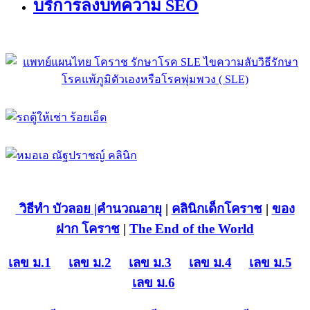
บริการลงบทความ SEO
วิธีทำ บัวลอย
|คำนวณอายุ
|
คลินิกเด็กโคราช
|
ของ
ฝาก โคราช
|
The End of the World
เลข ม.1
เลข ม.2
เลข ม.3
เลข ม.4
เลข ม.5
เลข ม.6