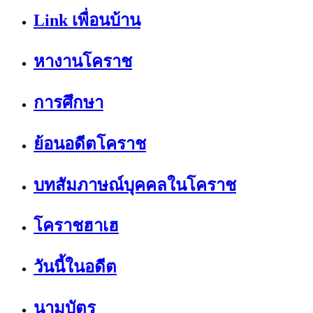
Link เพื่อนบ้าน
หางานโคราช
การศึกษา
ย้อนอดีตโคราช
บทสัมภาษณ์บุคคลในโคราช
โคราชฮาเฮ
วันนี้ในอดีต
นามบัตร