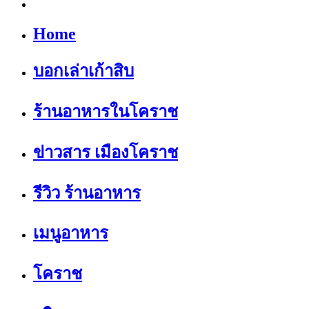
Home
บอกเล่าเก้าสิบ
ร้านอาหารในโคราช
ข่าวสาร เมืองโคราช
รีวิว ร้านอาหาร
เมนูอาหาร
โคราช