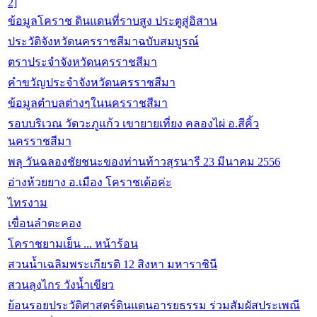
2]
ข้อมูลโคราช ดินแดนที่ราบสูง ประตูสู่อิสาน
ประวัติจังหวัดนครราชสีมาฉบับสมบูรณ์
ตราประจำจังหวัดนครราชสีมา
คำขวัญประจำจังหวัดนครราชสีมา
ข้อมูลตำบลต่างๆในนครราชสีมา
รอบบริเวณ วัดวะภูแก้ว เขายายเที่ยง คลองไผ่ อ.สีคิ้ว
นครราชสีมา
พลุ วันฉลองชัยชนะของท่านท้าวสุรนารี 23 มีนาคม 2556
อ่างห้วยยาง อ.เมือง โคราชเด้อค่ะ
ไทรงาม
เขื่อนลำตะคอง
โคราชยามเย็น ... หน้าร้อน
สวนน้ำเฉลิมพระเกียรติ 12 สิงหา มหาราชินี
สวนลุงไกร วังน้ำเขียว
ย้อนรอยประวัติศาสตร์ดินแดนอารยธรรม ร่วมสัมผัสประเพณี