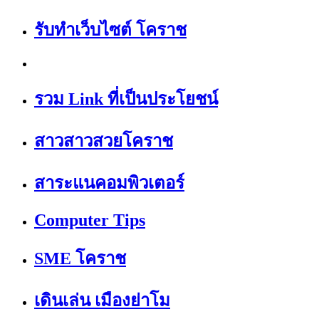
รับทำเว็บไซต์ โคราช
รวม Link ที่เป็นประโยชน์
สาวสาวสวยโคราช
สาระแนคอมพิวเตอร์
Computer Tips
SME โคราช
เดินเล่น เมืองย่าโม