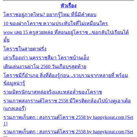
หัวเรื่อง
โคราชอยู่ภาคไหน? อยากรู้ไหม ที่นี่มีคำตอบ
10 ของฝากโคราช ความประทับใจที่ไม่เหมือนใคร
wow เลย 15 ครูสวยหล่อ ที่สอนอยู่โคราช ..ขอกลับไปเรียนได้
มั้ย
โคราชในสายตาฝรั่ง
เล่าเรื่องเก่า นครราชสีมา โคราชบ้านเอ็ง
เดินเล่นงานย่าโม 2560 วันเกือบๆสุดท้าย
โคราชมีกี่อำเภอ สิ่งที่ต้องรู้ก่อน ..รวบรวมจากหลายที่ พร้อม
ข้อมูลน่ารู้
รวมมิตรนักบาสหล่อจริงและหล่อล่ำของโคราช
รวมภาพสงกรานต์โคราช 2558 มีใครติดกล้องไปบ้างดูเอาเด้อ
(แกลเลอรี่)
รวมภาพเก็บตก : สงกรานต์โคราช 2558 by happykorat.com [Set
1]
รวมภาพเก็บตก : สงกรานต์โคราช 2558 by happykorat.com [Set