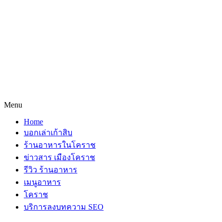
Menu
Home
บอกเล่าเก้าสิบ
ร้านอาหารในโคราช
ข่าวสาร เมืองโคราช
รีวิว ร้านอาหาร
เมนูอาหาร
โคราช
บริการลงบทความ SEO