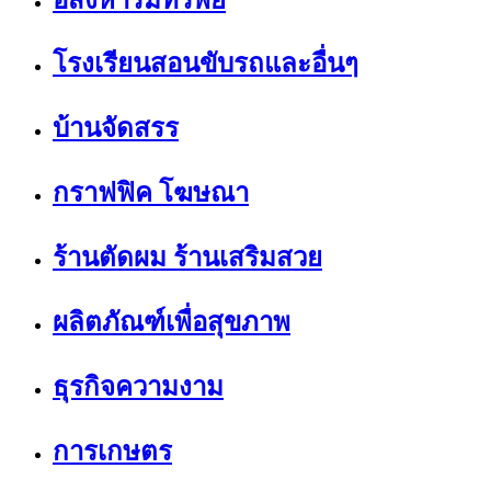
โรงเรียนสอนขับรถและอื่นๆ
บ้านจัดสรร
กราฟฟิค โฆษณา
ร้านตัดผม ร้านเสริมสวย
ผลิตภัณฑ์เพื่อสุขภาพ
ธุรกิจความงาม
การเกษตร