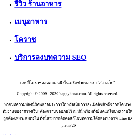
รีวิว ร้านอาหาร
เมนูอาหาร
โคราช
บริการลงบทความ SEO
แฮปปี้โคราชดอทคอม หนึ่งในเครือข่ายของเรา "สว่างเว็บ"
Copyright © 2009 - 2020 happykorat.com. All rights reserved.
หากบทความที่ลงนี้ผิดพลาดประการใด หรือเป็นการละเมิดลิขสิทธิ์จากที่ใด ทาง
ทีมงานของ "สว่างเว็บ" ต้องกราบขออภัยไว้ ณ ที่นี้ พร้อมทั้งยินดีแก้ไขบทความให้
ถูกต้องเหมาะสมต่อไป ทั้งนี้สามารถติดต่อแก้ไขบทความได้ตลอดเวลาที่ Line ID
: prem726