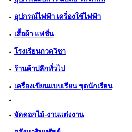
อุปกรณ์ไฟฟ้า เครื่องใช้ไฟฟ้า
เสื้อผ้า แฟชั่น
โรงเรียนกวดวิชา
ร้านค้าปลีกทั่วไป
เครื่องเขียนแบบเรียน ชุดนักเรียน
จัดดอกไม้-งานแต่งงาน
อสังหาริมทรัพย์