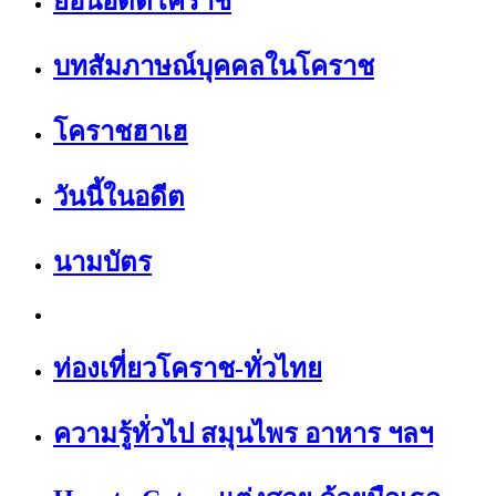
ย้อนอดีตโคราช
บทสัมภาษณ์บุคคลในโคราช
โคราชฮาเฮ
วันนี้ในอดีต
นามบัตร
ท่องเที่ยวโคราช-ทั่วไทย
ความรู้ทั่วไป สมุนไพร อาหาร ฯลฯ