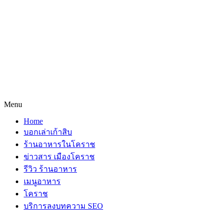
Menu
Home
บอกเล่าเก้าสิบ
ร้านอาหารในโคราช
ข่าวสาร เมืองโคราช
รีวิว ร้านอาหาร
เมนูอาหาร
โคราช
บริการลงบทความ SEO