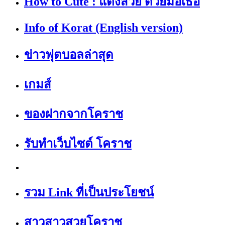
How to Cute : แต่งสวย ด้วยมือเธอ
Info of Korat (English version)
ข่าวฟุตบอลล่าสุด
เกมส์
ของฝากจากโคราช
รับทำเว็บไซต์ โคราช
รวม Link ที่เป็นประโยชน์
สาวสาวสวยโคราช