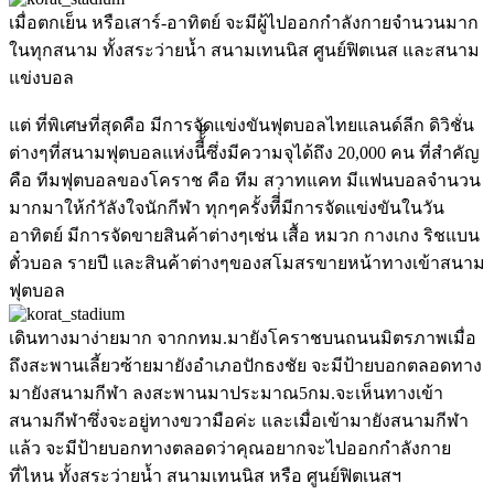
เมื่อตกเย็น หรือเสาร์-อาทิตย์ จะมีผู้ไปออกกำลังกายจำนวนมาก
ในทุกสนาม ทั้งสระว่ายน้ำ สนามเทนนิส ศูนย์ฟิตเนส และสนาม
แข่งบอล
แต่ ที่พิเศษที่สุดคือ มีการจัดแข่งขันฟุตบอลไทยแลนด์ลีก ดิวิชั่น
ต่างๆที่สนามฟุตบอลแห่งนีี้้้้ซึ่งมีความจุได้ถึง 20,000 คน ที่สำคัญ
คือ ทีมฟุตบอลของโคราช คือ ทีม สวาทแคท มีแฟนบอลจำนวน
มากมาให้กำัลังใจนักกีฬา ทุกๆครั้งทีี่่มีการจัดแข่งขันในวัน
อาทิตย์ มีการจัดขายสินค้าต่างๆเช่น เสื้อ หมวก กางเกง ริชแบน
ตั๋วบอล รายปี และสินค้าต่างๆของสโมสรขายหน้าทางเข้าสนาม
ฟุตบอล
เดินทางมาง่ายมาก จากกทม.มายังโคราชบนถนนมิตรภาพเมื่อ
ถึงสะพานเลี้ยวซ้ายมายังอำเภอปักธงชัย จะมีป้ายบอกตลอดทาง
มายังสนามกีฬา ลงสะพานมาประมาณ5กม.จะเห็นทางเข้า
สนามกีฬาซึ่งจะอยู่ทางขวามือค่ะ และเมื่อเข้ามายังสนามกีฬา
แล้ว จะมีป้ายบอกทางตลอดว่าคุณอยากจะไปออกกำลังกาย
ที่ไหน ทั้งสระว่ายน้ำ สนามเทนนิส หรือ ศูนย์ฟิตเนสฯ