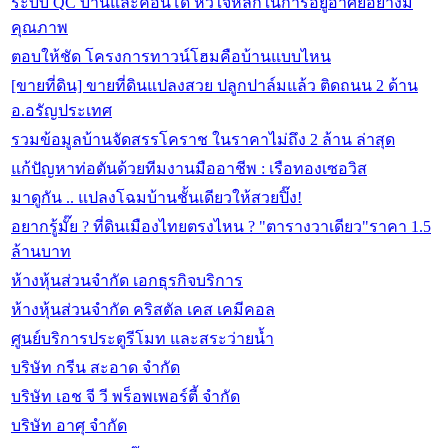
ระบบ QC บ้านและคอนโด หัวใจหลักในการอยู่อาศัยอย่างมี
คุณภาพ
ตอบให้ชัด โครงการทาวน์โฮมคือบ้านแบบไหน
[ขายที่ดิน] ขายที่ดินแปลงสวย ปลูกปาล์มแล้ว ติดถนน 2 ด้าน
อ.อรัญประเทศ
รวมข้อมูลบ้านจัดสรรโคราช ในราคาไม่ถึง 2 ล้าน ล่าสุด
แก้ปัญหาท่อตันด้วยทีมงานมืออาชีพ : เรือทองเซอวิส
มาดูกัน .. แปลงโฉมบ้านชั้นเดียวให้สวยปิ๊ง!
อยากรู้มั๊ย ? ที่ดินเมืองไทยตรงไหน ? "ตารางวาเดียว"ราคา 1.5
ล้านบาท
ห้างหุ้นส่วนจำกัด เอกธุรกิจบริการ
ห้างหุ้นส่วนจำกัด คริสตัล เคส เคมีคอล
ศูนย์บริการประตูรีโมท และสระว่ายน้ำ‎
บริษัท กรีน สะอาด จำกัด
บริษัท เอช จี วี พร็อพเพอร์ตี้ จำกัด‎
บริษัท อาศุ จำกัด‎