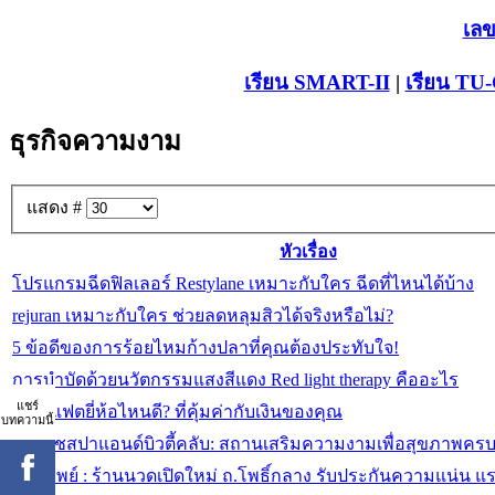
เลข
เรียน SMART-II
|
เรียน TU
ธุรกิจความงาม
แสดง #
หัวเรื่อง
โปรแกรมฉีดฟิลเลอร์ Restylane เหมาะกับใคร ฉีดที่ไหนได้บ้าง
rejuran เหมาะกับใคร ช่วยลดหลุมสิวได้จริงหรือไม่?
5 ข้อดีของการร้อยไหมก้างปลาที่คุณต้องประทับใจ!
การบำบัดด้วยนวัตกรรมแสงสีแดง Red light therapy คืออะไร
แชร์
เมโสแฟตยี่ห้อไหนดี? ที่คุ้มค่ากับเงินของคุณ
บทความนี้
โคราชสปาแอนด์บิวตี้คลับ: สถานเสริมความงามเพื่อสุขภาพคร
สปาทิพย์ : ร้านนวดเปิดใหม่ ถ.โพธิ์กลาง รับประกันความแน่น แร