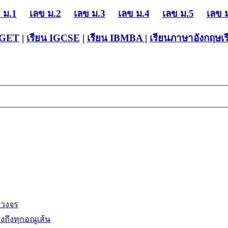
 ม.1
เลข ม.2
เลข ม.3
เลข ม.4
เลข ม.5
เลข 
-GET
|
เรียน IGCSE
|
เรียน IB
MBA
|
เรียนภาษาอังกฤษ
เ
บวงจร
งถึงทุกอณูเส้น