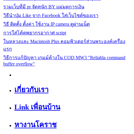
รวมเว็บที่มี pr จัดหนัก BY แม่มดการเงิน
วิธีนำปุ่ม Like จาก Facebook ใส่เว็บไซต์ของเรา
วิธี ติดตั้ง ตั้งค่า ใช้งาน IP camera ดูผ่านเน็ต
การใส่โค้ดพยากรอากาศ script
ในหลวงและ Macintosh Plus คอมพิวเตอร์ส่วนพระองค์เครื่อง
แรก
วิธีการแก้ปัญหา เกมม์ค้างใน COD MW3 "Reliabla command
buffer overflow"
เกี่ยวกับเรา
Link เพื่อนบ้าน
หางานโคราช