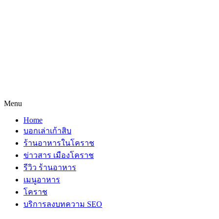
Menu
Home
บอกเล่าเก้าสิบ
ร้านอาหารในโคราช
ข่าวสาร เมืองโคราช
รีวิว ร้านอาหาร
เมนูอาหาร
โคราช
บริการลงบทความ SEO