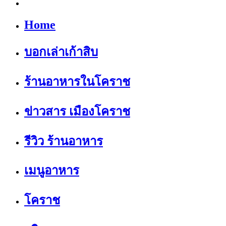
Home
บอกเล่าเก้าสิบ
ร้านอาหารในโคราช
ข่าวสาร เมืองโคราช
รีวิว ร้านอาหาร
เมนูอาหาร
โคราช