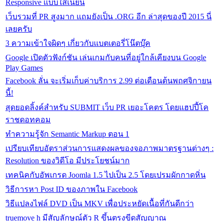
Responsive แบบใสเนียน
เว็บรวมที่ PR สูงมาก แถมยังเป็น .ORG อีก ล่าสุดของปี 2015 นี่
เลยครับ
3 ความเข้าใจผิดๆ เกี่ยวกับแบตเตอรี่โน๊ตบุ๊ค
Google เปิดตัวฟังก์ชัน เล่นเกมกับคนที่อยู่ใกล้เคียงบน Google
Play Games
Facebook ลั่น จะเริ่มเก็บค่าบริการ 2.99 ต่อเดือนต้นพฤศจิกายน
นี้!
สุดยอดลิ้งค์สำหรับ SUBMIT เว็บ PR เยอะโคตร โดยแฮปปี้โค
ราชดอทคอม
ทำความรู้จัก Semantic Markup ตอน 1
เปรียบเทียบอัตราส่วนการแสดงผลของจอภาพมาตรฐานต่างๆ :
Resolution ของวิดีโอ มีประโยชน์มาก
เทคนิคกับอัพเกรด Joomla 1.5 ไปเป็น 2.5 โดยเปรมผักกาดหิ่น
วิธีการหา Post ID ของภาพใน Facebook
วิธีแปลงไฟล์ DVD เป็น MKV เพื่อประหยัดเนื้อที่กันดีกว่า
truemove h มีสัญลักษณ์ตัว R ขึ้นตรงขีดสัญญาณ