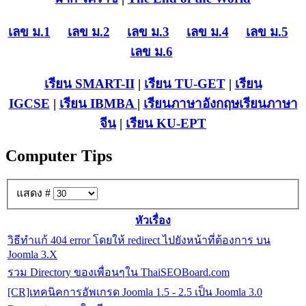
เลข ม.1
เลข ม.2
เลข ม.3
เลข ม.4
เลข ม.5
เลข ม.6
เรียน SMART-II
|
เรียน TU-GET
|
เรียน
IGCSE
|
เรียน IB
MBA
|
เรียนภาษาอังกฤษ
เรียนภาษา
จีน
|
เรียน KU-EPT
Computer Tips
แสดง #
หัวเรื่อง
วิธีทำแก้ 404 error โดยให้ redirect ไปยังหน้าที่ต้องการ บน
Joomla 3.X
รวม Directory ของเพื่อนๆใน ThaiSEOBoard.com
[CR]เทคนิคการอัพเกรด Joomla 1.5 - 2.5 เป็น Joomla 3.0