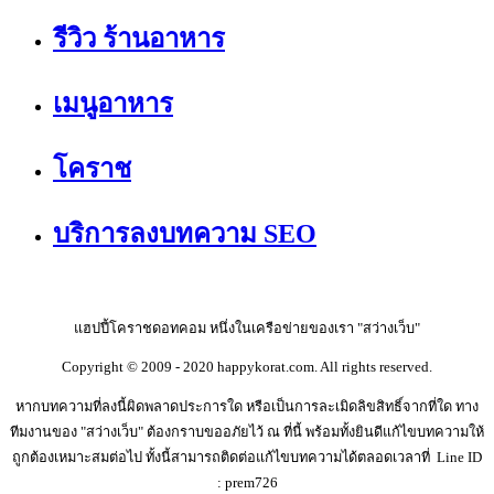
รีวิว ร้านอาหาร
เมนูอาหาร
โคราช
บริการลงบทความ SEO
แฮปปี้โคราชดอทคอม หนึ่งในเครือข่ายของเรา "สว่างเว็บ"
Copyright © 2009 - 2020 happykorat.com. All rights reserved.
หากบทความที่ลงนี้ผิดพลาดประการใด หรือเป็นการละเมิดลิขสิทธิ์จากที่ใด ทาง
ทีมงานของ "สว่างเว็บ" ต้องกราบขออภัยไว้ ณ ที่นี้ พร้อมทั้งยินดีแก้ไขบทความให้
ถูกต้องเหมาะสมต่อไป ทั้งนี้สามารถติดต่อแก้ไขบทความได้ตลอดเวลาที่ Line ID
: prem726