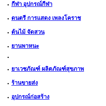
กีฬา อุปกรณ์กีฬา
ดนตรี การแสดง เพลงโคราช
ต้นไม้ จัดสวน
ยานพาหนะ
ยาเวชภัณฑ์ ผลิตภัณฑ์สุขภาพ
ร้านขายส่ง
อุปกรณ์ก่อสร้าง