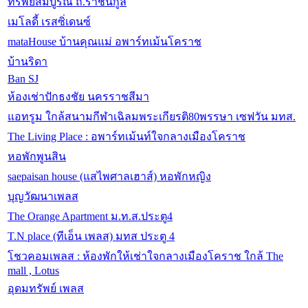
ทรัพย์สมบูรณ์ ถ.ราชนิกูล
เมโลดี้ เรสซิ่เดนซ์
mataHouse บ้านคุณแม่ อพาร์ทเม้นโคราช
บ้านริดา
Ban SJ
ห้องเช่าปักธงชัย นครราชสีมา
แอทรูม ใกล้สนามกีฬาเฉิลมพระเกียรติ80พรรษา เซฟวัน มทส.
The Living Place : อพาร์ทเม้นท์ใจกลางเมืองโคราช
หอพักพูนสิน
saepaisan house (แสไพศาลเฮาส์) หอพักหญิง
บุญวัฒนาเพลส
The Orange Apartment ม.ท.ส.ประตู4
T.N place (ทีเอ็น เพลส) มทส ประตู 4
โชวคอมเพลส : ห้องพักให้เช่าใจกลางเมืองโคราช ใกล้ The
mall , Lotus
อุดมทรัพย์ เพลส