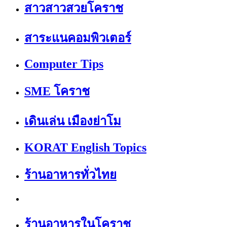
สาวสาวสวยโคราช
สาระแนคอมพิวเตอร์
Computer Tips
SME โคราช
เดินเล่น เมืองย่าโม
KORAT English Topics
ร้านอาหารทั่วไทย
ร้านอาหารในโคราช