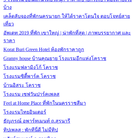
บ้าง
เคล็ดลับจองที่พักนครนายก ให้ได้ราคาโดนใจ ตอบโจทย์สาย
เที่ยว
อัพเดท 2019 ที่พัก เขาใหญ่ | น่าพักที่สุด | ภาพบรรยากาศ และ
ราคา
Korat Buri Green Hotel ห้องพักราคาถูก
Granny house บ้านคุณยาย โรงแรมอีกแห่งโคราช
โรงแรมฟลามิงโก้ โคราช
โรงแรมซิตี้พาร์ค โคราช
บ้านอิสระ โคราช
โรงแรม เซฟวันปาร์คเพลส
Feel at Home Place ที่พักในนครราชสีมา
โรงแรมไทยอินเตอร์
ธัญภรณ์ อพาร์ทเมนท์ ถ.สุรนารี
ทิปเพลส : พักทีนี่ดี ไม่มีทิป