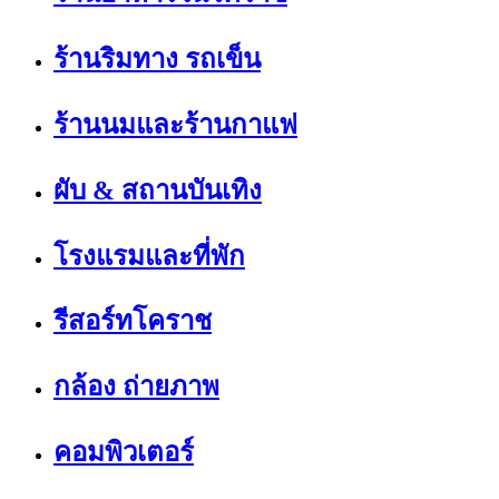
ร้านริมทาง รถเข็น
ร้านนมและร้านกาแฟ
ผับ & สถานบันเทิง
โรงแรมและที่พัก
รีสอร์ทโคราช
กล้อง ถ่ายภาพ
คอมพิวเตอร์