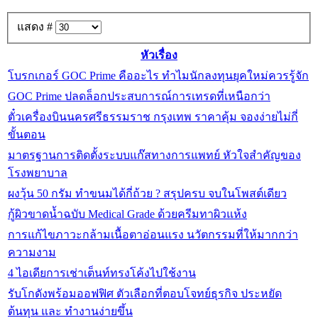
แสดง #
หัวเรื่อง
โบรกเกอร์ GOC Prime คืออะไร ทำไมนักลงทุนยุคใหม่ควรรู้จัก
GOC Prime ปลดล็อกประสบการณ์การเทรดที่เหนือกว่า
ตั๋วเครื่องบินนครศรีธรรมราช กรุงเทพ ราคาคุ้ม จองง่ายไม่กี่
ขั้นตอน
มาตรฐานการติดตั้งระบบแก๊สทางการแพทย์ หัวใจสำคัญของ
โรงพยาบาล
ผงวุ้น 50 กรัม ทำขนมได้กี่ถ้วย ? สรุปครบ จบในโพสต์เดียว
กู้ผิวขาดน้ำฉบับ Medical Grade ด้วยครีมทาผิวแห้ง
การแก้ไขภาวะกล้ามเนื้อตาอ่อนแรง นวัตกรรมที่ให้มากกว่า
ความงาม
4 ไอเดียการเช่าเต็นท์ทรงโค้งไปใช้งาน
รับโกดังพร้อมออฟฟิศ ตัวเลือกที่ตอบโจทย์ธุรกิจ ประหยัด
ต้นทุน และ ทำงานง่ายขึ้น