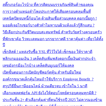
สติ๊กเกอร์อะไรบ้าง ที่ควรติดบนบรรจุภัณฑ์สินค้าของคุณ
การวางตำแหน่งลำโพงประกาศให้เสียงครอบคลุมพื้นที่
เทคนิคปิดจบหนี้ก้อนโต ด้วยสินเชื่อส่วนบุคคล ดอกเบี้ยถูก !
มอยส์เจอไรเซอร์บางตัวทำไมทาบนผิวแห้งแล้วรู้สึกแสบ ?
วิธีเลือกประกันชีวิตแบบสะสมทรัพย์ สำหรับวัยสร้างครอบครัว
ที่พักเขาค้อ วิวทะเลหมอก บรรยากาศดี ราคาคุ้มค่า เที่ยวได้ทั้ง
ปี
เช็กลิสต์ ! แหล่งรับซื้อ YSL ที่ไว้ใจได้ เช็กของ ให้ราคาดี
พลิกเกมออมเงิน 3 เคล็ดลับเพิ่มพลังดอกเบี้ยเงินฝากประจำ
เลขมังกรมีอะไรบ้าง เคล็ดลับมูเบอร์ให้มงคล
เปิดขั้นตอนการเปิดบัญชีพอร์ตหุ้น สำหรับมือใหม่
องค์กรขนาดเล็กคุ้มไหมถ้าใช้บริการ Employee Benefit ?
สรุปวิธียื่นภาษีออนไลน์ ม้วนเดียวจบ เข้าใจใน 5 นาที
เลือกแพลตฟอร์ม API ยังไงให้ตอบโจทย์ครอบคลุมทุกมิติ ?
ประกันชั้น 2+ ตัวเลือกคุ้มค่าที่คนใช้รถปี 2025 ไม่ควรมองข้าม