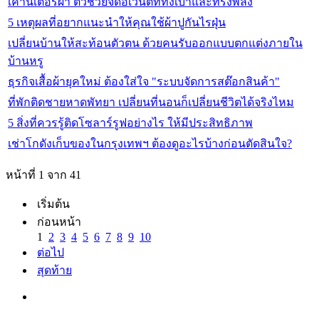
เคาน์เตอร์ผ้า ตัวช่วยจัดอีเวนต์ที่ทั้งเบาและทรงพลัง
5 เหตุผลที่อยากแนะนำให้คุณใช้ผ้าปูกันไรฝุ่น
เปลี่ยนบ้านให้สะท้อนตัวตน ด้วยคนรับออกแบบตกแต่งภายใน
บ้านหรู
ธุรกิจเสื้อผ้ายุคใหม่ ต้องใส่ใจ "ระบบจัดการสต๊อกสินค้า"
ที่พักติดชายหาดพัทยา เปลี่ยนที่นอนก็เปลี่ยนชีวิตได้จริงไหม
5 สิ่งที่ควรรู้ติดโซลาร์รูฟอย่างไร ให้มีประสิทธิภาพ
เช่าโกดังเก็บของในกรุงเทพฯ ต้องดูอะไรบ้างก่อนตัดสินใจ?
หน้าที่ 1 จาก 41
เริ่มต้น
ก่อนหน้า
1
2
3
4
5
6
7
8
9
10
ต่อไป
สุดท้าย