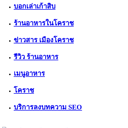
บอกเล่าเก้าสิบ
ร้านอาหารในโคราช
ข่าวสาร เมืองโคราช
รีวิว ร้านอาหาร
เมนูอาหาร
โคราช
บริการลงบทความ SEO