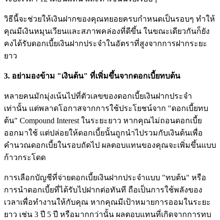
วิธีนี้จะช่วยให้เงินฝากของคุณทยอยครบกำหนดเป็นรอบๆ ทำให้
คุณมีเงินหมุนเวียนและสภาพคล่องที่ดีขึ้น ในขณะเดียวกันก็ยัง
คงได้รับดอกเบี้ยเงินฝากประจำในอัตราที่สูงจากการฝากระยะ
ยาว
3.
อย่ามองข้าม "
เงินต้น"
ที่เพิ่มขึ้นจากดอกเบี้ยทบต้น
หลายคนมักมุ่งเน้นไปที่ตัวเลขของดอกเบี้ยเงินฝากประจำ
เท่านั้น แต่พลาดโอกาสจากการใช้ประโยชน์จาก "ดอกเบี้ยทบ
ต้น" Compound Interest ในระยะยาว หากคุณไม่ถอนดอกเบี้ย
ออกมาใช้ แต่ปล่อยให้ดอกเบี้ยนั้นถูกนำไปรวมกับเงินต้นเพื่อ
คำนวณดอกเบี้ยในรอบถัดไป ผลตอบแทนของคุณจะเพิ่มขึ้นแบบ
ก้าวกระโดด
การเลือกบัญชีที่จ่ายดอกเบี้ยเงินฝากประจำแบบ "ทบต้น" หรือ
การนำดอกเบี้ยที่ได้รับไปฝากต่อทันที ถือเป็นการใช้พลังของ
เวลาเพื่อทำงานให้กับคุณ หากคุณมีเป้าหมายการออมในระยะ
ยาว เช่น 3 ปี 5 ปี หรือมากกว่านั้น ผลตอบแทนที่เกิดจากการทบ