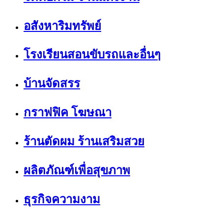
อสังหาริมทรัพย์
โรงเรียนสอนขับรถและอื่นๆ
บ้านจัดสรร
กราฟฟิค โฆษณา
ร้านตัดผม ร้านเสริมสวย
ผลิตภัณฑ์เพื่อสุขภาพ
ธุรกิจความงาม