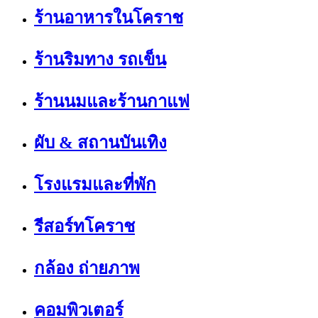
ร้านอาหารในโคราช
ร้านริมทาง รถเข็น
ร้านนมและร้านกาแฟ
ผับ & สถานบันเทิง
โรงแรมและที่พัก
รีสอร์ทโคราช
กล้อง ถ่ายภาพ
คอมพิวเตอร์