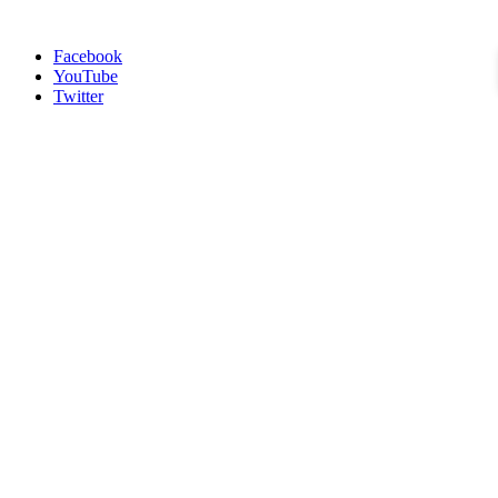
Facebook
YouTube
Twitter