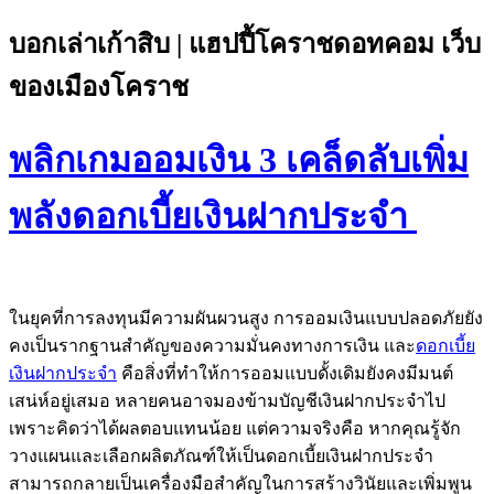
บอกเล่าเก้าสิบ | แฮปปี้โคราชดอทคอม เว็บ
ของเมืองโคราช
พลิกเกมออมเงิน 3 เคล็ดลับเพิ่ม
พลังดอกเบี้ยเงินฝากประจำ
ในยุคที่การลงทุนมีความผันผวนสูง การออมเงินแบบปลอดภัยยัง
คงเป็นรากฐานสำคัญของความมั่นคงทางการเงิน และ
ดอกเบี้ย
เงินฝากประจำ
คือสิ่งที่ทำให้การออมแบบดั้งเดิมยังคงมีมนต์
เสน่ห์อยู่เสมอ หลายคนอาจมองข้ามบัญชีเงินฝากประจำไป
เพราะคิดว่าได้ผลตอบแทนน้อย แต่ความจริงคือ หากคุณรู้จัก
วางแผนและเลือกผลิตภัณฑ์ให้เป็นดอกเบี้ยเงินฝากประจำ
สามารถกลายเป็นเครื่องมือสำคัญในการสร้างวินัยและเพิ่มพูน