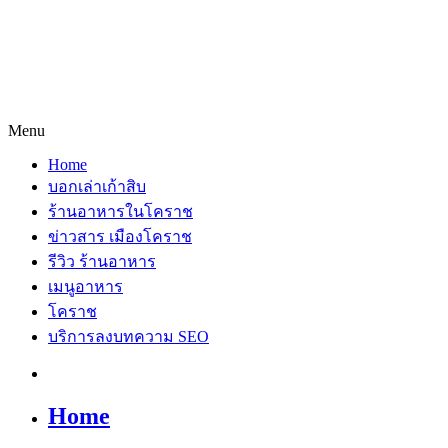
Menu
Home
บอกเล่าเก้าสิบ
ร้านอาหารในโคราช
ข่าวสาร เมืองโคราช
รีวิว ร้านอาหาร
เมนูอาหาร
โคราช
บริการลงบทความ SEO
Home