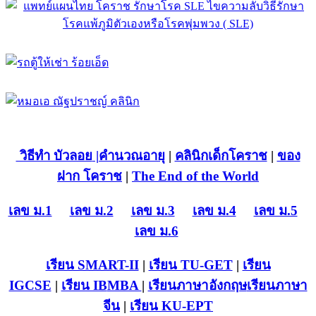
วิธีทำ บัวลอย
|คำนวณอายุ
|
คลินิกเด็กโคราช
|
ของ
ฝาก โคราช
|
The End of the World
เลข ม.1
เลข ม.2
เลข ม.3
เลข ม.4
เลข ม.5
เลข ม.6
เรียน SMART-II
|
เรียน TU-GET
|
เรียน
IGCSE
|
เรียน IB
MBA
|
เรียนภาษาอังกฤษ
เรียนภาษา
จีน
|
เรียน KU-EPT