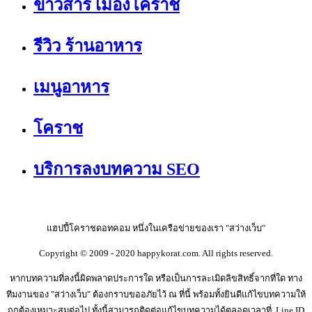
ข่าวสาร เมืองโคราช
รีวิว ร้านอาหาร
เมนูอาหาร
โคราช
บริการลงบทความ SEO
แฮปปี้โคราชดอทคอม หนึ่งในเครือข่ายของเรา "สว่างเว็บ"
Copyright © 2009 - 2020 happykorat.com. All rights reserved.
หากบทความที่ลงนี้ผิดพลาดประการใด หรือเป็นการละเมิดลิขสิทธิ์จากที่ใด ทาง
ทีมงานของ "สว่างเว็บ" ต้องกราบขออภัยไว้ ณ ที่นี้ พร้อมทั้งยินดีแก้ไขบทความให้
ถูกต้องเหมาะสมต่อไป ทั้งนี้สามารถติดต่อแก้ไขบทความได้ตลอดเวลาที่ Line ID