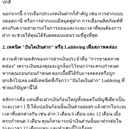
ปกติ
นอกจากนี้ การเลือกประเภทเงินฝากก็สำคัญ เช่น การฝากแบบ
ปลอดภาษี หรือการฝากแบบมีสมุดคู่ฝาก การเลือกผลิตภัณฑ์ที่
ตรงกับความสามารถในการออมและระยะเวลาที่คุณต้องการ
ฝาก จะช่วยให้คุณได้รับผลตอบแทนรวมที่สูงที่สุด
2.
เทคนิค "
บันไดเงินฝาก"
หรือ Laddering
เพื่อสภาพคล่อง
ความท้าทายหลักของการฝากเงินประจำคือ "การขาดสภาพ
คล่อง" เพราะเงินของคุณจะถูกล็อกไว้จนกว่าจะครบกำหนด
หากคุณถอนก่อนกำหนด ดอกเบี้ยที่ได้รับอาจลดลงหรือถูก
ยกเลิกไปเลย แต่มีเทคนิคที่เรียกว่า "บันไดเงินฝาก" Laddering ที่
ช่วยแก้ปัญหานี้ได้
หลักการคือ แทนที่จะฝากเงินก้อนใหญ่ทั้งหมดในบัญชีเดียวเป็น
ระยะเวลา 1 ปี ให้แบ่งเงินก้อนนั้นเป็นส่วนย่อยๆ แล้วฝากในระยะ
เวลาที่แตกต่างกัน เช่น ฝาก 3 เดือน 6 เดือน และ 12 เดือน เมื่อ
ครบกำหนด 3 เดือน คุณก็สามารถนำเงินส่วนนั้นมาฝากต่อใน
ระยะเวลา 12 เดือนแทน และทำเช่นนี้ไปเรื่อยๆ