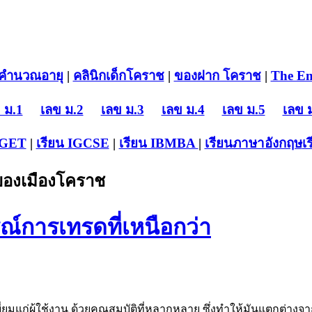
คำนวณอายุ
|
คลินิกเด็กโคราช
|
ของฝาก โคราช
|
The En
 ม.1
เลข ม.2
เลข ม.3
เลข ม.4
เลข ม.5
เลข 
-GET
|
เรียน IGCSE
|
เรียน IB
MBA
|
เรียนภาษาอังกฤษ
เ
บของเมืองโคราช
การเทรดที่เหนือกว่า
ยมแก่ผู้ใช้งาน ด้วยคุณสมบัติที่หลากหลาย ซึ่งทำให้มันแตกต่า