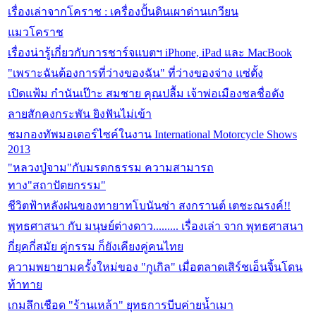
เรื่องเล่าจากโคราช : เครื่องปั้นดินเผาด่านเกวียน
แมวโคราช
เรื่องน่ารู้เกี่ยวกับการชาร์จแบตฯ iPhone, iPad และ MacBook
"เพราะฉันต้องการที่ว่างของฉัน" ที่ว่างของจ่าง แซ่ตั้ง
เปิดแฟ้ม กํานันเป๊าะ สมชาย คุณปลื้ม เจ้าพ่อเมืองชลชื่อดัง
ลายสักคงกระพัน ยิงฟันไม่เข้า
ชมกองทัพมอเตอร์ไซค์ในงาน International Motorcycle Shows
2013
"หลวงปู่จาม"กับมรดกธรรม ความสามารถ
ทาง"สถาปัตยกรรม"
ชีวิตฟ้าหลังฝนของทายาทโบนันซ่า สงกรานต์ เตชะณรงค์!!
พุทธศาสนา กับ มนุษย์ต่างดาว......... เรื่องเล่า จาก พุทธศาสนา
กี่ยุคกี่สมัย คู่กรรม ก็ยังเคียงคู่คนไทย
ความพยายามครั้งใหม่ของ "กูเกิล" เมื่อตลาดเสิร์ชเอ็นจิ้นโดน
ท้าทาย
เกมลึกเชือด "ร้านเหล้า" ยุทธการบีบค่ายน้ำเมา