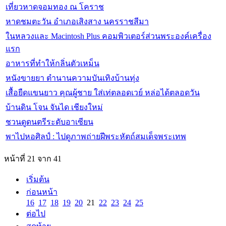
เที่ยวหาดจอมทอง ณ โคราช
หาดชมตะวัน อำเภอเสิงสาง นครราชสีมา
ในหลวงและ Macintosh Plus คอมพิวเตอร์ส่วนพระองค์เครื่อง
แรก
อาหารที่ทำให้กลิ่นตัวเหม็น
หนังขายยา ตำนานความบันเทิงบ้านทุ่ง
เสื้อยืดแขนยาว คุณผู้ชาย ใส่เท่ตลอดเวย์ หล่อได้ตลอดวัน
บ้านดิน โจน จันได เชียงใหม่
ชวนดูดนตรีระดับอาเซียน
พาไปหอศิลป์ : ไปดูภาพถ่ายฝีพระหัตถ์สมเด็จพระเทพ
หน้าที่ 21 จาก 41
เริ่มต้น
ก่อนหน้า
16
17
18
19
20
21
22
23
24
25
ต่อไป