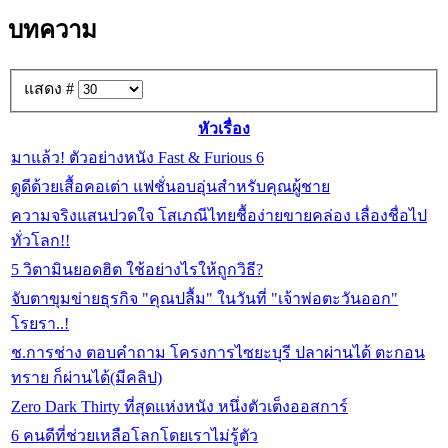
บทความ
แสดง #
หัวเรื่อง
มาแล้ว! ตัวอย่างหนัง Fast & Furious 6
ดูดีด้วยเสื้อคอเต่า แฟชั่นอบอุ่นสำหรับคุณผู้ชาย
ความจริงแสนปวดใจ โสเภณีไทยชื้อง่ายขายคล่อง เลื่องชื่อไป
ทั่วโลก!!
5 วิตามินยอดฮิต ใช้อย่างไรให้ถูกวิธี?
จับตาขุมข่ายธุรกิจ "คุณปลื้ม" ในวันที่ "เจ้าพ่อตะวันออก"
โรยรา..!
ช.การช่าง ตอบคำถาม โครงการไซยะบุรี ปลาผ่านได้ ตะกอน
ทราย ก็ผ่านได้(มีคลิป)
Zero Dark Thirty ที่สุดแห่งหนัง หนึ่งตัวเต็งออสการ์
6 คนดีที่ช่วยเหลือโลกโดยเราไม่รู้ตัว