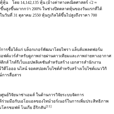
หุ้หุ้น โดย 14,142,135 หุ้น (อ้างค่าทางคณิตศาสตร์ √2 ≈
มขึ้นสูงขึ้นมากกว่า 200% ในช่วงปิดตลาดหุ้นของวันแรกที่ได้
วันที่ 31 ตุลาคม 2550 หุ้นกูเกิลได้ขึ้นไปสูงถึงราคา 700
ที่มีการซื้อได้แก่ บล็อกเกอร์พัฒนาโดยไพรา แล็บส์แพลตฟอร์ม
ฮ ลซอฟต์แวร์สำหรับดูภาพถ่ายผ่านดาวเทียมและภาพถ่ายทางอากาศ
แอนะลิติกส์ ไรต์รีเว็บแอปพลิเคชันสำหรับสร้าง เอกสารสำนักงาน
์วิดีโอออ นไลน์ จอตสปอตเว็บไซต์สำหรับสร้างเว็บไซต์แนววิกิ
ณ์การสื่อสาร
ับศูนย์วิจัยนาซ่าเอมส์ ในด้านการวิจัยระบบจัดการ
ได้ร่วมมือกับเอโอแอลของไทม์วอร์เนอร์ในการเพิ่มประสิทธิภาพ
[11]
โครซอฟท์ โนเกีย อีริกสัน