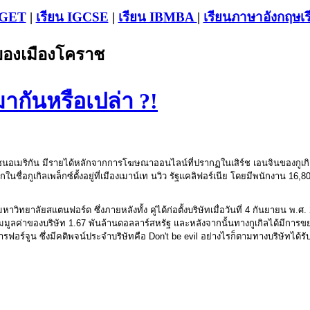
-GET
|
เรียน IGCSE
|
เรียน IB
MBA
|
เรียนภาษาอังกฤษ
เ
บของเมืองโคราช
่มากันหรือเปล่า ?!
อเมริกัน มีรายได้หลักจากการโฆษณาออนไลน์ที่ปรากฏในเสิร์ช เอนจินของกูเกิล
ื่อกูเกิลเพล็กซ์ตั้งอยู่ที่เมืองเมาน์เท นวิว รัฐแคลิฟอร์เนีย โดยมีพนักงาน 16,805
ู่ที่มหาวิทยาลัยสแตนฟอร์ด ซึ่งภายหลังทั้ง คู่ได้ก่อตั้งบริษัทเมื่อวันที่ 4 กันยา
พิ่มมูลค่าของบริษัท 1.67 พันล้านดอลลาร์สหรัฐ และหลังจากนั้นทางกูเกิลได้มี
สารฟอร์จูน ซึ่งมีคติพจน์ประจำบริษัทคือ Don't be evil อย่างไรก็ตามทางบริษัทได้