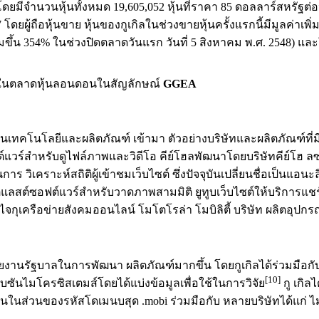
โดยมีจำนวนหุ้นทั้งหมด 19,605,052 หุ้นที่ราคา 85 ดอลลาร์สหรัฐต่อ
ยผู้ถือหุ้นขาย หุ้นของกูเกิลในช่วงขายหุ้นครั้งแรกนี้มีมูลค่าเพิ่
่มขึ้น 354% ในช่วงปิดตลาดวันแรก วันที่ 5 สิงหาคม พ.ศ. 2548) และใน
นตลาดหุ้นลอนดอนในสัญลักษณ์
GGEA
นาในด้านเทคโนโลยีและผลิตภัณฑ์ เข้ามา ตัวอย่างบริษัทและผลิตภัณฑ์
ฟต์แวร์สำหรับดูไฟล์ภาพและวิดีโอ คีย์โฮลพัฒนาโดยบริษัทคีย์โ
ในการ วิเคราะห์สถิติผู้เข้าชมเว็บไซต์ ซึ่งปัจจุบันเปลี่ยนชื่อเป็น
ตแลสต์ซอฟต์แวร์สำหรับวาดภาพสามมิติ ยูทูบเว็บไซต์ให้บริการแชร
ไจกุเครือข่ายสังคมออนไลน์ โมโตโรล่า โมบิลิตี้ บริษัท ผลิตอุปกร
ะหน่วยงานรัฐบาลในการพัฒนา ผลิตภัณฑ์มากขึ้น โดยกูเกิลได้ร่วมมือก
[10]
ซันไมโครซิสเตมส์โดยได้แบ่งข้อมูลเพื่อใช้ในการวิจัย
กู เกิล
ในส่วนของรหัสโดเมนบสุด .mobi ร่วมมือกับ หลายบริษัทได้แก่ ไม