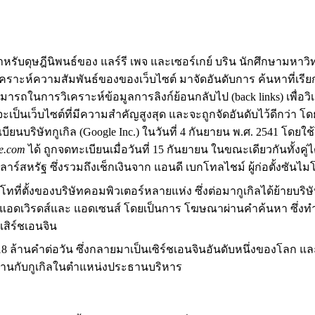
จัยสำหรับดุษฎีนิพนธ์ของ แลร์รี เพจ และเซอร์เกย์ บริน นักศึกษาม
ราะห์ความสัมพันธ์ของของเว็บไซต์ มาจัดอันดับการ ค้นหาที่เรียกว
สามารถในการวิเคราะห์ข้อมูลการลิงก์ย้อนกลับไป (back links) เพื่
ุด จะเป็นเว็บไซต์ที่มีความสำคัญสูงสุด และจะถูกจัดอันดับไว้ดีกว่า 
ียนบริษัทกูเกิล (Google Inc.) ในวันที่ 4 กันยายน พ.ศ. 2541 โดย
e.com
ได้ ถูกจดทะเบียนเมื่อวันที่ 15 กันยายน ในขณะเดียวกันทั้
าร์สหรัฐ ซึ่งรวมถึงเช็กเงินจาก แอนดี เบกโทลไชม์ ผู้ก่อตั้งซันไม
ทที่ตั้งของบริษัทคอมพิวเตอร์หลายแห่ง ซึ่งต่อมากูเกิลได้ย้ายบริษั
ในชื่อ แอดเวิรดส์และ แอดเซนส์ โดยเป็นการ โฆษณาผ่านคำค้นหา ซ
เสิร์ชเอนจิน
8 ล้านคำต่อวัน ซึ่งกลายมาเป็นเซิร์ชเอนจินอันดับหนึ่งของโลก และ
วมงานกับกูเกิลในตำแหน่งประธานบริหาร