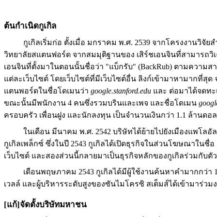
ต้นกำเนิดกูเกิล
กูเกิลเริ่มก่อ ตั้งเมื่อ มกราคม พ.ศ. 2539 จากโครงงานวิ
วิทยาลัยสแตนฟอร์ด จากสมมุติฐานของ เสิร์ชเอนจินที่สามารถวิเค
เอนจินที่ตั้งมาในตอนนั้นชื่อว่า "แบ็กรับ" (BackRub) ตามความ
แต่ละเว็บไซต์ โดยเว็บไซต์ที่มีเว็บไซต์อื่น ลิงก์เข้ามาหามากที่ส
แตนพอร์ดในชื่อโดเมนว่า
google.stanford.edu
และ ต่อมาได้จดทะเบ
ขณะนั้นมีพนักงาน 4 คนซึ่งรวมบรินและเพจ และชื่อโดเมน
googl
ครอบครัว เพื่อนฝูง และนักลงทุน เป็นจำนวนเงินกว่า 1.1 ล้านดอลล
ในเดือน มีนาคม พ.ศ. 2542 บริษัทได้ย้ายไปยังเมืองแพโลอัลโ
กูเกิลเพล็กซ์ ซึ่งในปี 2543 กูเกิลได้เปิดธุรกิจในส่วนโฆษณา
เว็บไซต์ และสองส่วนนี้กลายมาเป็นธุรกิจหลักของกูเกิลร่วมกับตัว
เดือนพฤษภาคม 2543 กูเกิลได้มีผู้ใช้งานค้นหาคำมากกว่า 1
เวลล์ และผู้บริหารระดับสูงของซันไมโครซิ สเต็มส์ได้เข้ามาร่
[แก้]จัดตั้งบริษัทมหาชน