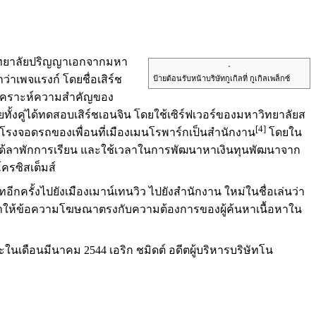
หาวิทยาลัยปริญญาเอกจากมหา
่าเพจแรงก์ โดยชื่อเสิร์ช
ป้ายต้อนรับหน้าบริษัทกูเกิลที่ กูเกิลเพล็กซ์
อวิเคราะห์ความสำคัญของ
โดยทั้งคู่ได้ทดสอบเสิร์ชเอนจิน โดยใช้เซิร์ฟเวอร์ของมหาวิทยาลัยส
[4]
ใช้โรงจอดรถของเพื่อนที่เมืองเมนโรพาร์กเป็นสำนักงาน
โดยใน
งคู่ได้ลาพักการเรียน และใช้เวลาในการพัฒนาหาเงินทุนพัฒนาจาก
โครซิสเต็มส์
ทอีกครั้งไปยังเมืองเมาน์เทนวิว ไปยังสำนักงาน ใหม่ในชื่อเล่นว่า
ึ่งทำให้ข้อความโฆษณาตรงกับความต้องการของผู้ค้นหาเนื้อหาใน
ในเดือนมีนาคม 2544 เอริก ชมิดต์ อดีตผู้บริหารบริษัทโน