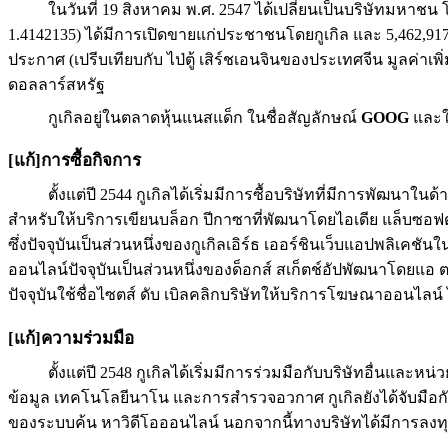
ในวันที่ 19 สิงหาคม พ.ศ. 2547 ได้เปลี่ยนเป็นบริษัทมหาชน 
1.4142135) ได้มีการเปิดขายแก่ประชาชนโดยกูเกิล และ 5,462,917 โด
ประกาศ (เปรีบเทียบกับ ไป่ตู้ เสิร์ชเอนจินของประเทศจีน มูลค่าเพิ
ดอลลาร์สหรัฐ
กูเกิลอยู่ในตลาดหุ้นแนสแด็ก ในชื่อสัญลักษณ์
GOOG
และใ
[แก้]การซื้อกิจการ
ตั้งแต่ปี 2544 กูเกิลได้เริ่มมีการซื้อบริษัทที่มีการพัฒ
สำหรับให้บริการเขียนบล็อก ปีกาซาที่พัฒนาโดยไอเดีย แล็บซอ
ซึ่งปัจจุบันเป็นส่วนหนึ่งของกูเกิลเอิร์ธ เออร์ชินเว็บแอปพลิเคชัน
ออนไลน์ปัจจุบันเป็นส่วนหนึ่งของด็อกส์ สเก็ตช์อัปพัฒนาโดยแอ 
ปัจจุบันใช้ชื่อไซตส์ ดับ เบิลคลิกบริษัทให้บริการโฆษณาออนไลน์ 
[แก้]ความร่วมมือ
ตั้งแต่ปี 2548 กูเกิลได้เริ่มมีการร่วมมือกับบริษัทอื่นแล
ข้อมูล เทคโนโลยีนาโน และการสำรวจอวกาศ กูเกิลยังได้จับมือกับ
ของระบบค้น หาวิดีโอออนไลน์ นอกจากนี้ทางบริษัทได้มีการลงทุน