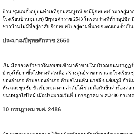
บ้าน ชุมแพตั้งอยู่บนทำเลที่อุดมสมบูรณ์ จงมีผู้อพยพเข้ามาอยู่มากขึ้
โรงเรียนบ้านชุมแพ) ปีพุทธศักราช 2543 ในระหว่างที่ท้าวอุปชิต ม
ชาวบ้านไม่มีที่อยู่อาศัย จึงอพยพไปอยู่ตามที่นาของตนเอง ตั้งเ
ประมาณปีพุทธศักราช 2550
เริ่ม มีครองครัวชาวจีนอพยพเข้ามาค้าขายในบริเวณถนนราฏฏร์บำรุง
บำรุงให้ยาวขึ้นไปทางทิศเหนือ สร้างศูนย์ราชการ และโรงเรียนชุ
ของอำเภอ ตำบลของอำเภอ ตำบลโนนหัน นายลี ขนชัยภูมิ กำนันตำบ
หัน และขุนชัย ขัวเรียงเขต ตามลำดับได้ ร่วมมือกันยื่นคำร้
ชนบทถูกไฟไหม้ เมื่อประมาณวันที่ 1 กรกฎาคม พ.ศ.2486 กระทร
10 กรกฎาคม พ.ศ. 2486