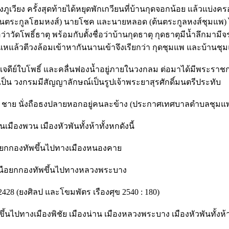
วียง ครั้งสุดท้ายได้หยุดพักเกวียนที่บ้านกุดจอกน้อย แล้วแบ่งครอบค
้นตระกูลโฮมหงส์) นายโชค และนายหลอด (ต้นตระกูลหงส์ชุมแพ) ได้เด
ชื่อว่าวัดโพธิ์ธาตุ พร้อมกับตั้งชื่อว่าบ้านกุดธาตุ กุดธาตุมีน้ำลึ
นแหแล้วตีวงล้อมเข้าหากันนานเข้าจึงเรียกว่า กุดชุมแพ และบ้านชุ
จดีย์ใบโพธิ์ และคลื่นฟองน้ำอยู่ภายในวงกลม ต่อมาได้มีพระราช
น วงกรมมีสัญญาลักษณ์เป็นรูปเจ้าพระยาสุรศักดิ์มนตรีประทับ
2 ชาย นั่งถือธงปลายหอกอยู่คนละข้าง (ประกาศเทศบาลตำบลชุมแพ ว
ืองพวน เมืองหัวพันทั้งห้าทั้งหกดังนี้
ต้ยกกองทัพขึ้นไปทางเมืองหนองคาย
ายเหนือยกกองทัพขึ้นไปทางหลวงพระบาง
2428 (ยงศิลป และโขมพัตร เรืองศุข 2540 : 180)
พขึ้นไปทางเมืองพิชัย เมืองน่าน เมืองหลวงพระบาง เมืองหัวพันทั้ง