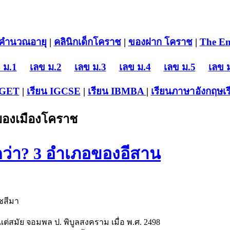
คำนวณอายุ
|
คลินิกเด็กโคราช
|
ของฝาก โคราช
|
The En
 ม.1
เลข ม.2
เลข ม.3
เลข ม.4
เลข ม.5
เลข 
-GET
|
เรียน IGCSE
|
เรียน IB
MBA
|
เรียนภาษาอังกฤษ
เ
บของเมืองโคราช
ดว่า? 3 อำเภอของอีสาน
ชสีมา
้งแต่สมัย จอมพล ป. พิบูลสงคราม เมื่อ พ.ศ. 2498