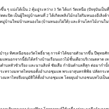
น ๆ แบ่งได้เป็น 2 คุ้มอู่ระหว่าง 3 วัด ได้แก่ วัดเหนือ (ปัจจุบันเป็
ิตตะปิด เป็นผู้ใหญ่บ้านคนที่ 2 ได้เกิดเพลิงไม้กอไผ่ริมหนองอีเล
ป็นหมู่บ้านใหม่บ้านหนองไผ (บ้านหนองไผ่ใต้) และล้านโคกไม้งานในป
 ทิศเหนือของวัดโพธิ์ธาตุ การค้าได้ขยายตัวมากขึ้น ปีพุทธศักราช
มแพนอกจากนี้ยังได้สร้างบ้านเรือนแถวไม้ชั้นเดียวบริเวณตลาด เห
ลหัวขัวเรียง และนานสิงห์ ชัยเสือ กำนันตำบลสีสุก ต่อมากำนั้น
องต่อกระทรวงมหาดไทยขอตั้งอำเภอชุมแพ พระยาสุนทรพิพิธ ปลัดกร
วงมหาไทยจึงอนุมัติให้ตั้งอำเภอชุมแพ โดยยุบอำเภอชนบทไปเป็น