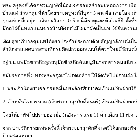
พระ ครูหงส์ได้ชักชวนญาติพี่น้อง 8 ครอบครัวอพยพออกจาก เมืองภูเ
บ้านแห่ ส่วนกลุ่มที่นำโดยพระครูหงส์มีบุตร 3 คน คือ นายโฮม (ต
กุดแห่งหนึ่งอยู่ทางทิศตะวันตก วัดร้างนี้มีธาตุและต้นโพธิ์จึงตั้ง
มีกอไผ่ขึ้นหนาแน่นชาวบ้านจึงตัดไม้ไผ่มามัดเป็นแพ ใช้ยืนหว่า
เดิม สุขาภิบาลชุมแพได้ตราประจำประกอบด้วยสัญญาลักษณ์เป็นเ
สำนักงานเทศบาลตามที่กรมศิลปกรออกแบบให้ตราใหม่มีลักษณ์เป็
อยู่ บน แพมือขวาถือลูกธนูมือซ้ายถือคันธนูมีนายทหารคนสนิท 
สมัยรัชกาลที่ 5 ทรงพระกรุณาโปรดเกล้าฯ ให้จัดทัพไปปราบฮ่อ ในเม
1. พระเจ้าน้องยาเธอ กรมหมื่นประจักรศิบปาคมเป็นแม่ทัพฝ่ายใ
2. เจ้าหมื่นไวยวรนาถ (เจ้าพระยาสุรศักดิ์มนตรี) เป็นแม่ทัพฝ่
โดยให้ยกทัพไปปราบฮ่อ เมื่อวันอังคาร แรม 11 ค่ำ เดือน 11 พ.ศ. 
จาก ประวัติการยกทัพครั้งนี้ เจ้าพระยาสุรศักดิ์มนตรีได้ยกกองทั
บ้านชุมแพเลย