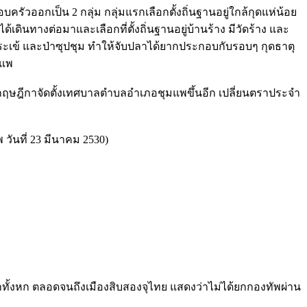
รัวออกเป็น 2 กลุ่ม กลุ่มแรกเลือกตั้งถิ่นฐานอยู่ใกล้กุดแห่น้อย
ินทางต่อมาและเลือกที่ตั้งถิ่นฐานอยู่บ้านร้าง มีวัดร้าง และ
กมามีจระเข้ และป่าซุปชุม ทำให้จับปลาได้ยากประกอบกับรอบๆ กุดธาตุ
มแพ
กฤษฎีกาจัดตั้งเทศบาลตำบลอำเภอชุมแพขึ้นอีก เปลี่ยนตราประจำ
ันที่ 23 มีนาคม 2530)
ห้าทั้งหก ตลอดจนถึงเมืองสิบสองจุไทย แสดงว่าไม่ได้ยกกองทัพผ่าน