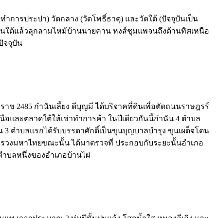
นที่ทำการประปา) วัดกลาง (วัดโพธิ์ธาตุ) และวัดใต้ (ปัจจุบันเป็น
ิงด้านใต้แล้วลุกลามไหม้บ้านนายคาน หงส์ชุมแพจนถึงด้านทิศเหนือ
ัจจุบัน
 2485 กำนันเลี้ยง ดีบุญมี ได้บริจาคที่ดินเพื่อตัดถนนราษฎรร์
นือและตลาดใต้ให้เช่าทำการค้า ในปีเดียวกันนี้กำนัน 4 ตำบล
 3 ตำบลแรกได้รับบรรดาศักดิ์เป็นขุนบุญบาลบำรุง ขุนเผด็จโดน
ะทรวงมหาไทยขณะนั้น ได้มาตรวจที่ ประกอบกับระยะนั้นอำเภอ
ตำบลหนึ่งของอำเภอบ้านไผ่