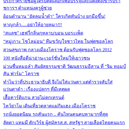
ประกาศรายชื่อผู้ได้รับคัดเลือกเพื่อบรรจุและแต่งตั้งเข้ารับรา
ชการฯ ตำแหน่งครูผู้ช่วย
ย้อนตำนาน "อัดลมน้ำดำ" ใครเกิดทันบ้าง ยกมือขึ้น!
หาญกล้า.....อย่าให้อายหมา!!!
“สแลช” เฮฟวี่กลิ่นกุหลาบ/บอน บอระเพ็ด
“หมู่เกาะ โซโลม่อน” ทีมขวัญใจชาวไทย ในฟุตซอลโลก
สวนสุขภาพ กลางเมืองโคราช ต้อนรับฟุตซอลโลก 2012
100 หนังสือดีน่าอ่าน-เวอร์ชั่นใหม่ให้เยาวชน
ม่วนซื่นหมอลำ สัมผัสธรรมชาติ วัฒนธรรมอีสาน ที่ “จิม ทอมป์
สัน ฟาร์ม" โคราช
ทำไมว่าที่ประธานาธิบดี จึงไม่ใส่แว่นตา แต่ตำรวจลับใส่
แว่นตาดำ : เรื่องแปลกๆ ที่มีเหตุผล
เสื้อคาร์ดิแกน สวยไม่ตกเทรนด์
ไหว้ย่าโม เดินเที่ยวตลาดแม่กิมเฮง เมืองโคราช
รถนั่งยอดนิยม รถคันแรก .. คันไหนคนคบหามากที่สุด
ลัดดา แทมมี ดักเวิร์ธ ผู้สมัครส.ส. สหรัฐฯ สายเลือดไทยคนแรก