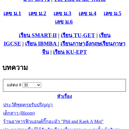
เลข ม.1
เลข ม.2
เลข ม.3
เลข ม.4
เลข ม.5
เลข ม.6
เรียน SMART-II
|
เรียน TU-GET
|
เรียน
IGCSE
|
เรียน IB
MBA
|
เรียนภาษาอังกฤษ
เรียนภาษา
จีน
|
เรียน KU-EPT
บทความ
แสดง #
หัวเรื่อง
ประวัติชุดครุยรับปริญญา
เด็กสาว (Bloom)
ร้านอาหารฟิวแอนด์กิ๊กอะมัว "Phil and Kaek A Moi"