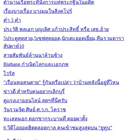
ตำนานเรือพระที่นั่งการแห่พระกฐินในอดีต
เรื่องบางเรื่อง บางมุมในสิงคโปร์
คำ 3 คำ
ประวัติ พลเอก บุญเลิศ แก้วประสิทธิ์ หรือ เสธ.อ้าย
5ประตูสุดสวย,5เซฟสุดยอด,นักเตะยอดเยี่ยม,ทีมรวมดารา
สัปดาห์10
สายสัมพันธ์ล้านนาล้านช้าง
Bigbang กำเนิดโลกและเอกภพ
ไวรัส
"เรือนหอคนตาย" รู้กันหรือเปล่า ว่าบ้านหลังนี้อยู่ที่ไหน​
ข่าวดี สำหรับคนอยากเลิกบุรี่
ดูแรงเงาออนไลน์ สดๆที่นี่ครับ
วันรวมจิต ศิษย์ ศ.ว.ก. โคราช
ทะเลหมอก ดอกซากุระบานที่ ดอยผาตั้ง
6 วิดีโอยอดฮิตตลอดกาล คนเข้าชมสูงสุดบน “ยูทูบ”