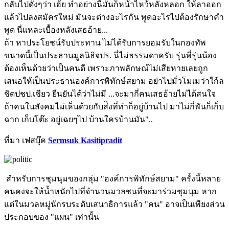
กลับไปดังๆว่า เฮ้ย ทำอย่างนี้มันก็หน้าไหว้หลังหลอก ให้ลาออก
แล้วไปลงสมัครใหม่ มันจะต่างอะไรกัน พูดอะไรไปต้องรักษาคำ
พูด นี่แหละเบื้องหลังเสธอ้าย...
ถ้า หาประโยชน์รับประทาน ไม่ได้รับการยอมรับในกองทัพ
ขนาดนี้เป็นประธานมูลนิธิจปร. นี่ไม่ธรรมดาครับ รุ่นพี่รุ่นน้อง
ต้องเห็นด้วยว่าเป็นคนดี เพราะภาพลักษณ์ไม่เสียหายเลยถูก
เสนอให้เป็นประธานองค์การพิทักษ์สยาม อย่าไปมั่วโมเมว่าใก้ล
ชิดปชป.เชียว ยืนยันได้ว่าไม่มี ...จะมากี่คนเสธอ้ายไม่ได้สนใจ
ถ้าคนในสังคมไม่เห็นด้วยกับส่ิงที่ทำก็อยู่บ้านไป มาไม่กี่พันก็เก็บ
ฉาก เก็บโต๊ะ อยู่เฉยๆไป บ้านใครบ้านมัน"..
ที่มา เฟสบุ๊ค
Sermsuk Kasitipradit
สำหรับการชุมนุมของกลุ่ม "องค์การพิทักษ์สยาม" ครั้งนี้หลาย
คนคงจะให้น้ำหนักไปที่จำนวนมวลชนที่จะมาร่วมชุมนุม หาก
แต่ในมวลหมู่นักรบระดับเสนาธิการแล้ว "คน" อาจเป็นเพียงส่วน
ประกอบของ "แผน" เท่านั้น