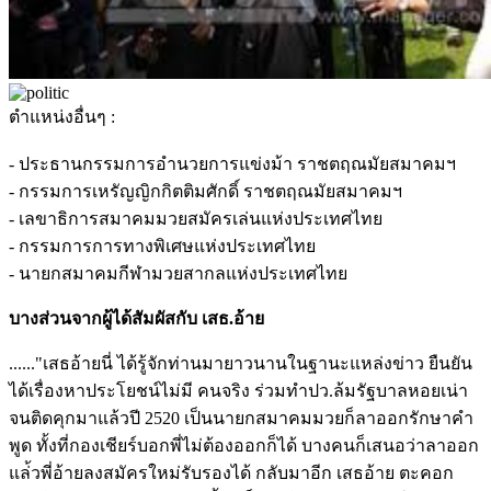
ตำแหน่งอื่นๆ :
- ประธานกรรมการอำนวยการแข่งม้า ราชตฤณมัยสมาคมฯ
- กรรมการเหรัญญิกกิตติมศักดิ์ ราชตฤณมัยสมาคมฯ
- เลขาธิการสมาคมมวยสมัครเล่นแห่งประเทศไทย
- กรรมการการทางพิเศษแห่งประเทศไทย
- นายกสมาคมกีฬามวยสากลแห่งประเทศไทย
บางส่วนจากผู้ได้สัมผัสกับ เสธ.อ้าย
......"เสธอ้ายนี่ ได้รู้จักท่านมายาวนานในฐานะแหล่งข่าว ยืนยัน
ได้เรื่องหาประโยชน์ไม่มี คนจริง ร่วมทำปว.ล้มรัฐบาลหอยเน่า
จนติดคุกมาแล้วปี 2520 เป็นนายกสมาคมมวยก็ลาออกรักษาคำ
พูด ทั้งที่กองเชียร์บอกพี่ไม่ต้องออกก็ได้ บางคนก็เสนอว่าลาออก
แล่้วพี่อ้ายลงสมัครใหม่รับรองได้ กลับมาอีก เสธอ้าย ตะคอก