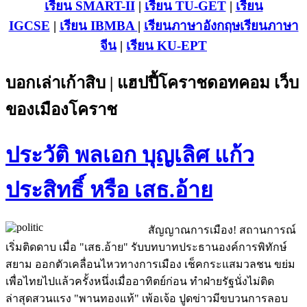
เรียน SMART-II
|
เรียน TU-GET
|
เรียน
IGCSE
|
เรียน IB
MBA
|
เรียนภาษาอังกฤษ
เรียนภาษา
จีน
|
เรียน KU-EPT
บอกเล่าเก้าสิบ | แฮปปี้โคราชดอทคอม เว็บ
ของเมืองโคราช
ประวัติ พลเอก บุญเลิศ แก้ว
ประสิทธิ์ หรือ เสธ.อ้าย
สัญญาณการเมือง! สถานการณ์
เริ่มติดดาบ เมื่อ "เสธ.อ้าย" รับบทบาทประธานองค์การพิทักษ์
สยาม ออกตัวเคลื่อนไหวทางการเมือง เช็คกระแสมวลชน ขย่ม
เพื่อไทยไปแล้วครั้งหนึ่งเมื่ออาทิตย์ก่อน ทำฝ่ายรัฐนั่งไม่ติด
ล่าสุดสวนแรง "พานทองแท้" เพ้อเจ้อ ปูดข่าวมีขบวนการลอบ