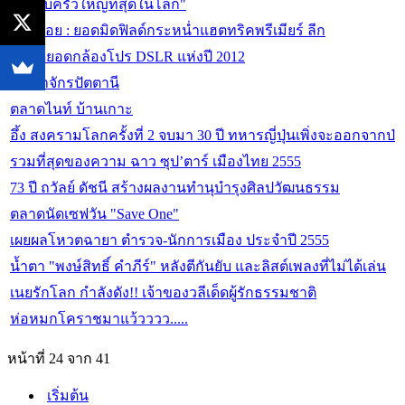
"ครอบครัวใหญ่ที่สุดในโลก"
ย้อนรอย : ยอดมิดฟิลด์กระหน่ำแฮตทริคพรีเมียร์ ลีก
10 สุดยอดกล้องโปร DSLR แห่งปี 2012
อาณาจักรปัตตานี
ตลาดไนท์ บ้านเกาะ
อึ้ง สงครามโลกครั้งที่ 2 จบมา 30 ปี ทหารญี่ปุ่นเพิ่งจะออกจากป่
รวมที่สุดของความ ฉาว ซุป’ตาร์ เมืองไทย 2555
73 ปี ถวัลย์ ดัชนี สร้างผลงานทำนุบำรุงศิลปวัฒนธรรม
ตลาดนัดเซฟวัน "Save One"
เผยผลโหวตฉายา ตำรวจ-นักการเมือง ประจำปี 2555
น้ำตา "พงษ์สิทธิ์ คำภีร์" หลังตีกันยับ และลิสต์เพลงที่ไม่ได้เล่น
เนยรักโลก กำลังดัง!! เจ้าของวลีเด็ดผู้รักธรรมชาติ
ห่อหมกโคราชมาแว้วววว.....
หน้าที่ 24 จาก 41
เริ่มต้น