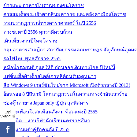
ข้าวแพะ อาหารโบราณของคนโคราช
ศาลสมเด็จพระเจ้าตากสินมหาราช และหลังคาเมืองโคราช
รวมปรากฏการณ์ทางดาราศาสตร์ ในปี 2556
ดวงชะตาปี 2556 ทุกราศีครบถ้วน
เดินเที่ยวงานปีใหม่โคราช
กลุ่มอาคารศาลฎีกา สถาปัตยกรรมคณะราษฎร สัญลักษณ์อุดม
รถไฟไทย พุทธศักราช 2555
หม้อน้ำรถยนต์ ดูแลให้ดี ก่อนออกเดินทางไกล ปีใหม่นี้
แฟชั่นเสื้อผ้าเด็กสไตล์เกาหลีต้อนรับฤดูหนาว
ลือ Windows 9 เวอร์ชันใหม่จาก Microsoft เปิดตัวกลางปี 2013!
ย้อนรอย 8 ปีสึนามิ โศกนาฏกรรมในความทรงจำอันเลวร้าย
ซ่องตุ๊กตายาง Japan only ญี่ปุ่น สุดพิสดาร
ข่าวสะเทือนใจสะเทือนสังคม ที่สุดแห่งปี 2555
แชร์
บทความนี้
ย้อนอดีต ... งานกีฬานักเรียนนครราชสีมา
ย้อนดูงานแต่งคู่รักคนดัง ปี 2555