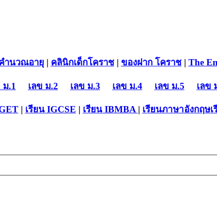
คำนวณอายุ
|
คลินิกเด็กโคราช
|
ของฝาก โคราช
|
The En
 ม.1
เลข ม.2
เลข ม.3
เลข ม.4
เลข ม.5
เลข 
-GET
|
เรียน IGCSE
|
เรียน IB
MBA
|
เรียนภาษาอังกฤษ
เ