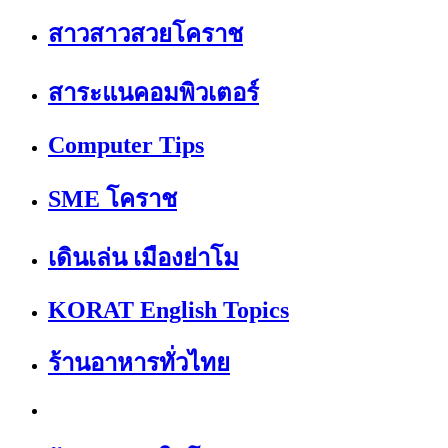
สาวสาวสวยโคราช
สาระแนคอมพิวเตอร์
Computer Tips
SME โคราช
เดินเล่น เมืองย่าโม
KORAT English Topics
ร้านอาหารทั่วไทย