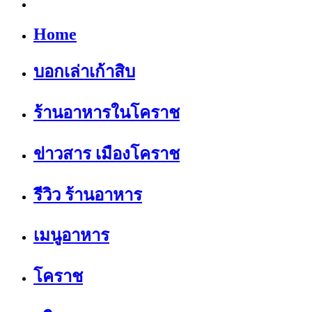
Home
บอกเล่าเก้าสิบ
ร้านอาหารในโคราช
ข่าวสาร เมืองโคราช
รีวิว ร้านอาหาร
เมนูอาหาร
โคราช