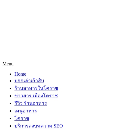
Menu
Home
บอกเล่าเก้าสิบ
ร้านอาหารในโคราช
ข่าวสาร เมืองโคราช
รีวิว ร้านอาหาร
เมนูอาหาร
โคราช
บริการลงบทความ SEO