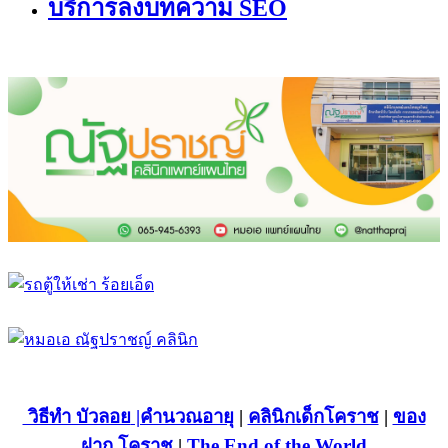
บริการลงบทความ SEO
วิธีทำ บัวลอย
|คำนวณอายุ
|
คลินิกเด็กโคราช
|
ของ
ฝาก โคราช
|
The End of the World