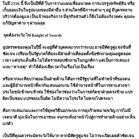
ในปี 2556 นี้ จึงเป็นปีที่ดี ในการวางแผนเพื่ออนาคต การแปรรูปทรัพย์สิน หรือ
เก็บออมเงินในรูปแบบของมีค่าอื่น ๆ ส่วนใครที่มีภาระต่าง ๆ อยู่ มีบุตรหลาน
บริวารต้องดูแล เป็นเจ้าของกิจการ มีธุรกิจส่วนตัว ก็ยิ่งไม่ต้องกังวลค่ะ คุณจะ
แก้ปัญหาต่าง ๆ ผ่านฉลุย
จุดต้องระวัง ไพ่ Knight of Swords
อุปสรรคของคุณในปีนี้ จะอยู่ที่ตัวบุคคลมากกว่าระบบ อาจมีศัตรูคู่แข่งขันที่
ชัดเจน เปรียบเป็นรัฐบาลก็คือจะมีฝ่ายค้านที่คอยตั้งข้อซักถามคุณอยู่ตลอด
เวลา แต่ประเด็นคือ ไม่ได้ตรวจสอบซักถามในกฎกติกา แต่เป็นการเล่นแง่
แบบ “หาเหตุ” ทำให้ต้องเสียเวลาในเรื่องไม่เป็นเรื่อง
หรือหากจะเทียบว่าคุณเป็นฝ่ายค้าน ก็คือการมีรัฐบาลที่ไม่ทำหน้าที่ของตน
และผู้มีอำนาจหน้าที่พากันเล่นนอกเกม ใช้อำนาจหน้าที่ในการหาแสวงหา
ประโยชน์เข้าพกเข้าห่อ ใช้ช่องโหว่ช่องว่างในการสกัดขาฝ่ายตรงข้าม แปร
ผิดเป็นชอบ แปรชอบเป็นผิด ไม่มีความโปร่งใส ไม่ตรงไปตรงมา
คือการเล่นเกมและการใช้ยุทธวิธีนอกระบบ การมุ่งร้ายหมายขวัญ การไม่มี
เจตนาดี มุ่งเน้นในการเอาชนะ จนกระทั่งอาจนำไปสู่การทำลายล้างอย่างเห็น
แก่ตัว
เป็นปีที่คุณควรระมัดระวังให้มาก หากมีศัตรูคู่แข่ง ไม่ว่าจะเปิดเผยตัวชัดเจน