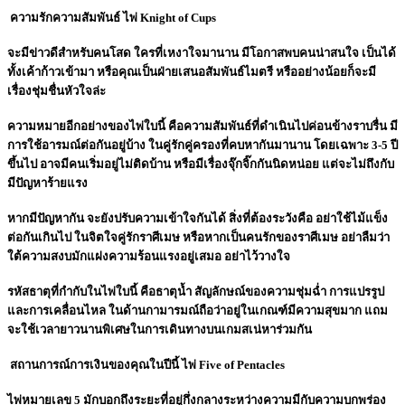
ความรักความสัมพันธ์ ไพ่ Knight of Cups
จะมีข่าวดีสำหรับคนโสด ใครที่เหงาใจมานาน มีโอกาสพบคนน่าสนใจ เป็นได้
ทั้งเค้าก้าวเข้ามา หรือคุณเป็นฝ่ายเสนอสัมพันธ์ไมตรี หรืออย่างน้อยก็จะมี
เรื่องชุ่มชื่นหัวใจล่ะ
ความหมายอีกอย่างของไพ่ใบนี้ คือความสัมพันธ์ที่ดำเนินไปค่อนข้างราบรื่น มี
การใช้อารมณ์ต่อกันอยู่บ้าง ในคู่รักคู่ครองที่คบหากันมานาน โดยเฉพาะ 3-5 ปี
ขึ้นไป อาจมีคนเริ่มอยู่ไม่ติดบ้าน หรือมีเรื่องจุ๊กจิ๊กกันนิดหน่อย แต่จะไม่ถึงกับ
มีปัญหาร้ายแรง
หากมีปัญหากัน จะยังปรับความเข้าใจกันได้ สิ่งที่ต้องระวังคือ อย่าใช้ไม้แข็ง
ต่อกันเกินไป ในจิตใจคู่รักราศีเมษ หรือหากเป็นคนรักของราศีเมษ อย่าลืมว่า
ใต้ความสงบมักแฝงความร้อนแรงอยู่เสมอ อย่าไว้วางใจ
รหัสธาตุที่กำกับในไพ่ใบนี้ คือธาตุน้ำ สัญลักษณ์ของความชุ่มฉ่ำ การแปรรูป
และการเคลื่อนไหล ในด้านกามารมณ์ถือว่าอยู่ในเกณฑ์มีความสุขมาก แถม
จะใช้เวลายาวนานพิเศษในการเดินทางบนเกมสเน่หาร่วมกัน
สถานการณ์การเงินของคุณในปีนี้ ไพ่ Five of Pentacles
ไพ่หมายเลข 5 มักบอกถึงระยะที่อยู่กึ่งกลางระหว่างความมีกับความบกพร่อง