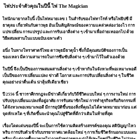
ไพ่ประจำตัวคุณในปีนี้ ไพ่ The Magician
ไพ่นักมายากลใบนี้ เป็นไพ่หมายเลข 1 ในสำรับของไพ่ทาโรท์ หรือไพ่ยิปซี มี
ธาตุลม เกี่ยวพันกับดาวพุธ อันเป็นสัญลักษณ์ของความแคล่วคล่องว่องไว การ
แปรเปลี่ยน การแปรรูป และการรับเอาสิ่งต่าง ๆ เข้ามาเพื่อถ่ายเทออกไป ด้วย
วิธีผสมผสานในแบบฉบับเฉพาะตัว
อนึ่ง ในทางโหราศาตร์ไทย ดาวพุธมีธาตุน้ำ ซึ่งก็มีคุณสมบัติของการเป็น
ของเหลว มีความสามารถในการซึมซับสิ่งต่าง ๆ เข้ามาไว้ในตัวเองด้วย
ในปีนี้ จึงเป็นปีของการผสมผสานสิ่งต่าง ๆ เข้าหากันในจังหวะที่พอเหมาะพอดี
เป็นปีของการเปลี่ยนแปลง ข่าวดี โอกาส และการปรับเปลี่ยนสิ่งต่าง ๆ ในชีวิต
คุณอย่างน่าตื่นเต้น น่าลุ้นทีเดียวเชียว
ปี 2556 นี้ ชาวราศีกรกฎจะมีข่าวดีเกี่ยวกับวิถีชีวิตแบบใหม่ ๆ การงานใหม่ การ
ปรับปรุงเปลี่ยนแปลงที่อยู่อาศัย การรับสมาชิกใหม่ การทำธุรกิจหรือกิจกรรมที่
ได้จังหวะพอเหมาะพอดี มีการอุบัติขึ้นของสิ่งที่คุณไม่ได้คาดหมายมาก่อน แต่
จุดหักเหใด ๆ ที่เกิดขึ้นจะนำคุณไปสู่ชีวิตที่ดีกว่าเดิมในท้ายที่สุด
เรื่องโดดเด่นของปีนี้ จะเป็นการใช้ความคิดสร้างสรรค์ของคุณ สติปัญญาไหว
พริบ การปรับตัวเข้ากับบรรยากาศแวดล้อมใหม่ ๆ การเริ่มชีวิตรักนอกแบบแผน
หรือแม้แต่การซื้อมาขายไป การจำหน่ายของเก่าไร้ประโยชน์ในชีวิต ไม่ว่าจะ