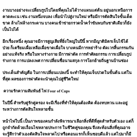
งานบางอย่างจะเปลี่ยนรูปไปโดยที่คุณไม่ได้วางแผนแต่ต้น อยู่นอกเหนือการ
คาดคะเน เช่น งานหนึ่งจบลง เพื่อนำไปสู่งานใหม่ หรือมีการตัดสินใจขั้นเด็ด
ขาด ล้างไพ่ล้างกระดาน บางคนเข้าข่ายกรวดน้ำคว่ำขันพบกันชาติเดียวก็ยัง
เป็นไปได้
อีกเรื่องหนึ่ง คุณอาจมีการสูญเสียที่ยิ่งใหญ่ในปีนี้ หากมีญาติมิตรเจ็บไข้ได้
ป่วย ก็เตรียมเผื่อเหลือเผื่อขาดเผื่อใจ บางคนมีการหย่าร้าง ตัดเวรสิ้นกรรมกัน
อย่างแท้จริง หรือในทางร่างกาย มีการผ่าตัด การทำศัลยกรรม การเปลี่ยนรูป
ร่างกาย การแปลงเพศ การเปลี่ยนชื่อนามสกุล การโยกย้ายถิ่นฐานบ้านช่อง
ประเด็นสำคัญคือ ในการเปลี่ยนแปลงนี้ จะทำให้คุณเจ็บปวดในขั้นต้น แต่ใน
ที่สุด ผลของการผ่าตัดจะนำคุณไปสู่ชีวิตใหม่
ความรักความสัมพันธ์ ไพ่ Four of Cups
ในปีนี้ สำหรับคู่รักคู่ครอง จะมีเรื่องที่ทำให้คุณต้องคิด ต้องทบทวน และอยู่
ระหว่างการตัดสินใจหลายชั้น
หน้าไพ่ใบนี้ เป็นภาพของคนกำลังพิจารณาเลือกสิ่งที่ดีที่สุดสำหรับตัวเอง แต่ก็
ถูกจำกัดด้วยเงื่อนไขหลายประการ ในชีวิตคู่ของคุณ จึงสะท้อนสิ่งที่คุณอาจ
จะรู้สึกว่าตัวเองตัดสินใจพลาดไป หรือตอนแรกก็เห็นชอบดีแล้ว แต่ไปมาก็มี