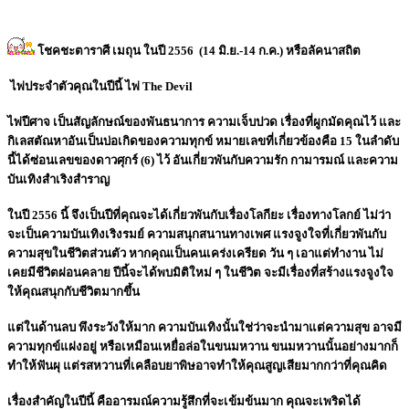
โชคชะตาราศี เมถุน ในปี 2556 (14 มิ.ย.-14 ก.ค.) หรือลัคนาสถิต
ไพ่ประจำตัวคุณในปีนี้ ไพ่ The Devil
ไพ่ปีศาจ เป็นสัญลักษณ์ของพันธนาการ ความเจ็บปวด เรื่องที่ผูกมัดคุณไว้ และ
กิเลสตัณหาอันเป็นบ่อเกิดของความทุกข์ หมายเลขที่เกี่ยวข้องคือ 15 ในลำดับ
นี้ได้ซ่อนเลขของดาวศุกร์ (6) ไว้ อันเกี่ยวพันกับความรัก กามารมณ์ และความ
บันเทิงสำเริงสำราญ
ในปี 2556 นี้ จึงเป็นปีที่คุณจะได้เกี่ยวพันกับเรื่องโลกียะ เรื่องทางโลกย์ ไม่ว่า
จะเป็นความบันเทิงเริงรมย์ ความสนุกสนานทางเพศ แรงจูงใจที่เกี่ยวพันกับ
ความสุขในชีวิตส่วนตัว หากคุณเป็นคนเคร่งเครียด วัน ๆ เอาแต่ทำงาน ไม่
เคยมีชีวิตผ่อนคลาย ปีนี้จะได้พบมิติใหม่ ๆ ในชีวิต จะมีเรื่องที่สร้างแรงจูงใจ
ให้คุณสนุกกับชีวิตมากขึ้น
แต่ในด้านลบ พึงระวังให้มาก ความบันเทิงนั้นใช่ว่าจะนำมาแต่ความสุข อาจมี
ความทุกข์แฝงอยู่ หรือเหมือนเหยื่อล่อในขนมหวาน ขนมหวานนั้นอย่างมากก็
ทำให้ฟันผุ แต่รสหวานที่เคลือบยาพิษอาจทำให้คุณสูญเสียมากกว่าที่คุณคิด
เรื่องสำคัญในปีนี้ คืออารมณ์ความรู้สึกที่จะเข้มข้นมาก คุณจะเพริดได้