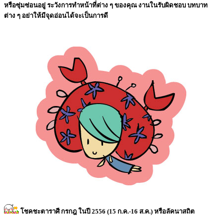
หรือซุ่มซ่อนอยู่ ระวังการทำหน้าที่ต่าง ๆ ของคุณ งานในรับผิดชอบ บทบาท
ต่าง ๆ อย่าให้มีจุดอ่อนได้จะเป็นการดี
โชคชะตาราศี กรกฎ ในปี 2556 (15 ก.ค.-16 ส.ค.) หรือลัคนาสถิต