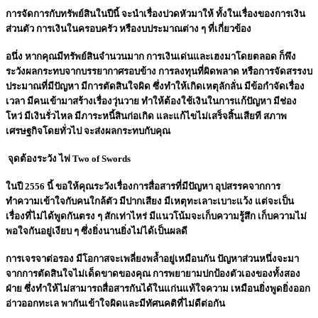
การจัดการกับทรัพย์สินในปีนี้ จะนำเรื่องปวดหัวมาให้ ทั้งในเรื่องของการเงิน
ส่วนตัว การเงินในครอบครัว หรืองบประมาณต่าง ๆ ที่เกี่ยวข้อง
อนึ่ง หากคุณมีทรัพย์สินจำนวนมาก การเงินเด่นและเฮงมาโดยตลอด ก็พึง
ระวังผลกระทบจากบรรยากาศรอบข้าง การลงทุนที่ผิดพลาด หรือการจัดสรรงบ
ประมาณที่มีปัญหา มีการตัดสินใจผิด ซึ่งทำให้เกิดเหตุลักลั่น มีข้อกำจัดเรื่อง
เวลา มีคนเข้ามาสร้างเรื่องวุ่นวาย ทำให้ต้องใช้เงินในการแก้ปัญหา มีช่อง
โหว่ มีเงินรั่วไหล มีภาระหนี้สินก่อเกิด และแก้ไขไม่เสร็จสิ้นเสียที สภาพ
เศรษฐกิจโดยทั่วไป จะส่งผลกระทบกับคุณ
จุดต้องระวัง ไพ่ Two of Swords
ในปี 2556 นี้ ขอให้คุณระวังเรื่องการสื่อสารที่มีปัญหา อุปสรรคจากการ
ทำความเข้าใจกับคนใกล้ตัว มีปากเสียง มีเหตุทะเลาะเบาะแว้ง แต่จะเป็น
เรื่องที่ไม่ได้พูดกันตรง ๆ สักเท่าไหร่ มีแนวโน้มจะเก็บความรู้สึก เก็บความไม่
พอใจกันอยู่เงียบ ๆ ซึ่งยิ่งนานยิ่งไม่ได้เป็นผลดี
การเจรจาต่อรอง มีโอกาสจะเพลี่ยงพล้ำอยู่เหมือนกัน ปัญหาส่วนหนึ่งจะมา
จากการตัดสินใจไม่เด็ดขาดของคุณ การพยายามปกป้องตัวเองของทั้งสอง
ฝ่าย ซึ่งทำให้ไม่สามารถสื่อสารกันได้ในแก่นแท้ใจความ เหมือนยิ่งพูดยิ่งออก
อ่าวออกทะเล พากันเข้าใจผิดและมีทัศนคติที่ไม่ดีต่อกัน