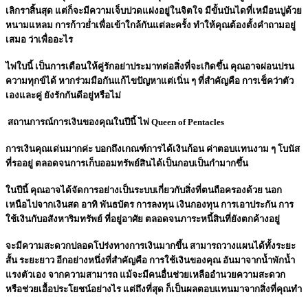
เลิกราสิ้นสุด แต่ก็จะมีความเจ็บปวดแฝงอยู่ในจิตใจ มีขั้นบันไดที่เหมือนปูด้วย
หนามแหลม การก้าวย่ำเพื่อเข้าใกล้กันแต่ละครั้ง ทำให้คุณต้องตั้งคำถามอยู่
เสมอ ว่าเพื่ออะไร
ไพ่ใบนี้ เป็นการเตือนให้คู่รักอย่าประมาทต่อสิ่งที่จะเกิดขึ้น คุณอาจผ่อนปรน
ความทุกข์ได้ หากร่วมมือกันแก้ไขปัญหาแต่เนิ่น ๆ ที่สำคัญคือ การเช็คว่าตัว
เองและคู่ ยังรักกันดีอยู่หรือไม่
สถานการณ์การเงินของคุณในปีนี้ ไพ่ Queen of Pentacles
การเงินคุณเด่นมากค่ะ บอกถึงเกณฑ์การได้เงินก้อน ค่าตอบแทนงาม ๆ โบนัส
ที่รออยู่ ตลอดจนการเก็บออมทรัพย์สินได้เป็นกอบเป็นกำมากขึ้น
ในปีนี้ คุณอาจได้จัดการอย่างเป็นระบบเกี่ยวกับสิ่งที่ตนถือครองด้วย นอก
เหนือไปจากเงินสด อาทิ พันธบัตร การลงทุน เงินกองทุน การเอาประกัน การ
ใช้เงินกับอสังหาริมทรัพย์ ที่อยู่อาศัย ตลอดจนภาระหนี้สินที่ยังตกค้างอยู่
จะมีความสะดวกปลอดโปร่งทางการเงินมากขึ้น สามารถวางแผนได้ทั้งระยะ
สั้น ระยะยาว อีกอย่างหนึ่งที่สำคัญคือ การใช้เงินของคุณ อันมาจากน้ำพักน้ำ
แรงตัวเอง จากความสามารถ แม้จะมีคนอื่นช่วยเหลืออำนวยความสะดวก
หรือช่วยเอื้อประโยชน์อย่างไร แต่ถึงที่สุด ก็เป็นผลตอบแทนมาจากสิ่งที่คุณทำ