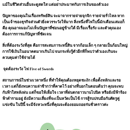
แม้ในชีวิตส่วนอื่นจะดูสดใส แต่อย่าประมาทกับการเงินของตัวเอง
ปัญหาของคุณในเรื่องทรัพย์สิน จะมาจากรายจ่ายจุกจิก รายจ่ายรั่วไหล หาก
เป็นเจ้าของธุรกิจส่วนตัวยิ่งควรระวังให้มาก สิ่งหนึ่งที่ไพ่ใบนี้มักเตือนเสมอก็
คือ คุณอาจมองไม่เห็นปัญหาที่ซ่อนอยู่ข้างใต้ มีเรื่องเรื้อรัง และตัวคุณเอง
ต้องการการแก้ปัญหาที่ชัดเจน
สิ่งที่ต้องระวังที่สุด คือการสะสมภาระหนี้สิน จากก้อนเล็ก ๆ กลายเป็นก้อนใหญ่
การใช้เงินในอนาคตมากเกินไป จนกระทั่งรู้ตัวอีกทีก็พบว่าตัวเองเกินจะ
ควบคุมค่าใช้จ่ายได้
จุดต้องระวัง ไพ่ Five of Swords
สถานการณ์ในช่วงเวลาหนึ่ง ที่ทำให้คุณต้องหยุดชะงัก เพื่อตั้งหลักและรอ
เวลา แต่ก็ยังพบความล่าช้ากว่าที่คาดไว้ อย่างที่บอกในตอนต้นว่า คุณจะพบ
กับฟ้าใสหลังฝน แต่ก็ขอให้เผื่อใจ เวลาที่ฝนตกยาวนานไปนิด หรือยังมีฟ้าร้อง
ฟ้าคำรามอยู่ ยังมีความเสี่ยงที่จะเป็นหวัดเป็นไข้ การสู้รบปรบมือกับศัตรูคู่
แข่งขัน ในปีนี้ จะมีจังหวะหนึ่งที่คุณจะต้องยอมถอยร่นชั่วคราวค่ะ