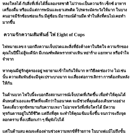
หลงใหลได้ กับสิ่งที่เพิ่งได้ลิ้มลองรสชาติ ไม่ว่าจะเป็นความรัก เซ็กซ์ อาหาร
เครื่องดื่ม หรือแม้แต่การพนันและยาเสพติด โปรดระมัดระวังให้มาก ในบาง
คนอาจมีรักซ้อนซ่อนเร้น มีคู่ซ้อน มีอารมณ์ด้านมืด ทำในสิ่งที่ตนไม่เคยทำ
มากขึ้น
ความรักความสัมพันธ์ ไพ่ Eight of Cups
ไพ่หมายเลข 8 บอกถึงความเจ็บปวดและสิ่งที่ยังค้างคาในจิตใจ ความรักของ
คุณในปีนี้ไม่สู้จะดีนัก มีเกณฑ์พลัดพรากห่างเหิน หย่าร้าง แยกทาง หรือจำใจ
จำจาก
หากคุณมีคู่รักคู่ครองอยู่ พยายามเข้าใจกันให้มาก หาวิธีลดช่องว่าง ไม่เช่น
นั้น ความสัมพันธ์จะมีจุดเปราะบางมาก จะเสี่ยงต่อการเลิกรา การต้องหันหลัง
ให้กัน
ในด้านบวก ไพ่ใบนี้จะบอกถึงสถานการณ์เจ็บปวดที่เกิดขึ้น เพื่อทำให้คุณได้
ค้นพบตัวเองและชีวิตที่จะดีกว่าในอนาคต จะมีช่วงที่คุณต้องเดินทางอย่าง
โดดเดี่ยว ทุกข์ทรมานกับความเหงา ไม่อาจหวังพึ่งพิงใครได้ มีความ
ทุรกันดารอยู่ในวิถีชีวิต แต่ถึงที่สุด จะทำให้คุณเข้มแข็งขึ้น จนกว่าจะถึงจุด
ลอกคราบ ทิ้งเปลือกเก่า ๆ ที่ผุพังไปได้
แต่ในด้านลบ คุณจะต้องผ่านช่วงความทุกข์ที่ร้ายกาจ ในบางคู่แม้ไม่ถึงขั้น