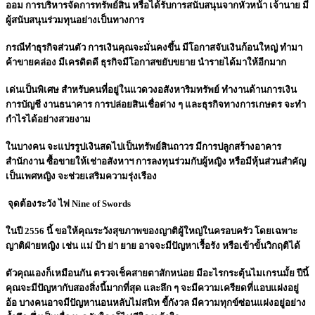
ออม การบริหารจัดการทรัพย์สิน หรือได้รับการสนับสนุนจากหัวหน้า เจ้านาย มี
ผู้สนับสนุนร่วมทุนอย่างเป็นทางการ
กรณีทำธุรกิจส่วนตัว การเงินคุณจะมั่นคงขึ้น มีโอกาสจับเงินก้อนใหญ่ ทำมา
ค้าขายคล่อง มีเครดิตดี ธุรกิจมีโอกาสขยับขยาย นำรายได้มาให้อีกมาก
เด่นเป็นพิเศษ สำหรับคนที่อยู่ในแวดวงอสังหาริมทรัพย์ ทำงานด้านการเงิน
การบัญชี งานธนาคาร การปล่อยสินเชื่อต่าง ๆ และธุรกิจทางการเกษตร จะทำ
กำไรได้อย่างสวยงาม
ในบางคน จะแปรรูปเงินสดไปเป็นทรัพย์สินถาวร มีการปลูกสร้างอาคาร
สำนักงาน ซื้อขายให้เช่าอสังหาฯ การลงทุนร่วมกับผู้หญิง หรือมีหุ้นส่วนสำคัญ
เป็นเพศหญิง จะช่วยเสริมความรุ่งเรือง
จุดต้องระวัง ไพ่ Nine of Swords
ในปี 2556 นี้ ขอให้คุณระวังสุขภาพของญาติผู้ใหญ่ในครอบครัว โดยเฉพาะ
ญาติฝ่ายหญิง เช่น แม่ ป้า ย่า ยาย อาจจะมีปัญหาเรื้อรัง หรือเข้าขั้นวิกฤติได้
ตัวคุณเองก็เหมือนกัน ตรวจเช็คสายตาสักหน่อย มีอะไรกระตุ้นไมเกรนมั้ย ปีนี้
คุณจะมีปัญหากับสองสิ่งนี้มากที่สุด และลึก ๆ จะมีความเครียดที่แอบแฝงอยู่
อ้อ บางคนอาจมีปัญหานอนหลับไม่สนิท ขี้กังวล มีความทุกข์ซ่อนแฝงอยู่อย่าง