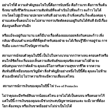
อย่างไรก็ดี ความสำคัญของไพ่ใบนี้คือการนับหนึ่ง คือก้าวแรก คือการเริ่มต้น
จึงหมายถึงชีวิตรักและความสัมพันธ์ที่จะดำเนินไปทีละก้าว ละก้าว ไม่ได้
กระโดดไปสู่เป้าหมายปลายทางทันที อย่างเช่น ถ้าเพิ่งคบกัน ก็จะต้องค่อย ๆ
ผ่านแต่ละขั้นตอนไป จะไม่สามารถรวบรัดตัดตอนอยู่กินกันได้ทันที ยังมีเรื่อง
ต้องจูนคลื่นหากันอีก
หรือแม้จะอยู่กันมานาน แต่ก็มีบางเรื่องต้องยอมถอยหลังกันคนละก้าว เพิ่ง
กลับมายืนบนตำแหน่งที่ดีที่สุดสำหรับสองฝ่าย จะได้เรียนรู้วิธีการอยู่ร่วม การ
รับมือ และการแก้ไขปัญหาร่วมกัน
สถานการณ์รอบตัวคุณในปีนี้ เป็นไปในทางบวกมากกว่าทางลบ ครอบครัวหรือ
คนใกล้ชิดก็จะเริ่มมองเห็นความสัมพันธ์ของคุณชัดเจนตามไปด้วย จะ
สนับสนุนมากกว่าคัดค้าน คุณจะมีโอกาสรับความสุขจากชีวิต จากความ
สัมพันธ์ที่เหมือนของขวัญมีค่า สิ่งสำคัญอีกอย่างหนึ่งในปีนี้คือ คุณจะไม่ห้าม
ตัวเองอีกต่อไป ไม่ว่าความรักจะมีความเสี่ยงแค่ไหน
สถานการณ์การเงินของคุณในปีนี้ ไพ่ Two of Pentacles
ไม่ว่าคุณจะมีทรัพย์สินมากน้อยแค่ไหน อาจไม่ได้เป็นคนจน หรือคนยากไร้
แต่ในปีนี้ การเงินของคุณจะมีช่วงประสบปัญหาหน่อยนะคะ จะมีเวลาที่ต้อง
โยก ต้องหมุน หรือเงินขาดมืออย่างไม่น่าเป็นไปได้