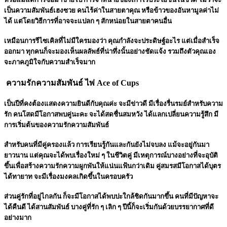
เป็นความสัมพันธ์เฮงซวย คนไร้ค่าในสายตาคุณ หรือข้าวของอันหามูลค่าไม่
ได้ แต่โดยวิธีการที่อาจจะแปลก ๆ สักหน่อยในสายตาคนอื่น
เหมือนการรีไซเคิลที่ไม่มีใครมองว่า คุณกำลังจะประดิษฐ์อะไร แต่เมื่อสำเร็จ
ออกมา ทุกคนก็จะมองเห็นผลลัพธ์ที่น่าทึ่งนั้นอย่างชัดแจ้ง รวมถึงตัวคุณเอง
จะภาคภูมิใจกับความสำเร็จมาก
ความรักความสัมพันธ์ ไพ่ Ace of Cups
เป็นปีที่คงต้องแสดงความยินดีกับคุณค่ะ จะมีข่าวดี มีเรื่องรื่นรมย์สำหรับความ
รัก คนโสดมีโอกาสพบคู่นะคะ จะได้สดชื่นสมหวัง ได้แลกเปลี่ยนความรู้สึก มี
การเริ่มต้นของความรักความสัมพันธ์
สำหรับคนที่มีคู่ครองแล้ว การเรียนรู้กันและกันยังไม่จบลง แม้จะอยู่กันมา
ยาวนาน แต่คุณจะได้พบเรื่องใหม่ ๆ ในชีวิตคู่ มีเหตุการณ์บางอย่างที่จะอุบัติ
ขึ้นเพื่อสร้างความรักความผูกพันให้แน่นแฟ้นกว่าเดิม คู่สมรสมีโอกาสได้บุตร
ได้ทายาท จะมีเรื่องมงคลเกิดขึ้นในครอบครัว
ส่วนคู่รักที่อยู่ไกลกัน ก็จะมีโอกาสได้พบปะใกล้ชิดกันมากขึ้น คนที่มีปัญหาจะ
ได้คืนดี ได้สานสัมพันธ์ บางคู่ที่รัก ๆ เลิก ๆ ปีนี้ก็จะเริ่มกันด้วยบรรยากาศที่ดี
อย่างมาก