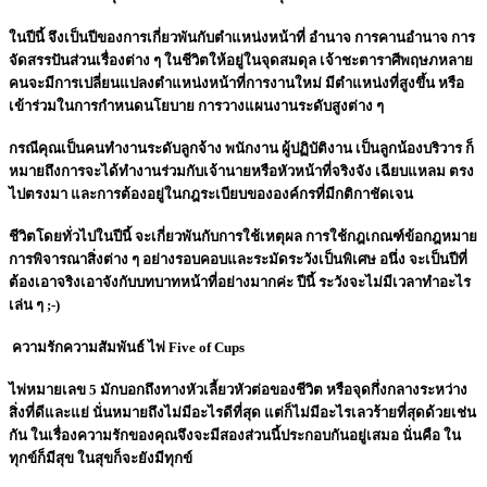
ในปีนี้ จึงเป็นปีของการเกี่ยวพันกับตำแหน่งหน้าที่ อำนาจ การคานอำนาจ การ
จัดสรรปันส่วนเรื่องต่าง ๆ ในชีวิตให้อยู่ในจุดสมดุล เจ้าชะตาราศีพฤษภหลาย
คนจะมีการเปลี่ยนแปลงตำแหน่งหน้าที่การงานใหม่ มีตำแหน่งที่สูงขึ้น หรือ
เข้าร่วมในการกำหนดนโยบาย การวางแผนงานระดับสูงต่าง ๆ
กรณีคุณเป็นคนทำงานระดับลูกจ้าง พนักงาน ผู้ปฏิบัติงาน เป็นลูกน้องบริวาร ก็
หมายถึงการจะได้ทำงานร่วมกับเจ้านายหรือหัวหน้าที่จริงจัง เฉียบแหลม ตรง
ไปตรงมา และการต้องอยู่ในกฎระเบียบขององค์กรที่มีกติกาชัดเจน
ชีวิตโดยทั่วไปในปีนี้ จะเกี่ยวพันกับการใช้เหตุผล การใช้กฎเกณฑ์ข้อกฎหมาย
การพิจารณาสิ่งต่าง ๆ อย่างรอบคอบและระมัดระวังเป็นพิเศษ อนึ่ง จะเป็นปีที่
ต้องเอาจริงเอาจังกับบทบาทหน้าที่อย่างมากค่ะ ปีนี้ ระวังจะไม่มีเวลาทำอะไร
เล่น ๆ ;-)
ความรักความสัมพันธ์ ไพ่ Five of Cups
ไพ่หมายเลข 5 มักบอกถึงทางหัวเลี้ยวหัวต่อของชีวิต หรือจุดกึ่งกลางระหว่าง
สิ่งที่ดีและแย่ นั่นหมายถึงไม่มีอะไรดีที่สุด แต่ก็ไม่มีอะไรเลวร้ายที่สุดด้วยเช่น
กัน ในเรื่องความรักของคุณจึงจะมีสองส่วนนี้ประกอบกันอยู่เสมอ นั่นคือ ใน
ทุกข์ก็มีสุข ในสุขก็จะยังมีทุกข์