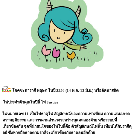
โชคชะตาราศี พฤษภ ในปี 2556 (14 พ.ค.-13 มิ.ย.) หรือลัคนาสถิต
ไพ่ประจำตัวคุณในปีนี้ ไพ่ Justice
ไพ่หมายเลข 11 เป็นไพ่ธาตุไฟ สัญลักษณ์ของความเท่าเทียม ความเสมอภาค
ความยุติธรรม และการคานอำนาจระหว่างบุคคลสองฝ่าย หรือระบบที่
เกี่ยวข้องกัน จุดที่น่าสนใจของไพ่ใบนี้คือ ตัวสัญลักษณ์ไพ่นั้น เทียบได้กับราศีตุ
ลย์ ซึ่งหากถือธาตุตามราศีจะเกี่ยวข้องกับธาตุลมอีกด้วย