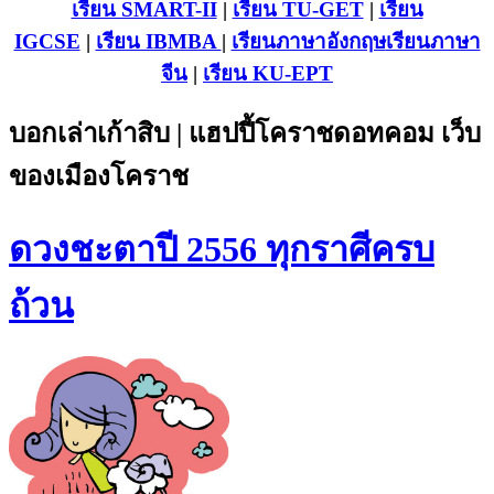
เรียน SMART-II
|
เรียน TU-GET
|
เรียน
IGCSE
|
เรียน IB
MBA
|
เรียนภาษาอังกฤษ
เรียนภาษา
จีน
|
เรียน KU-EPT
บอกเล่าเก้าสิบ | แฮปปี้โคราชดอทคอม เว็บ
ของเมืองโคราช
ดวงชะตาปี 2556 ทุกราศีครบ
ถ้วน