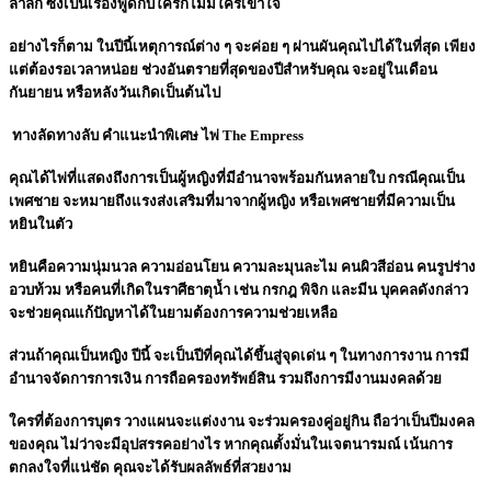
ล้ำลึก ซึ่งเป็นเรื่องพูดกับใครก็ไม่มีใครเข้าใจ
อย่างไรก็ตาม ในปีนี้เหตุการณ์ต่าง ๆ จะค่อย ๆ ผ่านผันคุณไปได้ในที่สุด เพียง
แต่ต้องรอเวลาหน่อย ช่วงอันตรายที่สุดของปีสำหรับคุณ จะอยู่ในเดือน
กันยายน หรือหลังวันเกิดเป็นต้นไป
ทางลัดทางลับ คำแนะนำพิเศษ ไพ่ The Empress
คุณได้ไพ่ที่แสดงถึงการเป็นผู้หญิงที่มีอำนาจพร้อมกันหลายใบ กรณีคุณเป็น
เพศชาย จะหมายถึงแรงส่งเสริมที่มาจากผู้หญิง หรือเพศชายที่มีความเป็น
หยินในตัว
หยินคือความนุ่มนวล ความอ่อนโยน ความละมุนละไม คนผิวสีอ่อน คนรูปร่าง
อวบท้วม หรือคนที่เกิดในราศีธาตุน้ำ เช่น กรกฎ พิจิก และมีน บุคคลดังกล่าว
จะช่วยคุณแก้ปัญหาได้ในยามต้องการความช่วยเหลือ
ส่วนถ้าคุณเป็นหญิง ปีนี้ จะเป็นปีที่คุณได้ขึ้นสู่จุดเด่น ๆ ในทางการงาน การมี
อำนาจจัดการการเงิน การถือครองทรัพย์สิน รวมถึงการมีงานมงคลด้วย
ใครที่ต้องการบุตร วางแผนจะแต่งงาน จะร่วมครองคู่อยู่กิน ถือว่าเป็นปีมงคล
ของคุณ ไม่ว่าจะมีอุปสรรคอย่างไร หากคุณตั้งมั่นในเจตนารมณ์ เน้นการ
ตกลงใจที่แน่ชัด คุณจะได้รับผลลัพธ์ที่สวยงาม