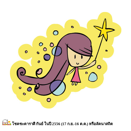
โชคชะตาราศี กันย์ ในปี 2556 (17 ก.ย.-16 ต.ค.) หรือลัคนาสถิต