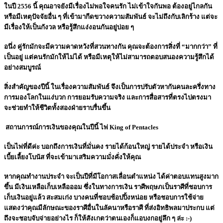
ในปี 2556 นี้ คุณอาจยังมีเรื่องไม่พอใจคนรัก ไม่เข้าใจกันพอ ต้องอยู่ไกลกัน
หรือมีเหตุปัจจัยอื่น ๆ ที่เข้ามากีดขวางความสัมพันธ์ จะไม่ถึงกับเลิกร้าง แต่จะ
มีเรื่องให้เป็นกังวล หรือรู้สึกแง่งอนกันอยู่บ่อย ๆ
อนึ่ง คู่รักมักจะมีความคาดหวังที่สวนทางกัน คุณจะต้องการสิ่งที่ “มากกว่า” ที่
เป็นอยู่ แต่คนรักมักให้ไม่ได้ หรือมีเหตุให้ไม่สามารถตอบสนองความรู้สึกได้
อย่างสมบูรณ์
สิ่งสำคัญของปีนี้ ในเรื่องความสัมพันธ์ จึงเป็นการปรับตัวหากันคนละครึ่งทาง
การมองโลกในแง่บวก การยอมรับความจริง และการสื่อสารที่ตรงไปตรงมา
จะช่วยทำให้ชีวิตทั้งสองฝ่ายราบรื่นขึ้น
สถานการณ์การเงินของคุณในปีนี้ ไพ่ King of Pentacles
เป็นไพ่ที่ดีค่ะ บอกถึงการเงินที่มั่นคง รายได้ก้อนใหญ่ รายได้ประจำ หรือเงิน
เบี้ยเลี้ยงโบนัส ที่จะเข้ามาเสริมความมั่งคั่งให้คุณ
หากคุณทำงานประจำ จะเป็นปีที่มีโอกาสเลื่อนตำแหน่ง ได้ค่าตอบแทนสูงมาก
ขึ้น มีเงินเหลือเก็บเหลือออม ซึ่งในทางการเงิน ราศีพฤษภเป็นราศีที่ชอบการ
เก็บเงินอยู่แล้ว สะสมเก่ง บางคนที่ชอบช้อปปิ้งหน่อย หรือชอบการใช้จ่าย
แสดงว่าคุณมีลักษณะของราศีอื่นในลัคนาหรือราศี ที่ส่งอิทธิพลมาประกบ แต่
ถึงจะชอบจับจ่ายอย่างไร ก็ให้สังเกตว่าตนเองก็แอบงกอยู่ลึก ๆ ล่ะ :-)