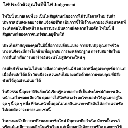
ไพ่ประจำตัวคุณในปีนี้ ไพ่ Judgement
ไพ่ใบนี้ หมายเลขที่ 20 เป็นไพ่สัญลักษณ์ของการได้รับโอกาสใหม่ รับคำ
ประกาศ อันส่งผลอย่างชัดแจ้งต่อชีวิต เป็นการชี้ให้เจ้าชะตามองเห็นอนาคตที่
จะเดินต่อไปข้างหน้า และการประเมินความผิดพลาดในอดีต ไพ่ใบนี้ มี
สัญลักษณ์ของดาวจันทร์ซ่อนอยู่ข้างใต้
ประเด็นสำคัญของคุณในปีนี้คือการเปลี่ยนแปลง การปรับปรุงคุณภาพชีวิต
บางคนจึงจะมีการโยกย้ายที่อยู่อาศัย การลงหลักปักฐาน การรับสมาชิกใหม่
การคืนดี หรือการหย่าร้างอันจะนำไปสู่ทิศทางใหม่ ๆ
กรณีหย่าร้าง จะไม่ได้หมายถึงความทุกข์ แม้ช่วงเวลาหนึ่งคุณจะทุกข์มาก แต่
เมื่อตั้งหลักได้แล้ว วันหนึ่งจะหวนกลับไปมองอดีตด้วยความขอบคุณ ที่มีสิ่ง
ช่วยให้คุณผ่านพ้นมาได้
ในปี 2556 นี้ คุณราศีกันย์จะได้เรียนรู้หลายอย่างที่เป็นประโยชน์กับการเดิน
หน้า แต่ในขณะเดียวกัน คุณอาจได้นึกพิศวงว่า อะไรหนอทำให้คุณมาอยู่ใน
จุด ๆ นี้ จุด ๆ หนึ่ง ที่ก่อนหน้านั้นคุณไม่เคยจินตนาการถึงมันได้อย่างแจ่มชัด
ไม่เคยคิดว่าจะมาลงเอยเช่นนี้
ในบางคนจึงมีการมาถึงของสมาชิกใหม่ มีบุตรมาถือกำเนิด มีการตั้งครรภ์
หรือแม้แต่มีการสูญเสียในครัวเรือน แต่เพื่อบอกถึงสัจธรรมชีวิต และการใช้