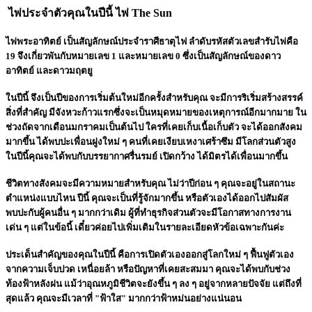
ไพ่ประจำตัวคุณในปีนี้ ไพ่ The Sun
ไพ่พระอาทิตย์ เป็นสัญลักษณ์ประจำราศีธาตุไฟ ลำดับรหัสตัวเลขสำรับไพ่คือ
19 จึงเกี่ยวพันกับหมายเลข 1 และหมายเลข 0 ซึ่งเป็นสัญลักษณ์ของดาว
อาทิตย์ และดาวมฤตยู
ในปีนี้ จึงเป็นปีของการเริ่มต้นใหม่อีกครั้งสำหรับคุณ จะมีการริเริ่มสร้างสรรค์
สิ่งที่สำคัญ มีจังหวะก้าวแรกซึ่งจะเป็นหมุดหมายของเหตุการณ์อีกมากมาย ใน
ช่วงถัดจากเดือนมกราคมเป็นต้นไป ใครที่เคยเก็บเนื้อเก็บตัว จะได้ออกสังคม
มากขึ้น ได้พบปะเพื่อนฝูงใหม่ ๆ คนที่เคยเงียบเหงาเศร้าซึม มีโลกส่วนตัวสูง
ในปีนี้คุณจะได้พบกับบรรยากาศรื่นรมย์ เปิดกว้าง ได้มิตรได้เพื่อนมากขึ้น
ชีวิตทางสังคมจะมีความหมายสำหรับคุณ ไม่ว่าปีก่อน ๆ คุณจะอยู่ในสถานะ
ตำแหน่งแบบไหน ปีนี้ คุณจะเป็นที่รู้จักมากขึ้น หรือตัวเองได้ออกไปสัมผัส
พบปะกับผู้คนอื่น ๆ มากกว่าเดิม ผู้ที่ทำธุรกิจส่วนตัวจะมีโอกาสทางการงาน
เด่น ๆ แต่ในข้อนี้ เดี๋ยวค่อยไปเพิ่มเติมในรายละเอียดหัวข้อเฉพาะกันค่ะ
ประเด็นสำคัญของคุณในปีนี้ คือการเปิดตัวเองออกสู่โลกใหม่ ๆ ฟื้นฟูตัวเอง
จากความเจ็บปวด เหนื่อยล้า หรือปัญหาที่เคยสะสมมา คุณจะได้พบกับช่วง
ท้องฟ้าหลังฝน แม้ว่าอุณหภูมิชีวิตจะยังขึ้น ๆ ลง ๆ อยู่จากหลายปัจจัย แต่ถึงที่
สุดแล้ว คุณจะมีเวลาที่ "ฟ้าใส" มากกว่าฟ้าหม่นอย่างแน่นอน