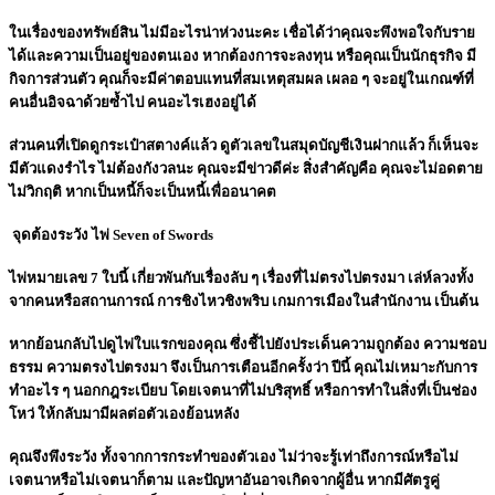
ในเรื่องของทรัพย์สิน ไม่มีอะไรน่าห่วงนะคะ เชื่อได้ว่าคุณจะพึงพอใจกับราย
ได้และความเป็นอยู่ของตนเอง หากต้องการจะลงทุน หรือคุณเป็นนักธุรกิจ มี
กิจการส่วนตัว คุณก็จะมีค่าตอบแทนที่สมเหตุสมผล เผลอ ๆ จะอยู่ในเกณฑ์ที่
คนอื่นอิจฉาด้วยซ้ำไป คนอะไรเฮงอยู่ได้
ส่วนคนที่เปิดดูกระเป๋าสตางค์แล้ว ดูตัวเลขในสมุดบัญชีเงินฝากแล้ว ก็เห็นจะ
มีตัวแดงรำไร ไม่ต้องกังวลนะ คุณจะมีข่าวดีค่ะ สิ่งสำคัญคือ คุณจะไม่อดตาย
ไม่วิกฤติ หากเป็นหนี้ก็จะเป็นหนี้เพื่ออนาคต
จุดต้องระวัง ไพ่ Seven of Swords
ไพ่หมายเลข 7 ใบนี้ เกี่ยวพันกับเรื่องลับ ๆ เรื่องที่ไม่ตรงไปตรงมา เล่ห์ลวงทั้ง
จากคนหรือสถานการณ์ การชิงไหวชิงพริบ เกมการเมืองในสำนักงาน เป็นต้น
หากย้อนกลับไปดูไพ่ใบแรกของคุณ ซึ่งชี้ไปยังประเด็นความถูกต้อง ความชอบ
ธรรม ความตรงไปตรงมา จึงเป็นการเตือนอีกครั้งว่า ปีนี้ คุณไม่เหมาะกับการ
ทำอะไร ๆ นอกกฎระเบียบ โดยเจตนาที่ไม่บริสุทธิ์ หรือการทำในสิ่งที่เป็นช่อง
โหว่ ให้กลับมามีผลต่อตัวเองย้อนหลัง
คุณจึงพึงระวัง ทั้งจากการกระทำของตัวเอง ไม่ว่าจะรู้เท่าถึงการณ์หรือไม่
เจตนาหรือไม่เจตนาก็ตาม และปัญหาอันอาจเกิดจากผู้อื่น หากมีศัตรูคู่