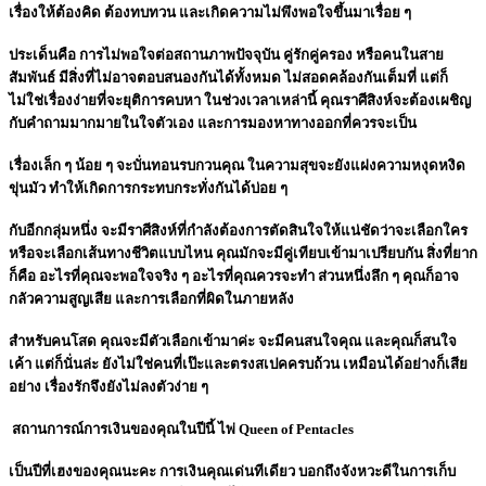
เรื่องให้ต้องคิด ต้องทบทวน และเกิดความไม่พึงพอใจขึ้นมาเรื่อย ๆ
ประเด็นคือ การไม่พอใจต่อสถานภาพปัจจุบัน คู่รักคู่ครอง หรือคนในสาย
สัมพันธ์ มีสิ่งที่ไม่อาจตอบสนองกันได้ทั้งหมด ไม่สอดคล้องกันเต็มที่ แต่ก็
ไม่ใช่เรื่องง่ายที่จะยุติการคบหา ในช่วงเวลาเหล่านี้ คุณราศีสิงห์จะต้องเผชิญ
กับคำถามมากมายในใจตัวเอง และการมองหาทางออกที่ควรจะเป็น
เรื่องเล็ก ๆ น้อย ๆ จะบั่นทอนรบกวนคุณ ในความสุขจะยังแฝงความหงุดหงิด
ขุ่นมัว ทำให้เกิดการกระทบกระทั่งกันได้บ่อย ๆ
กับอีกกลุ่มหนึ่ง จะมีราศีสิงห์ที่กำลังต้องการตัดสินใจให้แน่ชัดว่าจะเลือกใคร
หรือจะเลือกเส้นทางชีวิตแบบไหน คุณมักจะมีคู่เทียบเข้ามาเปรียบกัน สิ่งที่ยาก
ก็คือ อะไรที่คุณจะพอใจจริง ๆ อะไรที่คุณควรจะทำ ส่วนหนึ่งลึก ๆ คุณก็อาจ
กลัวความสูญเสีย และการเลือกที่ผิดในภายหลัง
สำหรับคนโสด คุณจะมีตัวเลือกเข้ามาค่ะ จะมีคนสนใจคุณ และคุณก็สนใจ
เค้า แต่ก็นั่นล่ะ ยังไม่ใช่คนที่เป๊ะและตรงสเปคครบถ้วน เหมือนได้อย่างก็เสีย
อย่าง เรื่องรักจึงยังไม่ลงตัวง่าย ๆ
สถานการณ์การเงินของคุณในปีนี้ ไพ่ Queen of Pentacles
เป็นปีที่เฮงของคุณนะคะ การเงินคุณเด่นทีเดียว บอกถึงจังหวะดีในการเก็บ