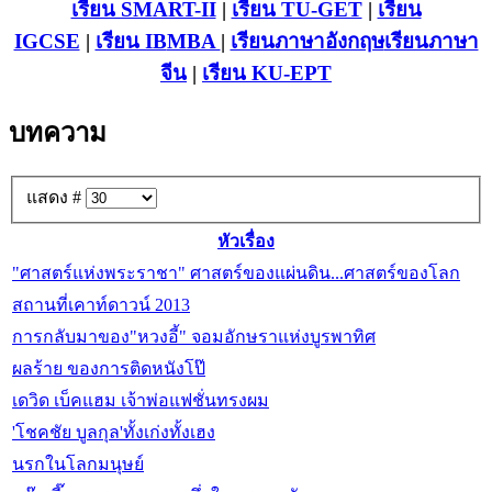
เรียน SMART-II
|
เรียน TU-GET
|
เรียน
IGCSE
|
เรียน IB
MBA
|
เรียนภาษาอังกฤษ
เรียนภาษา
จีน
|
เรียน KU-EPT
บทความ
แสดง #
หัวเรื่อง
"ศาสตร์แห่งพระราชา" ศาสตร์ของแผ่นดิน...ศาสตร์ของโลก
สถานที่เคาท์ดาวน์ 2013
การกลับมาของ"หวงอี้" จอมอักษราแห่งบูรพาทิศ
ผลร้าย ของการติดหนังโป๊
เดวิด เบ็คแฮม เจ้าพ่อแฟชั่นทรงผม
'โชคชัย บูลกุล'ทั้งเก่งทั้งเฮง
นรกในโลกมนุษย์