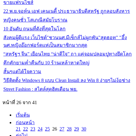
ขายแฟรนไชส์
22 พ.ย.จอห์น เอฟ เคนเนดี้ ประธานาธิบดีสหรัฐ ถูกลอบสังหาร
หญิงคนชั่ว โสเภณีสมัยโบราณ
10 อันดับ ถนนที่ดังที่สุดในโลก
สังคมผู้ดีแรง เว็บไซต์"ชวนนศ.มีเซ็กส์ไม่ผูกพัน"สุดฮอท" "อึ้ง
นศ.หญิงอ๊อกฟอร์ดแห่เป็นสมาชิกมากสุด
“สหรัฐฯ จีน” เยือนไทย “น่าดีใจ” ฤา แค่จอมปลอมปูทางยึดโลก
คึกคักยามค่ำคืนกับ 10 ร้านเหล้าหาดใหญ่
สั้นๆแต่ได้ใจความ
วิธีติดตั้ง Windows 8 แบบ Clean Install ลง Win 8 ง่ายๆไม่ง้อช่าง
Street Fashion : สไตล์สุดฮิตเดือน พย.
หน้าที่ 26 จาก 41
เริ่มต้น
ก่อนหน้า
21
22
23
24
25
26
27
28
29
30
ต่อไป