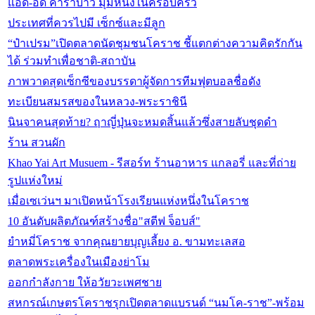
แอ๊ด-อี๊ด คาราบาว มุมหนึ่งในครอบครัว
ประเทศที่ควรไปมี เซ็กซ์และมีลูก
“ป๋าเปรม”เปิดตลาดนัดชุมชนโคราช ชี้แตกต่างความคิดรักกัน
ได้ ร่วมทำเพื่อชาติ-สถาบัน
ภาพวาดสุดเซ็กซีของบรรดาผู้จัดการทีมฟุตบอลชื่อดัง
ทะเบียนสมรสของในหลวง-พระราชินี
นินจาคนสุดท้าย? ฤาญี่ปุ่นจะหมดสิ้นแล้วซึ่งสายลับชุดดำ
ร้าน สวนผัก
Khao Yai Art Musuem - รีสอร์ท ร้านอาหาร แกลอรี่ และที่ถ่าย
รูปแห่งใหม่
เมื่อเซเว่นฯ มาเปิดหน้าโรงเรียนแห่งหนึ่งในโคราช
10 อันดับผลิตภัณฑ์สร้างชื่อ"สตีฟ จ็อบส์"
ยำหมี่โคราช จากคุณยายบุญเลี้ยง อ. ขามทะเลสอ
ตลาดพระเครื่องในเมืองย่าโม
ออกกำลังกาย ให้อวัยวะเพศชาย
สหกรณ์เกษตรโคราชรุกเปิดตลาดแบรนด์ “นมโค-ราช”-พร้อม