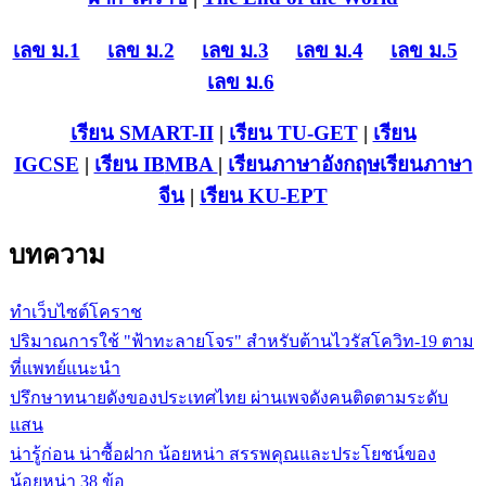
เลข ม.1
เลข ม.2
เลข ม.3
เลข ม.4
เลข ม.5
เลข ม.6
เรียน SMART-II
|
เรียน TU-GET
|
เรียน
IGCSE
|
เรียน IB
MBA
|
เรียนภาษาอังกฤษ
เรียนภาษา
จีน
|
เรียน KU-EPT
บทความ
ทำเว็บไซต์โคราช
ปริมาณการใช้ "ฟ้าทะลายโจร" สำหรับต้านไวรัสโควิท-19 ตาม
ที่แพทย์แนะนำ
ปรึกษาทนายดังของประเทศไทย ผ่านเพจดังคนติดตามระดับ
แสน
น่ารู้ก่อน น่าซื้อฝาก น้อยหน่า สรรพคุณและประโยชน์ของ
น้อยหน่า 38 ข้อ