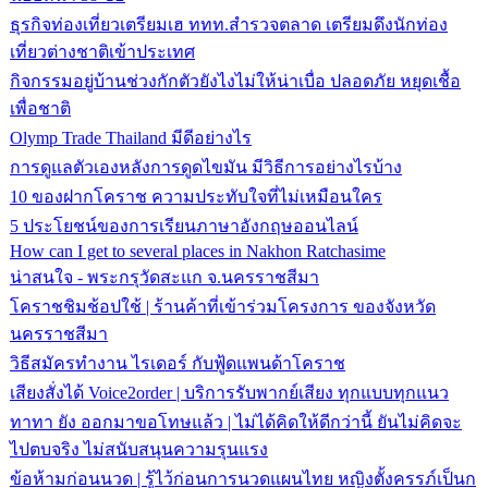
ธุรกิจท่องเที่ยวเตรียมเฮ ททท.สำรวจตลาด เตรียมดึงนักท่อง
เที่ยวต่างชาติเข้าประเทศ
กิจกรรมอยู่บ้านช่วงกักตัวยังไงไม่ให้น่าเบื่อ ปลอดภัย หยุดเชื้อ
เพื่อชาติ
Olymp Trade Thailand มีดีอย่างไร
การดูแลตัวเองหลังการดูดไขมัน มีวิธีการอย่างไรบ้าง
10 ของฝากโคราช ความประทับใจที่ไม่เหมือนใคร
5 ประโยชน์ของการเรียนภาษาอังกฤษออนไลน์
How can I get to several places in Nakhon Ratchasime
น่าสนใจ - พระกรุวัดสะแก จ.นครราชสีมา
โคราชชิมช้อปใช้ | ร้านค้าที่เข้าร่วมโครงการ ของจังหวัด
นครราชสีมา
วิธีสมัครทำงาน ไรเดอร์ กับฟู้ดแพนด้าโคราช
เสียงสั่งได้ Voice2order | บริการรับพากย์เสียง ทุกแบบทุกแนว
ทาทา ยัง ออกมาขอโทษแล้ว | ไม่ได้คิดให้ดีกว่านี้ ยันไม่คิดจะ
ไปตบจริง ไม่สนับสนุนความรุนแรง
ข้อห้ามก่อนนวด | รู้ไว้ก่อนการนวดแผนไทย หญิงตั้งครรภ์เป็นก