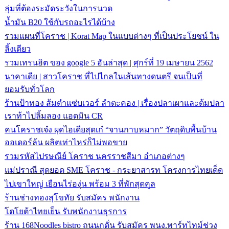
ลุ่มที่ต้องระมัดระวังในการนวด
น้ำมัน B20 ใช้กับรถอะไรได้บ้าง
รวมแผนที่โคราช | Korat Map ในแบบต่างๆ ที่เป็นประโยชน์ ใน
ลิ้งเดียว
รวมเทรนฮิต ของ google 5 อันล่าสุด | ศุกร์ที่ 19 เมษายน 2562
นาคาเดีย | สาวโคราช ที่ไปไกลในเส้นทางดนตรี จนเป็นที่
ยอมรับทั่วโลก
ร้านป้าทอง ส้มตำแซ่บเวอร์ ลำตะคอง | เรื่องปลาเผาและต้มปลา
เราท้าไปลิ้มลอง แอดมิน CR
คนโคราชเจ๋ง ผุดไอเดียสุดเก๋ “จานกาบหมาก” วัตถุดิบพื้นบ้าน
ออเดอร์ล้น ผลิตเท่าไหร่ก็ไม่พอขาย
รวมรหัสไปรษณีย์ โคราช นครราชสีมา อำเภอต่างๆ
แม่ปราณี สุดยอด SME โคราช - กระยาสารท โครงการไทยเด็ด
ไปเขาใหญ่ เยือนไร่องุ่น พร้อม 3 ที่พักสุดคูล
ร้านช่างทองสุโขทัย รับสมัคร พนักงาน
โตโยต้าไทยเย็น รับพนักงานธุรการ
ร้าน 168Noodles bistro ถนนกุดั่น รับสมัคร พนง.พาร์ทไทม์ช่วง