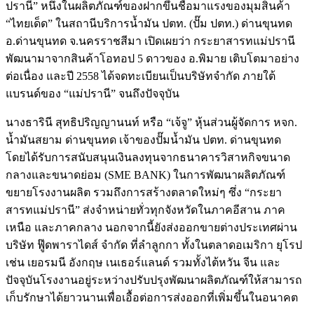
ปรานี” หนึ่งในผลิตภัณฑ์ของฝากขึ้นชื่อมาแรงของมุมสินค้า
“ไทยเด็ด” ในสถานีบริการน้ำมัน ปตท. (ปั๊ม ปตท.) ด่านขุนทด
อ.ด่านขุนทด จ.นครราชสีมา เปิดเผยว่า กระยาสารทแม่ปรานี
พัฒนามาจากสินค้าโอทอป 5 ดาวของ อ.พิมาย เติบโตมาอย่าง
ต่อเนื่อง และปี 2558 ได้จดทะเบียนเป็นบริษัทจำกัด ภายใต้
แบรนด์ของ “แม่ปรานี” จนถึงปัจจุบัน
นางธารินี สุทธิปริญญานนท์ หรือ “เจ้จู” หุ้นส่วนผู้จัดการ หจก.
น้ำมันสยาม ด่านขุนทด เจ้าของปั๊มน้ำมัน ปตท. ด่านขุนทด
โดยได้รับการสนับสนุนเงินลงทุนจากธนาคารวิสาหกิจขนาด
กลางและขนาดย่อม (SME BANK) ในการพัฒนาผลิตภัณฑ์
ขยายโรงงานผลิต รวมถึงการสร้างตลาดใหม่ๆ ซึ่ง “กระยา
สารทแม่ปรานี” ส่งจำหน่ายทั่วทุกจังหวัดในภาคอีสาน ภาค
เหนือ และภาคกลาง นอกจากนี้ยังส่งออกขายต่างประเทศผ่าน
บริษัท ฟู๊ดพาราไดส์ จำกัด ที่ลำลูกกา ทั้งในตลาดอเมริกา ยุโรป
เช่น เยอรมนี อังกฤษ เนเธอร์แลนด์ รวมทั้งไต้หวัน จีน และ
ปัจจุบันโรงงานอยู่ระหว่างปรับปรุงพัฒนาผลิตภัณฑ์ให้สามารถ
เก็บรักษาได้ยาวนานเพื่อเอื้อต่อการส่งออกที่เพิ่มขึ้นในอนาคต