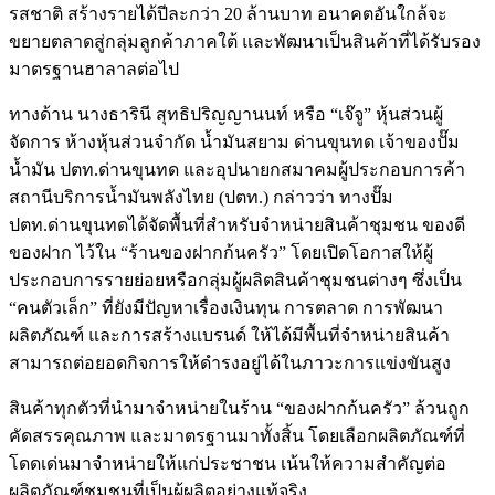
รสชาติ สร้างรายได้ปีละกว่า 20 ล้านบาท อนาคตอันใกล้จะ
ขยายตลาดสู่กลุ่มลูกค้าภาคใต้ และพัฒนาเป็นสินค้าที่ได้รับรอง
มาตรฐานฮาลาลต่อไป
ทางด้าน นางธารินี สุทธิปริญญานนท์ หรือ “เจ๊จู” หุ้นส่วนผู้
จัดการ ห้างหุ้นส่วนจำกัด น้ำมันสยาม ด่านขุนทด เจ้าของปั๊ม
น้ำมัน ปตท.ด่านขุนทด และอุปนายกสมาคมผู้ประกอบการค้า
สถานีบริการน้ำมันพลังไทย (ปตท.) กล่าวว่า ทางปั๊ม
ปตท.ด่านขุนทดได้จัดพื้นที่สำหรับจำหน่ายสินค้าชุมชน ของดี
ของฝาก ไว้ใน “ร้านของฝากก้นครัว” โดยเปิดโอกาสให้ผู้
ประกอบการรายย่อยหรือกลุ่มผู้ผลิตสินค้าชุมชนต่างๆ ซึ่งเป็น
“คนตัวเล็ก” ที่ยังมีปัญหาเรื่องเงินทุน การตลาด การพัฒนา
ผลิตภัณฑ์ และการสร้างแบรนด์ ให้ได้มีพื้นที่จำหน่ายสินค้า
สามารถต่อยอดกิจการให้ดำรงอยู่ได้ในภาวะการแข่งขันสูง
สินค้าทุกตัวที่นำมาจำหน่ายในร้าน “ของฝากก้นครัว” ล้วนถูก
คัดสรรคุณภาพ และมาตรฐานมาทั้งสิ้น โดยเลือกผลิตภัณฑ์ที่
โดดเด่นมาจำหน่ายให้แก่ประชาชน เน้นให้ความสำคัญต่อ
ผลิตภัณฑ์ชุมชนที่เป็นผู้ผลิตอย่างแท้จริง