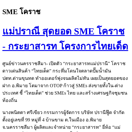
SME โคราช
แม่ปราณี สุดยอด SME โคราช
- กระยาสารท โครงการไทยเด็ด
ศูนย์ข่าวนครราชสีมา- เปิดตัว “กระยาสารทแม่ปรานี” โคราช
ดาวเด่นสินค้า “ไทยเด็ด” กระหึ่มโดนใจตลาดปั๊มน้ำมัน
ปตท.ด่านขุนทด ทำออเดอร์พุ่งจนผลิตไม่ทัน เผยเป็นสุดยอดของ
ฝาก อ.พิมาย โตมาจาก OTOP ก้าวสู่ SMEs ส่งขายทั้งใน-ต่าง
ประเทศ ชี้ “ไทยเด็ด” ช่วย SMEs ไทย และสร้างเศรษฐกิจชุมชน
ท้องถิ่น
นางพนิตตา ศรีเขียว กรรมการผู้จัดการ บริษัท ปรานีฟู๊ด จำกัด
ตั้งอยู่เลขที่ 99 หมู่ที่ 4 บ้านขาม ต.ในเมือง อ.พิมาย
จ.นครราชสีมา ผู้ผลิตและจำหน่าย “กระยาสารท” ยี่ห้อ “แม่