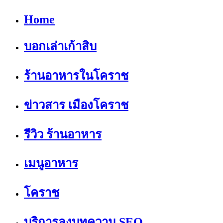
Home
บอกเล่าเก้าสิบ
ร้านอาหารในโคราช
ข่าวสาร เมืองโคราช
รีวิว ร้านอาหาร
เมนูอาหาร
โคราช
บริการลงบทความ SEO