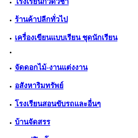
โรงเรียนกวดวิชา
ร้านค้าปลีกทั่วไป
เครื่องเขียนแบบเรียน ชุดนักเรียน
จัดดอกไม้-งานแต่งงาน
อสังหาริมทรัพย์
โรงเรียนสอนขับรถและอื่นๆ
บ้านจัดสรร