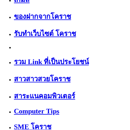
ของฝากจากโคราช
รับทำเว็บไซต์ โคราช
รวม Link ที่เป็นประโยชน์
สาวสาวสวยโคราช
สาระแนคอมพิวเตอร์
Computer Tips
SME โคราช