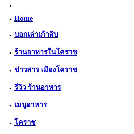
Home
บอกเล่าเก้าสิบ
ร้านอาหารในโคราช
ข่าวสาร เมืองโคราช
รีวิว ร้านอาหาร
เมนูอาหาร
โคราช