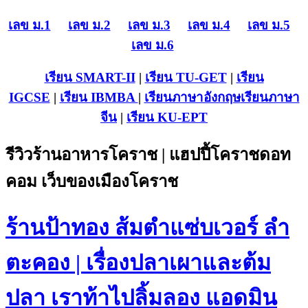
เลข ม.1
เลข ม.2
เลข ม.3
เลข ม.4
เลข ม.5
เลข ม.6
เรียน SMART-II
|
เรียน TU-GET
|
เรียน
IGCSE
|
เรียน IB
MBA
|
เรียนภาษาอังกฤษ
เรียนภาษา
จีน
|
เรียน KU-EPT
รีวิวร้านอาหารโคราช | แฮปปี้โคราชดอท
คอม เว็บของเมืองโคราช
ร้านป้าทอง ส้มตำแซ่บเวอร์ ลำ
ตะคอง | เรื่องปลาเผาและต้ม
ปลา เราท้าไปลิ้มลอง แอดมิน