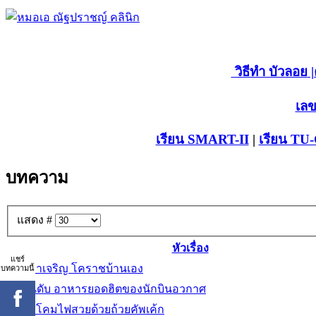
วิธีทำ บัวลอย
|
เลข
เรียน SMART-II
|
เรียน TU
บทความ
แสดง #
หัวเรื่อง
แชร์
บทความนี้
ครัวภาเจริญ โคราชบ้านเอง
10 อันดับ อาหารยอดฮิตของนักบินอวกาศ
D.I.Y โคมไฟสวยด้วยถ้วยคัพเค้ก