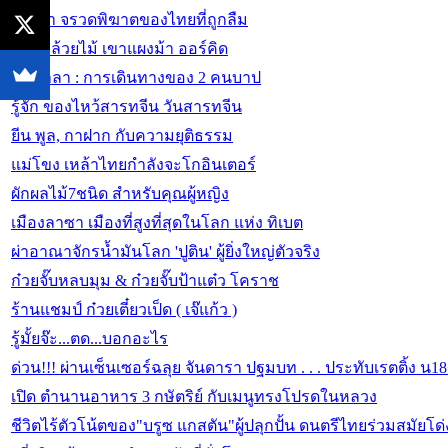
เห่าฟ้า จรวดพิฆาตของไทยที่ถูกลืม
สวนกล้วยไม้ เขาแผงม้า ออร์คิด
ชัมบาลา : การเดินทางของ 2 คนบาป
รู้จัก ของไหว้สารทจีน วันสารทจีน
ยีน พูล, กาฝาก กับความยุติธรรม
แม่โขง เหล้าไทยกำลังจะโกอินเตอร์
ผักผลไม้7ชนิด สำหรับคุณผู้หญิง
เมืองลาซา เมืองที่สูงที่สุดในโลก แห่ง ทิเบต
ผ่าอาณาจักรน้ำมันโลก 'ปูติน' ผู้ยิ่งใหญ่ตัวจริง
ก๋วยจั๊บหลบมุม & ก๋วยจั๊บป้าแต๋ว โคราช
ร้านแชมป์ ก๋วยเตี๋ยวเป็ด ( เจ๊แก้ว )
รู้มั้ยจ๊ะ...ตด...บอกอะไร
ด่วน!!! ผ่านเซ็นเซอร์ฉลุย จันดารา ปฐมบท . . . ประทับเรตติ้ง น1
เปิด ตำนานอาหาร 3 กษัตริย์ กับเมนูทรงโปรดในหลวง
ชีวิตไร้ตัวโน้ตของ"บรูซ แกสตัน"ผู้ปลุกปั้น ดนตรีไทยร่วมสมัยโด