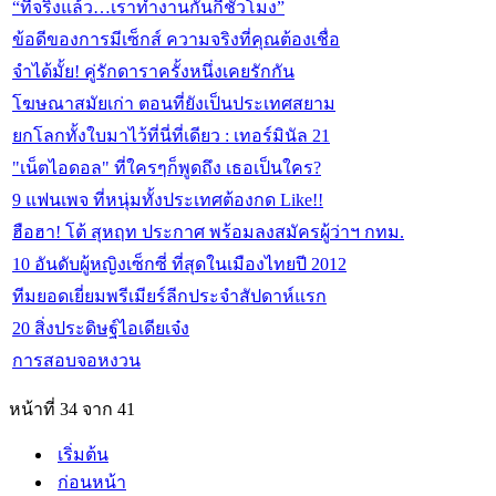
“ที่จริงแล้ว…เราทำงานกันกี่ชั่วโมง”
ข้อดีของการมีเซ็กส์ ความจริงที่คุณต้องเชื่อ
จำได้มั้ย! คู่รักดาราครั้งหนึ่งเคยรักกัน
โฆษณาสมัยเก่า ตอนที่ยังเป็นประเทศสยาม
ยกโลกทั้งใบมาไว้ที่นี่ที่เดียว : เทอร์มินัล 21
"เน็ตไอดอล" ที่ใครๆก็พูดถึง เธอเป็นใคร?
9 แฟนเพจ ที่หนุ่มทั้งประเทศต้องกด Like!!
ฮือฮา! โต้ สุหฤท ประกาศ พร้อมลงสมัครผู้ว่าฯ กทม.
10 อันดับผู้หญิงเซ็กซี่ ที่สุดในเมืองไทยปี 2012
ทีมยอดเยี่ยมพรีเมียร์ลีกประจำสัปดาห์แรก
20 สิ่งประดิษฐ์ไอเดียเจ๋ง
การสอบจอหงวน
หน้าที่ 34 จาก 41
เริ่มต้น
ก่อนหน้า