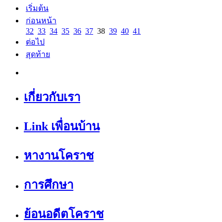
เริ่มต้น
ก่อนหน้า
32
33
34
35
36
37
38
39
40
41
ต่อไป
สุดท้าย
เกี่ยวกับเรา
Link เพื่อนบ้าน
หางานโคราช
การศึกษา
ย้อนอดีตโคราช