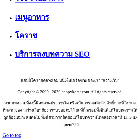
เมนูอาหาร
โคราช
บริการลงบทความ SEO
แฮปปี้โคราชดอทคอม หนึ่งในเครือข่ายของเรา "สว่างเว็บ"
Copyright © 2009 - 2020 happykorat.com. All rights reserved.
หากบทความที่ลงนี้ผิดพลาดประการใด หรือเป็นการละเมิดลิขสิทธิ์จากที่ใด ทาง
ทีมงานของ "สว่างเว็บ" ต้องกราบขออภัยไว้ ณ ที่นี้ พร้อมทั้งยินดีแก้ไขบทความให้
ถูกต้องเหมาะสมต่อไป ทั้งนี้สามารถติดต่อแก้ไขบทความได้ตลอดเวลาที่ Line ID
: prem726
Go to top