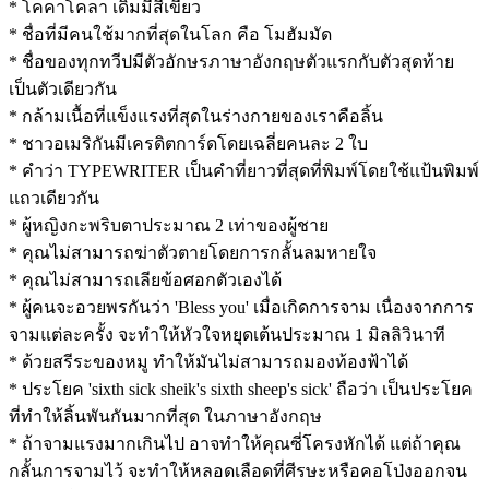
* โคคาโคลา เดิมมีสีเขียว
* ชื่อที่มีคนใช้มากที่สุดในโลก คือ โมฮัมมัด
* ชื่อของทุกทวีปมีตัวอักษรภาษาอังกฤษตัวแรกกับตัวสุดท้าย
เป็นตัวเดียวกัน
* กล้ามเนื้อที่แข็งแรงที่สุดในร่างกายของเราคือลิ้น
* ชาวอเมริกันมีเครดิตการ์ดโดยเฉลี่ยคนละ 2 ใบ
* คำว่า TYPEWRITER เป็นคำที่ยาวที่สุดที่พิมพ์โดยใช้แป้นพิมพ์
แถวเดียวกัน
* ผู้หญิงกะพริบตาประมาณ 2 เท่าของผู้ชาย
* คุณไม่สามารถฆ่าตัวตายโดยการกลั้นลมหายใจ
* คุณไม่สามารถเลียข้อศอกตัวเองได้
* ผู้คนจะอวยพรกันว่า 'Bless you' เมื่อเกิดการจาม เนื่องจากการ
จามแต่ละครั้ง จะทำให้หัวใจหยุดเต้นประมาณ 1 มิลลิวินาที
* ด้วยสรีระของหมู ทำให้มันไม่สามารถมองท้องฟ้าได้
* ประโยค 'sixth sick sheik's sixth sheep's sick' ถือว่า เป็นประโยค
ที่ทำให้ลิ้นพันกันมากที่สุด ในภาษาอังกฤษ
* ถ้าจามแรงมากเกินไป อาจทำให้คุณซี่โครงหักได้ แต่ถ้าคุณ
กลั้นการจามไว้ จะทำให้หลอดเลือดที่ศีรษะหรือคอโป่งออกจน