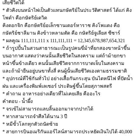
เสียชีวิตได้
* ตัวคิงบนหน้าไพ่เป็นตัวแทนกษัตริย์ในประวัติศาสตร์ ได้แก่ คิง
โพดำ คือกษัตริย์เดวิด
คิงดอกจิก คือกษัตริย์อเล็กซานเดอร์หาราช คิงโพแดง คือ
กษัตริย์ชาลีมาน คิงข้าวหลามตัด คือ กษัตริย์จูเลียส ซีซาร์
* ผลคูณ 111,111,111 x 111,111,111 = 12,345,678,987,654,321
* ถ้ารูปปั้นในสวนสาธารณะเป็นรูปคนขี่ม้าที่ยกสองขาหน้าขึ้น
บนอากาศ แสดงว่าคนนั้นเสียชีวิตในสงคราม แต่ถ้าม้ายกขา
หน้าขึ้นข้างเดียว คนนั้นเสียชีวิตจากการบาดเจ็บในสงคราม
และถ้าม้ายืนอยู่บนขาทั้งสี่ คนผู้นั้นเสียชีวิตเองตามธรรมชาติ
* อุปกรณ์ที่ใช้กันทั่วไป อย่างเสื้อกันกระสุน บันไดหนีไฟ ที่ปัดน้ำ
ฝน และเครื่องพิมพ์เลเซอร์ ประดิษฐ์ขึ้นโดยสุภาพสตรี
* คำถาม อาหารอย่างเดียวที่ไม่เคยเสีย คืออะไร
คำตอบ - น้ำผึ้ง
* จรเข้ไม่สามารถแลบลิ้นออกมาจากปากได้
* ทากสามารถจำศีลได้นาน 3 ปี
* หมีขั้วโลกทุกตัวถนัดซ้าย
* สายการบินอเมริกันแอร์ไลน์สามารถประหยัดเงินไปได้ 40,000