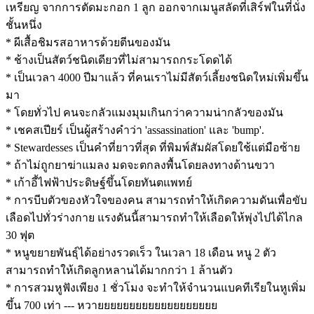
เหรียญ จากการตัดมะกอก 1 ลูก ออกจากเมนูสลัดที่เสิร์ฟในที่นั่ง
ชั้นหนึ่ง
* ผีเสื้อชิมรสอาหารด้วยตีนของมัน
* ช้างเป็นสัตว์ชนิดเดียวที่ไม่สามารถกระโดดได้
* เป็นเวลา 4000 ปีมาแล้ว ที่คนเราไม่มีสัตว์เลี้ยงชนิดใหม่เพิ่มขึ้น
มา
* โดยทั่วไป คนจะกลัวแมงมุมเกินกว่าความน่ากลัวของมัน
* เชคสเปียร์ เป็นผู้สร้างคำว่า 'assassination' และ 'bump'.
* Stewardesses เป็นคำที่ยาวที่สุด ที่พิมพ์สัมผัสโดยใช้แต่มือซ้าย
* ถ้าไม่ถูกยาฆ่าแมลง มดจะตกลงพื้นโดยลงทางด้านขวา
* เก้าอี้ไฟฟ้าประดิษฐ์ขึ้นโดยทันตแพทย์
* การบีบตัวของหัวใจของคน สามารถทำให้เกิดความดันเพื่อขับ
เลือดไปทั่วร่างกาย แรงดันนี้สามารถทำให้เลือดให้พุ่งไปได้ไกล
30 ฟุต
* หนูขยายพันธุ์ได้อย่างรวดเร็ว ในเวลา 18 เดือน หนู 2 ตัว
สามารถทำให้เกิดลูกหลานได้มากกว่า 1 ล้านตัว
* การสวมหูฟังเพียง 1 ชั่วโมง จะทำให้จำนวนแบคทีเรียในหูเพิ่ม
ขึ้น 700 เท่า --- หวายยยยยยยยยยยยยยยยยยย