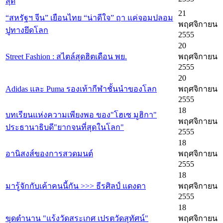
สุด
21
“สหรัฐฯ จีน” เยือนไทย “น่าดีใจ” ฤา แค่จอมปลอม
พฤศจิกายน
ปูทางยึดโลก
2555
20
Street Fashion : สไตล์สุดฮิตเดือน พย.
พฤศจิกายน
2555
20
Adidas และ Puma รองเท้ากีฬาชั้นนำของโลก
พฤศจิกายน
2555
18
บทเรียนแห่งความเพียงพอ ของ"โฮเซ มูฮิกา"
พฤศจิกายน
ประธานาธิบดี"ยากจนที่สุดในโลก"
2555
18
อานิสงส์ของการสวดมนต์
พฤศจิกายน
2555
18
มารู้จักกับเค้าคนนี้กัน >>> ธีรศิลป์ แดงดา
พฤศจิกายน
2555
18
ขุดตำนาน "แร้งวัดสระเกศ เปรตวัดสุทัศน์"
พฤศจิกายน