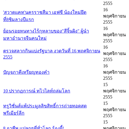
2555
16
'สวาดแคท'นครราชสีมา เอฟซี น้องใหม่ยึด
พฤศจิกายน
ที่8ชิมลางปีแรก
2555
16
ย้อนรอยหนทางไร้กุหลาบของ"สีจิ้นผิง" ผู้นำ
พฤศจิกายน
มหาอำนาจจีนคนใหม่
2555
16
ตรวจสลากกินแบ่งรัฐบาล งวดวันที่ 16 พฤศจิกายน
พฤศจิกายน
2555
2555
16
ปัญจภาคีเหรียญทองคำ
พฤศจิกายน
2555
15
10 ปรากฏการณ์ ทไวไลท์ถล่มโลก
พฤศจิกายน
2555
15
ทรูวิชั่นส์แพ้ประมูลลิขสิทธิ์การถ่ายทอดสด
พฤศจิกายน
พรีเมียร์ลีก
2555
15
8 อาชีพ แปลกๆที่ทั่วโลก ร้องยี้!
พฤศจิกายน