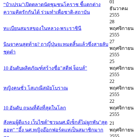
01
“ป๋าเปรม”เปิดตลาดนัดชุมชนโคราช ชี้แตกต่าง
ธันวาคม
ความคิดรักกันได้ ร่วมทำเพื่อชาติ-สถาบัน
2555
28
ทะเบียนสมรสของในหลวง-พระราชินี
พฤศจิกายน
2555
27
นินจาคนสุดท้าย? ฤาญี่ปุ่นจะหมดสิ้นแล้วซึ่งสายลับ
พฤศจิกายน
ชุดดำ
2555
25
10 อันดับผลิตภัณฑ์สร้างชื่อ"สตีฟ จ็อบส์"
พฤศจิกายน
2555
22
หญิงคนชั่ว โสเภณีสมัยโบราณ
พฤศจิกายน
2555
22
10 อันดับ ถนนที่ดังที่สุดในโลก
พฤศจิกายน
2555
สังคมผู้ดีแรง เว็บไซต์"ชวนนศ.มีเซ็กส์ไม่ผูกพัน"สุด
21
ฮอท" "อึ้ง นศ.หญิงอ๊อกฟอร์ดแห่เป็นสมาชิกมาก
พฤศจิกายน
2555