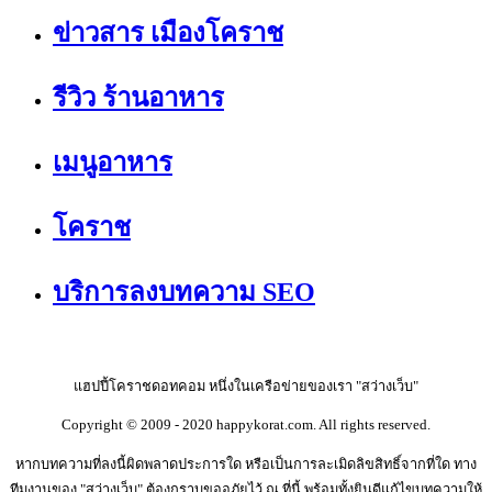
ข่าวสาร เมืองโคราช
รีวิว ร้านอาหาร
เมนูอาหาร
โคราช
บริการลงบทความ SEO
แฮปปี้โคราชดอทคอม หนึ่งในเครือข่ายของเรา "สว่างเว็บ"
Copyright © 2009 - 2020 happykorat.com. All rights reserved.
หากบทความที่ลงนี้ผิดพลาดประการใด หรือเป็นการละเมิดลิขสิทธิ์จากที่ใด ทาง
ทีมงานของ "สว่างเว็บ" ต้องกราบขออภัยไว้ ณ ที่นี้ พร้อมทั้งยินดีแก้ไขบทความให้