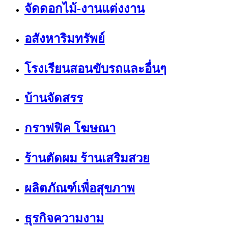
จัดดอกไม้-งานแต่งงาน
อสังหาริมทรัพย์
โรงเรียนสอนขับรถและอื่นๆ
บ้านจัดสรร
กราฟฟิค โฆษณา
ร้านตัดผม ร้านเสริมสวย
ผลิตภัณฑ์เพื่อสุขภาพ
ธุรกิจความงาม