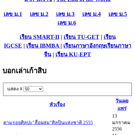
เลข ม.1
เลข ม.2
เลข ม.3
เลข ม.4
เลข ม.5
เลข ม.6
เรียน SMART-II
|
เรียน TU-GET
|
เรียน
IGCSE
|
เรียน IB
MBA
|
เรียนภาษาอังกฤษ
เรียนภาษา
จีน
|
เรียน KU-EPT
บอกเล่าเก้าสิบ
แสดง #
วันเผย
หัวเรื่อง
แพร่
13
ตามรอยศิลปะ"สื่อผสม"ศิลปินแห่งชาติ 2555
มกราคม
2556