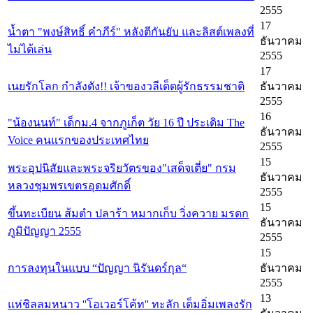
2555
17
น้ำตา "พงษ์สิทธิ์ คำภีร์" หลังตีกันยับ และลิสต์เพลงที่
ธันวาคม
ไม่ได้เล่น
2555
17
เนยรักโลก กำลังดัง!! เจ้าของวลีเด็ดผู้รักธรรมชาติ
ธันวาคม
2555
16
"น้องนนท์" เด็กม.4 จากภูเก็ต วัย 16 ปี ประเดิม The
ธันวาคม
Voice คนแรกของประเทศไทย
2555
15
พระอุปนิสัยและพระจริยวัตรของ"เสด็จเตี่ย" กรม
ธันวาคม
หลวงชุมพรเขตรอุดมศักดิ์
2555
15
ขึ้นทะเบียน ส้มตำ ปลาร้า หมากเก็บ วิ่งควาย มรดก
ธันวาคม
ภูมิปัญญา 2555
2555
15
การลงทุนในแบบ “ปัญญา นิรันดร์กุล“
ธันวาคม
2555
13
แห่ชิลลมหนาว ''โอเวอร์โค้ท'' ทะลัก เต็มอิ่มเพลงรัก