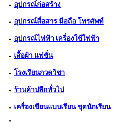
อุปกรณ์ก่อสร้าง
อุปกรณ์สื่อสาร มือถือ โทรศัพท์
อุปกรณ์ไฟฟ้า เครื่องใช้ไฟฟ้า
เสื้อผ้า แฟชั่น
โรงเรียนกวดวิชา
ร้านค้าปลีกทั่วไป
เครื่องเขียนแบบเรียน ชุดนักเรียน