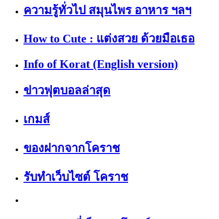
ความรู้ทั่วไป สมุนไพร อาหาร ฯลฯ
How to Cute : แต่งสวย ด้วยมือเธอ
Info of Korat (English version)
ข่าวฟุตบอลล่าสุด
เกมส์
ของฝากจากโคราช
รับทำเว็บไซต์ โคราช