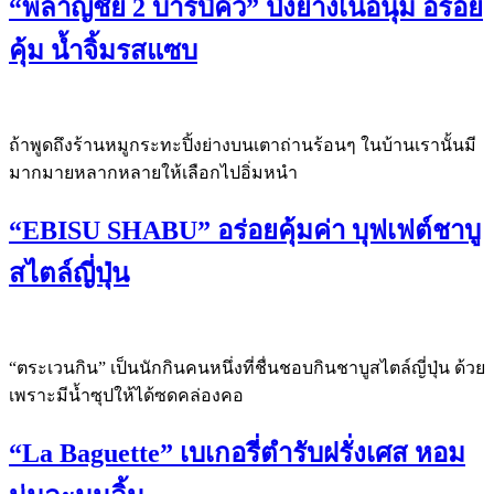
“พลาญชัย 2 บาร์บีคิว” ปิ้งย่างเนื้อนุ่ม อร่อย
คุ้ม น้ำจิ้มรสแซบ
ถ้าพูดถึงร้านหมูกระทะปิ้งย่างบนเตาถ่านร้อนๆ ในบ้านเรานั้นมี
มากมายหลากหลายให้เลือกไปอิ่มหนำ
“EBISU SHABU” อร่อยคุ้มค่า บุฟเฟต์ชาบู
สไตล์ญี่ปุ่น
“ตระเวนกิน” เป็นนักกินคนหนึ่งที่ชื่นชอบกินชาบูสไตล์ญี่ปุ่น ด้วย
เพราะมีน้ำซุปให้ได้ซดคล่องคอ
“La Baguette” เบเกอรี่ตำรับฝรั่งเศส หอม