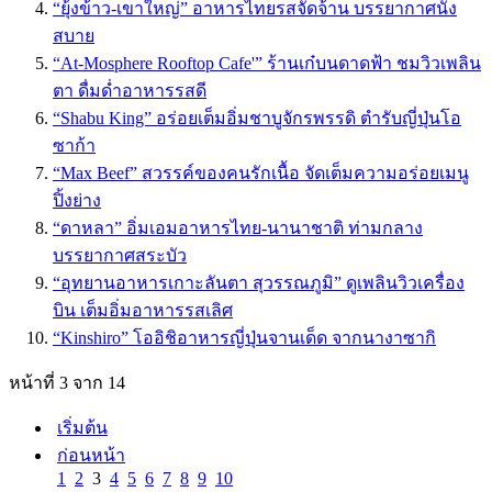
“ยุ้งข้าว-เขาใหญ่” อาหารไทยรสจัดจ้าน บรรยากาศนั่ง
สบาย
“At-Mosphere Rooftop Cafe'” ร้านเก๋บนดาดฟ้า ชมวิวเพลิน
ตา ดื่มด่ำอาหารรสดี
“Shabu King” อร่อยเต็มอิ่มชาบูจักรพรรดิ ตำรับญี่ปุ่นโอ
ซาก้า
“Max Beef” สวรรค์ของคนรักเนื้อ จัดเต็มความอร่อยเมนู
ปิ้งย่าง
“ดาหลา” อิ่มเอมอาหารไทย-นานาชาติ ท่ามกลาง
บรรยากาศสระบัว
“อุทยานอาหารเกาะลันตา สุวรรณภูมิ” ดูเพลินวิวเครื่อง
บิน เต็มอิ่มอาหารรสเลิศ
“Kinshiro” โออิชิอาหารญี่ปุ่นจานเด็ด จากนางาซากิ
หน้าที่ 3 จาก 14
เริ่มต้น
ก่อนหน้า
1
2
3
4
5
6
7
8
9
10