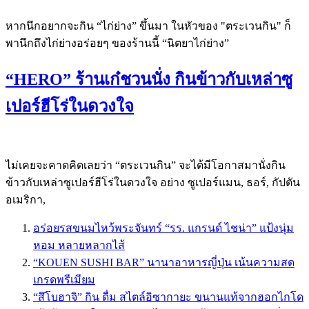
หากนึกอยากจะกิน “ไก่ย่าง” ขึ้นมา ในหัวของ "ตระเวนกิน" ก็
พานึกถึงไก่ย่างอร่อยๆ ของร้านนี้ “นิตยาไก่ย่าง”
“HERO” ร้านเก๋ชวนนั่ง กินข้าวกับเหล่าซู
เปอร์ฮีโร่ในดวงใจ
ไม่เคยจะคาดคิดเลยว่า “ตระเวนกิน” จะได้มีโอกาสมานั่งกิน
ข้าวกับเหล่าซูเปอร์ฮีโร่ในดวงใจ อย่าง ซูเปอร์แมน, ธอร์, กัปตัน
อเมริกา,
อร่อยรสขนมไหว้พระจันทร์ “รร. แกรนด์ ไชน่า” แป้งนุ่ม
หอม หลายหลากไส้
“KOUEN SUSHI BAR” นานาอาหารญี่ปุ่น เน้นความสด
เกรดพรีเมียม
“สึโบฮาจิ” กิน ดื่ม สไตล์อิซากายะ ขนานแท้จากฮอกไกโด