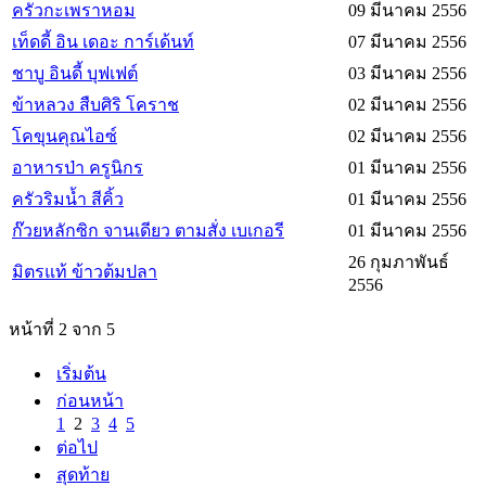
ครัวกะเพราหอม
09 มีนาคม 2556
เท็ดดี้ อิน เดอะ การ์เด้นท์
07 มีนาคม 2556
ชาบู อินดี้ บุฟเฟต์
03 มีนาคม 2556
ข้าหลวง สืบศิริ โคราช
02 มีนาคม 2556
โคขุนคุณไอซ์
02 มีนาคม 2556
อาหารป่า ครูนิกร
01 มีนาคม 2556
ครัวริมน้ำ สีคิ้ว
01 มีนาคม 2556
ก๊วยหลักซิก จานเดียว ตามสั่ง เบเกอรี
01 มีนาคม 2556
26 กุมภาพันธ์
มิตรแท้ ข้าวต้มปลา
2556
หน้าที่ 2 จาก 5
เริ่มต้น
ก่อนหน้า
1
2
3
4
5
ต่อไป
สุดท้าย