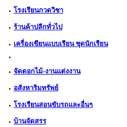
โรงเรียนกวดวิชา
ร้านค้าปลีกทั่วไป
เครื่องเขียนแบบเรียน ชุดนักเรียน
จัดดอกไม้-งานแต่งงาน
อสังหาริมทรัพย์
โรงเรียนสอนขับรถและอื่นๆ
บ้านจัดสรร