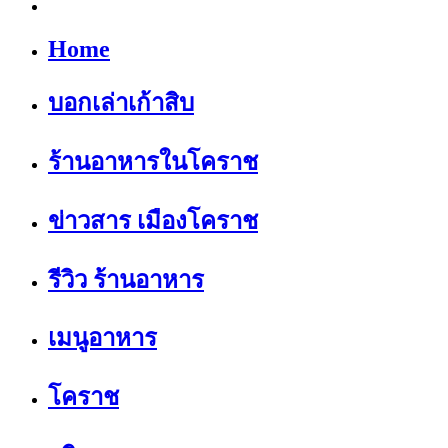
Home
บอกเล่าเก้าสิบ
ร้านอาหารในโคราช
ข่าวสาร เมืองโคราช
รีวิว ร้านอาหาร
เมนูอาหาร
โคราช