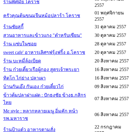
ร้านพิศมัย โคราช
2557
01 พฤศจิกายน
ครัวคุณต้นขนมจีนหม้อปลาร้า โคราช
2557
ร้านชัยสุกี้
31 ตุลาคม 2557
สวนอาหารและข้าวแกง "ตำหรับเซียน"
30 ตุลาคม 2557
ร้าน แซ่บในซอย
28 ตุลาคม 2557
sweet cafe' อาหารเลิศๆฟรุ้งฟริ้ง อ.โคราช
20 ตุลาคม 2557
ร้าน บะหมี่ล้อเบียด
20 สิงหาคม 2557
ร้าน ก๋วยเตี๋ยวเรือผู้กอง สูตรเจ้าพระยา
16 สิงหาคม 2557
ทิดโก ไก่ย่าง ปลาเผา
16 สิงหาคม 2557
บ้านกันเอ๊ง กันเอง ก๋วยเตี๋ยวไก่
09 สิงหาคม 2557
ข้าวต้มปลาฝาแฝด : ปักธงชัย ข้างธ.กสิกร
07 สิงหาคม 2557
ไทย
Me style : หลากหลายเมนู อิ่มคัก หน้า
06 สิงหาคม 2557
รพ.มหาราช
22 กรกฎาคม
ร้านป้าแต๋ว อาหารตามสั่ง