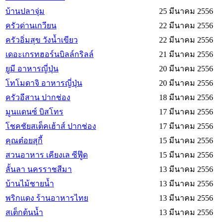
บ้านปลาจุ่ม
25 มีนาคม 2556
ครัวด่านเกวียน
22 มีนาคม 2556
ครัวอิ่มสุข วังน้ำเขียว
22 มีนาคม 2556
เดอะเกรทฮอร์นบิลล์กริลล์
21 มีนาคม 2556
ยูมี อาหารญี่ปุ่น
20 มีนาคม 2556
โทโมดาจิ อาหารญี่ปุ่น
20 มีนาคม 2556
ครัวอีสาน ปากช่อง
18 มีนาคม 2556
มูนแดนซ์ บิสโทร
17 มีนาคม 2556
โชคชัยสเต็คเฮ้าส์ ปากช่อง
17 มีนาคม 2556
คุณต๋อยสุกี้
15 มีนาคม 2556
สวนอาหาร เคียงเล ซีฟู๊ด
15 มีนาคม 2556
ลั้นลา นครราชสีมา
13 มีนาคม 2556
บ้านไม้ชายน้ำ
13 มีนาคม 2556
พริกแดง ร้านอาหารไทย
13 มีนาคม 2556
สเต็กต้นน้ำ
13 มีนาคม 2556