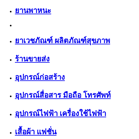
ยานพาหนะ
ยาเวชภัณฑ์ ผลิตภัณฑ์สุขภาพ
ร้านขายส่ง
อุปกรณ์ก่อสร้าง
อุปกรณ์สื่อสาร มือถือ โทรศัพท์
อุปกรณ์ไฟฟ้า เครื่องใช้ไฟฟ้า
เสื้อผ้า แฟชั่น