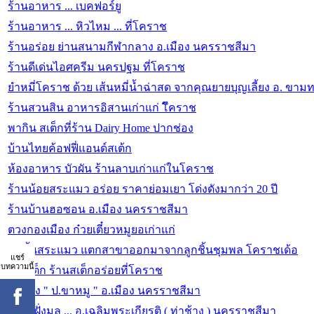
ร้านอาหาร ... เบคฟอร์ยู
ร้านอาหาร ... หิวไหม ... ที่โคราช
ร้านอร่อย ย่านสนามกีฬากลาง อ.เมือง นครราชสีมา
ร้านดีเด่นไอศครีม นครปฐม ที่โคราช
ยำหมี่โคราช ด้วย เส้นหมี่น้ำฉ่าสด จากคุณยายบุญเลี้ยง อ. ขา
ร้านสวนสิน อาหารอิสานเก่าแก่ โึคราช
พากิน สเต็กที่ร้าน Dairy Home ปากช่อง
บ้านไทยค้อฟฟี่แอนด์สเต้ก
ห้องอาหาร บัวผัน ร้านลาบเก่าแก่ในโคราช
ร้านน้อยสระแมว อร่อย ราคาย่อมเยา โด่งดังมากว่า 20 ปี
ร้านบ้านฮอซอน อ.เมือง นครราชสีมา
ตวงกองเมือง ก๋วยเตี๋ยวหมูยอเก่าแก่
ลูกชิ้นสระแมว แตกสาขาออกมาจากลูกชิ้นชุมพล โคราชเด้อ
แชร์
บทความนี้
บลูสเต็ก ร้านสเต็กอร่อยที่โคราช
ร้านดัง " ป.ขาหมู " อ.เมือง นครราชสีมา
สมใจฝั่งมูล ... อ.เฉลิมพระเกียรติ ( ท่าช้าง ) นครราชสีมา