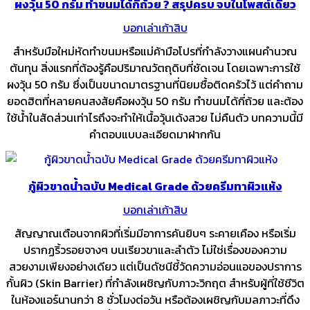
ผงวุ้น 50 กรัม ทำขนมได้กี่ถ้วย ? สรุปครบ จบในโพสต์เดียว
บอกเล่าเก้าสิบ
สำหรับมือใหม่หัดทำขนมหรือแม่ค้ามือโปรที่กำลังวางแผนคำนวณ
ต้นทุน สิ่งแรกที่ต้องรู้คือปริมาณวัตถุดิบที่ชัดเจน โดยเฉพาะการใช้
ผงวุ้น 50 กรัม ซึ่งเป็นขนาดมาตรฐานที่นิยมซื้อติดครัวไว้ แต่คำถาม
ยอดฮิตที่หลายคนสงสัยคือผงวุ้น 50 กรัม ทำขนมได้กี่ถ้วย และต้อง
ใช้น้ำในสัดส่วนเท่าไรถึงจะทำให้เนื้อวุ้นเด้งสวย ไม่คืนตัว บทความนี้มี
คำตอบแบบละเอียดมาฝากกัน
กู้ผิวขาดน้ำฉบับ Medical Grade ด้วยครีมทาผิวแห้ง
บอกเล่าเก้าสิบ
สัญญาณเตือนจากผิวที่เริ่มมีอาการคันยิบๆ ระคายเคือง หรือเริ่ม
ปรากฏริ้วรอยจางๆ บนเรียวขาและลำตัว ไม่ใช่เรื่องของความ
สวยงามเพียงอย่างเดียว แต่เป็นดัชนีชี้วัดความอ่อนแอของปราการ
กั้นผิว (Skin Barrier) ที่กำลังเผชิญกับภาวะวิกฤต สำหรับผู้ที่ใช้ชีวิต
ในห้องแอร์นานกว่า 8 ชั่วโมงต่อวัน หรือต้องเผชิญกับมลภาวะที่ดึง