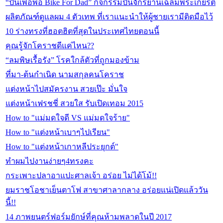
“ปั่นเพื่อพ่อ Bike For Dad” กิจกรรมปั่นจักรยานเฉลิมพระเกียรติ
ผลิตภัณฑ์ดูแลผม 4 ตัวเทพ ที่เราแนะนำให้ผู้ชายเรามีติดมือไว้
10 ร่างทรงที่ฮอตฮิตที่สุดในประเทศไทยตอนนี้
คุณรู้จักโคราชดีแค่ไหน??
“ลมพิษเรื้อรัง” โรคใกล้ตัวที่ถูกมองข้าม
ที่มา-ต้นกำเนิด นามสกุลคนโคราช
แต่งหน้าไปสมัครงาน สวยเป๊ะ มั่นใจ
แต่งหน้าเฟรชชี่ สวยใส รับเปิดเทอม 2015
How to "แม่มดใจดี VS แม่มดใจร้าย"
How to "แต่งหน้าเบาๆไปเรียน"
How to "แต่งหน้าเกาหลีประยุกต์"
ทำผมไปงานง่ายๆ4ทรงคะ
กระเพาะปลาอาแปะศาลเจ้า อร่อย ไม่ได้โม้!!
ยมราชโอชาเย็นตาโฟ สาขาศาลากลาง อร่อยแน่เปิดแล้ววัน
นี้!!
14 ภาพยนตร์ฟอร์มยักษ์ที่คุณห้ามพลาดในปี 2017