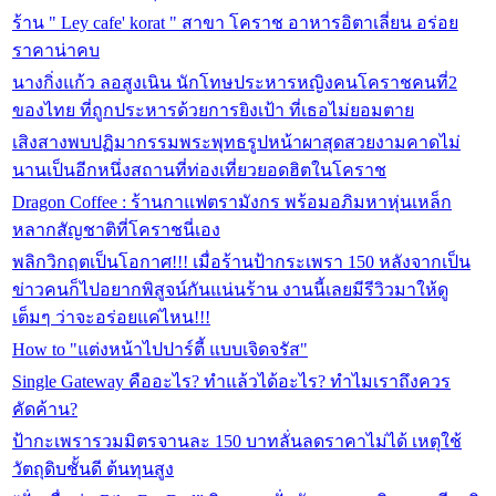
ร้าน " Ley cafe' korat " สาขา โคราช อาหารอิตาเลี่ยน อร่อย
ราคาน่าคบ
นางกิ่งแก้ว ลอสูงเนิน นักโทษประหารหญิงคนโคราชคนที่2
ของไทย ที่ถูกประหารด้วยการยิงเป้า ที่เธอไม่ยอมตาย
เสิงสางพบปฏิมากรรมพระพุทธรูปหน้าผาสุดสวยงามคาดไม่
นานเป็นอีกหนึ่งสถานที่ท่องเที่ยวยอดฮิตในโคราช
Dragon Coffee : ร้านกาแฟตรามังกร พร้อมอภิมหาหุ่นเหล็ก
หลากสัญชาติที่โคราชนี่เอง
พลิกวิกฤตเป็นโอกาศ!!! เมื่อร้านป้ากระเพรา 150 หลังจากเป็น
ข่าวคนก็ไปอยากพิสูจน์กันแน่นร้าน งานนี้เลยมีรีวิวมาให้ดู
เต็มๆ ว่าจะอร่อยแค่ไหน!!!
How to "แต่งหน้าไปปาร์ตี้ แบบเจิดจรัส"
Single Gateway คืออะไร? ทำแล้วได้อะไร? ทำไมเราถึงควร
คัดค้าน?
ป้ากะเพรารวมมิตรจานละ 150 บาทลั่นลดราคาไม่ได้ เหตุใช้
วัตถุดิบชั้นดี ต้นทุนสูง