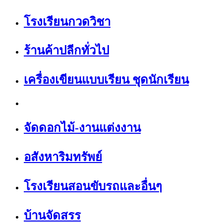
โรงเรียนกวดวิชา
ร้านค้าปลีกทั่วไป
เครื่องเขียนแบบเรียน ชุดนักเรียน
จัดดอกไม้-งานแต่งงาน
อสังหาริมทรัพย์
โรงเรียนสอนขับรถและอื่นๆ
บ้านจัดสรร