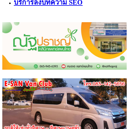
บริการลงบทความ SEO