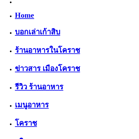
Home
บอกเล่าเก้าสิบ
ร้านอาหารในโคราช
ข่าวสาร เมืองโคราช
รีวิว ร้านอาหาร
เมนูอาหาร
โคราช