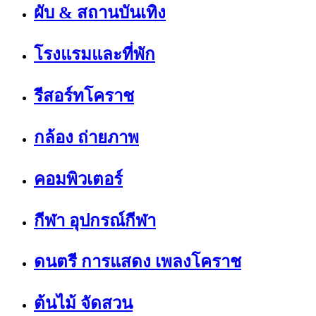
ผับ & สถานบันเทิง
โรงแรมและที่พัก
รีสอร์ทโคราช
กล้อง ถ่ายภาพ
คอมพิวเตอร์
กีฬา อุปกรณ์กีฬา
ดนตรี การแสดง เพลงโคราช
ต้นไม้ จัดสวน