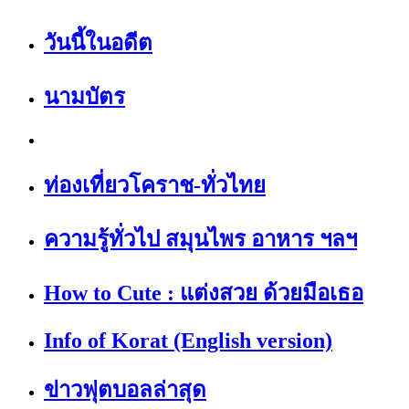
วันนี้ในอดีต
นามบัตร
ท่องเที่ยวโคราช-ทั่วไทย
ความรู้ทั่วไป สมุนไพร อาหาร ฯลฯ
How to Cute : แต่งสวย ด้วยมือเธอ
Info of Korat (English version)
ข่าวฟุตบอลล่าสุด