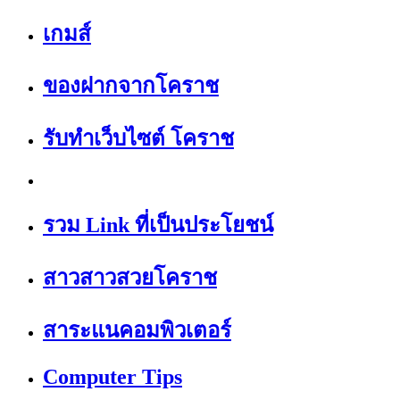
เกมส์
ของฝากจากโคราช
รับทำเว็บไซต์ โคราช
รวม Link ที่เป็นประโยชน์
สาวสาวสวยโคราช
สาระแนคอมพิวเตอร์
Computer Tips