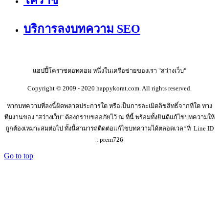
โคราช
บริการลงบทความ SEO
แฮปปี้โคราชดอทคอม หนึ่งในเครือข่ายของเรา "สว่างเว็บ"
Copyright © 2009 - 2020 happykorat.com. All rights reserved.
หากบทความที่ลงนี้ผิดพลาดประการใด หรือเป็นการละเมิดลิขสิทธิ์จากที่ใด ทาง
ทีมงานของ "สว่างเว็บ" ต้องกราบขออภัยไว้ ณ ที่นี้ พร้อมทั้งยินดีแก้ไขบทความให้
ถูกต้องเหมาะสมต่อไป ทั้งนี้สามารถติดต่อแก้ไขบทความได้ตลอดเวลาที่ Line ID
: prem726
Go to top