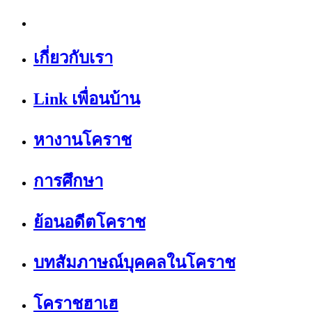
เกี่ยวกับเรา
Link เพื่อนบ้าน
หางานโคราช
การศึกษา
ย้อนอดีตโคราช
บทสัมภาษณ์บุคคลในโคราช
โคราชฮาเฮ