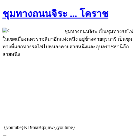
ชุมทางถนนจิระ ... โคราช
ชุมทางถนนจิระ เป็นชุมทางรถไฟ
ในเขตเมืองนครราชสีมาอีกแห่งหนึ่ง อยู่ข้างค่ายสุรนารี เป็นชุม
ทางที่แยกทางรถไฟไปหนองคายสายหนึ่งและอุบลราชธานีอีก
สายหนึ่ง
{youtube}K19maBqxjnw{/youtube}