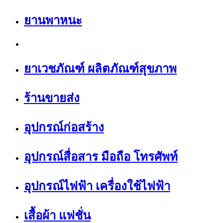
ยานพาหนะ
ยาเวชภัณฑ์ ผลิตภัณฑ์สุขภาพ
ร้านขายส่ง
อุปกรณ์ก่อสร้าง
อุปกรณ์สื่อสาร มือถือ โทรศัพท์
อุปกรณ์ไฟฟ้า เครื่องใช้ไฟฟ้า
เสื้อผ้า แฟชั่น