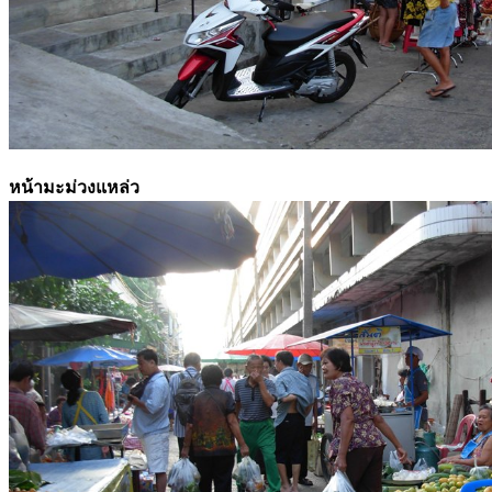
หน้ามะม่วงแหล่ว