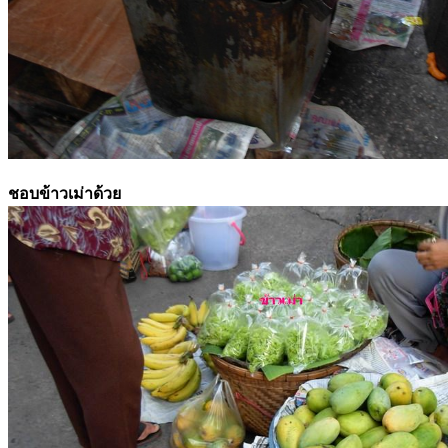
ชอบข้าวเม่าด้วย