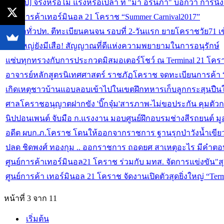
[มีคลิป] จริงหรือไม่ แรงหรือเปล่า ที่ "ม้า อรนภา" บอกว่า การนั่
ศูนย์การค้าเทอร์มินอล 21 โคราช “Summer Carnival2017”
คึกคักทั่วปท. ตีทะเบียนคนจน รอบที่ 2-วันแรก ยายโคราชวัย71 เข
เขาใหญ่ยังมีเสือ! สัญญาณที่ดีแห่งความพยายามในการอนุรักษ์
แซ่บทุกทรวงกับการประกวดมิสมอเตอร์โชว์ ณ Terminal 21 โคร
อาจารย์หลักสูตรนิเทศศาสตร์ ราชภัฏโคราช จดทะเบียนการค้า
เกิดเหตุชาวบ้านแอบลอบเข้าไปในเขตฝึกทหารเก็บลูกกระสุนปืนใหญ
ศาลโคราชอนุญาตฝากขัง 'บิ๊กจุ๋ม'สารภาพ-ไม่ขอประกัน คุมตัว
นิปปอนเพนต์ จับมือ ก.แรงงาน มอบศูนย์ฝึกอบรมช่างสีรถยนต์ มู
อดีต ผบก.ภ.โคราช โดนให้ออกจากราชการ ฐานรุกป่าวังน้ำเขีย
ปลด ชิดพงศ์ ทองกุม .. ออกราชการ ถอดยศ สาเหตุอะไร มีคำตอ
ศูนย์การค้าเทอร์มินอล21 โคราช ร่วมกับ มทส. จัดการแข่งขัน"สุ
ศูนย์การค้า เทอร์มินอล 21 โคราช จัดงานเปิดตัวสุดยิ่งใหญ่ “Ter
หน้าที่ 3 จาก 11
เริ่มต้น