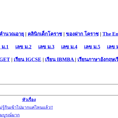
คำนวณอายุ
|
คลินิกเด็กโคราช
|
ของฝาก โคราช
|
The En
 ม.1
เลข ม.2
เลข ม.3
เลข ม.4
เลข ม.5
เลข 
-GET
|
เรียน IGCSE
|
เรียน IB
MBA
|
เรียนภาษาอังกฤษ
เ
หัวเรื่อง
รู้กินเข้าไปมากแค่ไหนแล้ว!!
มบูรณ์มาก