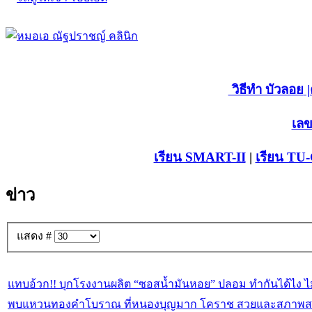
วิธีทำ บัวลอย
|
เลข
เรียน SMART-II
|
เรียน TU
ข่าว
แสดง #
แทบอ้วก!! บุกโรงงานผลิต “ซอสน้ำมันหอย” ปลอม ทำกันได้ไง ไม่
พบแหวนทองคำโบราณ ที่หนองบุญมาก โคราช สวยและสภาพส