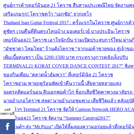
ศูนย์การค้าเทอร์มินอล 21 โคราช สืบสานประเพณีไทย จัดงานพ
เสริมเกมรุก! โคราชคว้า “เอกชัย” จากเทโร
Thailand Isan Guitar Festival 2017 : ครั้งแรกในโคราช ศูนย์ก
ดูชัดๆ เวนคืนที่ดินตรงไหนบ้าง มอเตอร์เวย์ บางประอิน-โคราช
เทอร์มินอล21 โคราช เอาใจนักปั่น ร่วมเปิดประสบการ์ใหม่ ผ่านกิ
“มัชชาดา ไหมไทย” ร้านดังโคราช “จากแม่ค้าขายของ สู่เจ้าข
เพิ่มเบี้ยคนชรา เป็น 1200-1500 บาท กระทรวงการคลังเล็งปรับ
TERMINAL21 KORAT COVER DANCE CONTEST 2017” ชิงทุนกา
ของกินเพียบ "ตลาดน้ำอัมพวา" ที่เทอร์มินัล 21 โคราช
โคราชอ่วม พายุฤดูร้อนพัดเข้าคืนวานนี้ เสียหายหลายแห่ง
จอดรถติดแอร์นอน สิบเอกพ่อค้าไก่ ช็อกเสียชีวิตคาพวงมาลัยรถ ท
นายอำเภอโคราช สลด! นายอำเภอชุมพวง เสียชีวิตแล้ว หลังอุบัต
เอาแล้วๆ Terminal 21 โคราช จัดให้ Cartoon Network HERO AC
แชร์
บทความนี้
เทอร์มินอล21 โคราช จัดงาน “Summer Carnival2017”
ฟู้ดแลนด์ฯ ส่ง “Mr.Pizza” เปิดให้ลิ้มลองความอร่อยแล้วที่เทอร์