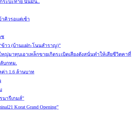
งกระบะท้าย นั่นมัน..
้าคิวรอแต่เช้า
าช
 “ข้าว (บ้านแฝก-โนนสำราญ)”
่มาทุบเอาเหล็กขายเกิดระเบิดเสียงดังสนั่นทำให้เสียชีวิตคาที่
กลับกทม.
ลค่า 1.6 ล้านบาท
ว
บ
รนารีเกมส์"
minal21 Korat Grand Opening”