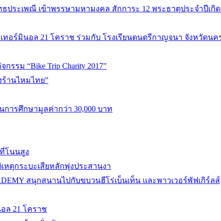
ุทธประเพณี เข้าพรรษามหามงคล สักการะ 12 พระธาตุประจำปีเกิ
ารค้าเทอร์มินอล 21 โคราช ร่วมกับ โรงเรียนดนตรีกาญจนา จังหวัด
จกรรม “Bike Trip Charity 2017”
องร้านไหมไทย”
รศึกษามูลค่ากว่า 30,000 บาท
ี่โนนสูง
ิเหตุกระบะเสียหลักพุ่งประสานงา
ADEMY สนุกสนานไปกับขบวนฮีโร่เบ็นเท็น และพาวเวอร์พัฟเกิร์ลส์
มินอล 21 โคราช