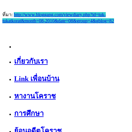
ที่มา:
http://www.bloggang.com/viewdiary.php?id=tuk-
tukatkorat&month=08-2010&date=08&group=4&gblog=82
เกี่ยวกับเรา
Link เพื่อนบ้าน
หางานโคราช
การศึกษา
ย้อนอดีตโคราช