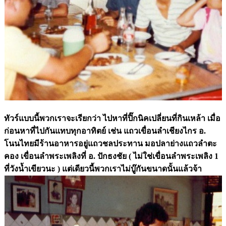
ทัวร์แบบนี้พวกเราจะเรียกว่า ไปหาที่ปิ๊กนิคเปลี่ยนที่กินเหล้า เมื่อ
ก่อนหาที่ไปกันแทบทุกอาทิตย์ เช่น แถวเขื่อนลำเชียงไกร อ.
โนนไทยมีร้านอาหารอยู่แถวชลประทาน มอปลาย่างแถวลำตะ
คอง เขื่อนลำพระเพลิงที่ อ. ปักธงชัย ( ไม่ใช่เขื่อนลำพระเพลิง 1
ที่วังน้ำเขียวนะ ) แต่เดียวนี้พวกเราไม่บู๊กันขนาดนั้นแล้วจ้า