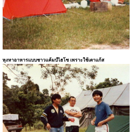
หุงหาอาหารแบบชาวแค้มป์ไฮโซ เพราะใช้เตาแก้ส