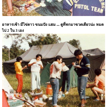
อาหารเช้า มีไข่ดาว ขนมปัง แฮม ... ดูที่พกมาขวดเดียวน่ะ หมด
ไป 2 ใน 3 เอง