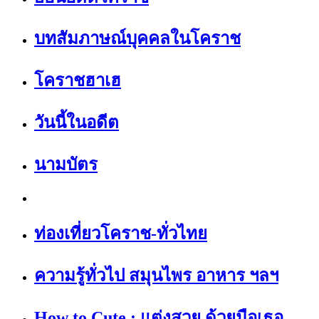
บทสัมภาษณ์บุคคลในโคราช
โคราชฮาเฮ
วันนี้ในอดีต
นามบัตร
ท่องเที่ยวโคราช-ทั่วไทย
ความรู้ทั่วไป สมุนไพร อาหาร ฯลฯ
How to Cute : แต่งสวย ด้วยมือเธอ