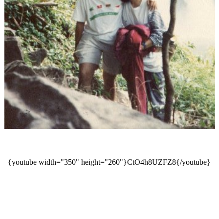
{youtube width="350" height="260"}CtO4h8UZFZ8{/youtube}