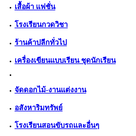
เสื้อผ้า แฟชั่น
โรงเรียนกวดวิชา
ร้านค้าปลีกทั่วไป
เครื่องเขียนแบบเรียน ชุดนักเรียน
จัดดอกไม้-งานแต่งงาน
อสังหาริมทรัพย์
โรงเรียนสอนขับรถและอื่นๆ