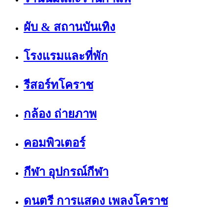
ผับ & สถานบันเทิง
โรงแรมและที่พัก
รีสอร์ทโคราช
กล้อง ถ่ายภาพ
คอมพิวเตอร์
กีฬา อุปกรณ์กีฬา
ดนตรี การแสดง เพลงโคราช