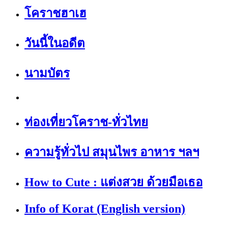
โคราชฮาเฮ
วันนี้ในอดีต
นามบัตร
ท่องเที่ยวโคราช-ทั่วไทย
ความรู้ทั่วไป สมุนไพร อาหาร ฯลฯ
How to Cute : แต่งสวย ด้วยมือเธอ
Info of Korat (English version)