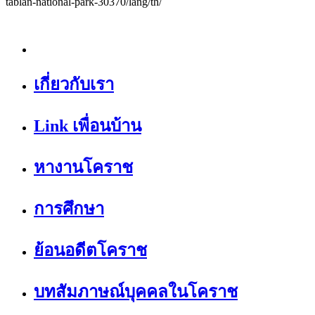
tablan-national-park-30370/lang/th/
เกี่ยวกับเรา
Link เพื่อนบ้าน
หางานโคราช
การศึกษา
ย้อนอดีตโคราช
บทสัมภาษณ์บุคคลในโคราช