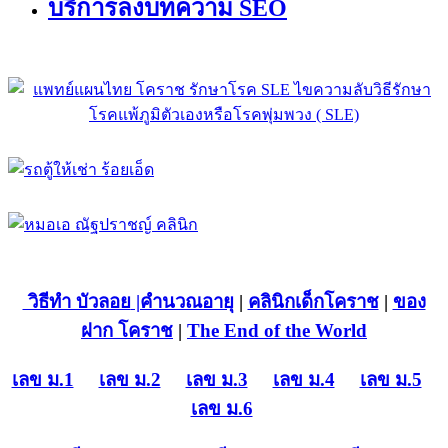
บริการลงบทความ SEO
วิธีทำ บัวลอย
|คำนวณอายุ
|
คลินิกเด็กโคราช
|
ของ
ฝาก โคราช
|
The End of the World
เลข ม.1
เลข ม.2
เลข ม.3
เลข ม.4
เลข ม.5
เลข ม.6