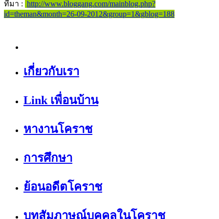
ที่มา :
http://www.bloggang.com/mainblog.php?
id=theman&month=26-09-2012&group=1&gblog=188
เกี่ยวกับเรา
Link เพื่อนบ้าน
หางานโคราช
การศึกษา
ย้อนอดีตโคราช
บทสัมภาษณ์บุคคลในโคราช