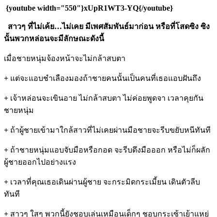
{youtube width="550"}xUpR1WT3-YQ{/youtube}
สาวๆ ที่ไม่เค้ย
…ไม่เคย มีเพศสัมพันธ์มาก่อน หรือที่โสดซิง ซิง
นั้นพวกหล่อนจะมีลักษณะดังนี้
เมื่อชายหนุ่มจ้องหน้าจะไม่กล้าสบตา
+
แต่จะแอบชำเลืองมองถ้าชายคนนั้นเป็นคนที่เธอแอบฝันถึง
+
เจ้าหล่อนจะเขินอาย ไม่กล้าสบตา ไม่ค่อยพูดจา เวลาคุยกัน
ชายหนุ่ม
+
ถ้าผู้ชายเข้ามาใกล้สาวที่ไม่เคยผ่านมือชายจะรีบขยับหนีทันที
+
ถ้าชายหนุ่มแอบจับมือหรือกอด จะรีบดึงมือออก หรือไม่ก็ผลัก
ผู้ชายออกไปอย่างแรง
+
เวลาที่คุณเธอเดินผ่านผู้ชาย จะกระมิดกระเมี้ยน เดินตัวลีบ
ทันที
+
สาวๆ ใสๆ พวกนี้ยังชอบเล่นเหมือนเด็กๆ ชอบกระเซ้าเย้าแหย่