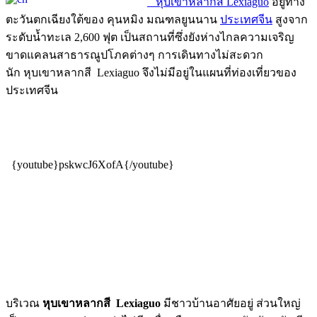
หุบเขาหลากสี Lexiaguo
อยู่ทาง
ตะวันตกเฉียงใต้ของ คุนหมิง มณฑลยูนนาน
ประเทศจีน
สูงจาก
ระดับน้ำทะเล 2,600 ฟุต เป็นสถานที่ซึ่งยังห่างไกลความเจริญ
ขาดแคลนสาธารณูปโภคต่างๆ การเดินทางไม่สะดวก
นัก หุบเขาหลากสี Lexiaguo จึงไม่มีอยู่ในแผนที่ท่องเที่ยวของ
ประเทศจีน
{youtube}pskwcJ6XofA{/youtube}
บริเวณ
หุบเขาหลากสี Lexiaguo
มีชาวบ้านอาศัยอยู่ ส่วนใหญ่