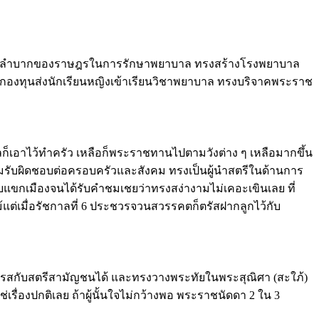
วามยากลำบากของราษฎรในการรักษาพยาบาล ทรงสร้างโรงพยาบาล
ตั้งกองทุนส่งนักเรียนหญิงเข้าเรียนวิชาพยาบาล ทรงบริจาคพระราช
็เอาไว้ทำครัว เหลือก็พระราชทานไปตามวังต่าง ๆ เหลือมากขึ้น
วามรับผิดชอบต่อครอบครัวและสังคม ทรงเป็นผู้นำสตรีในด้านการ
ับแขกเมืองจนได้รับคำชมเชยว่าทรงสง่างามไม่เคอะเขินเลย ที่
ต่เมื่อรัชกาลที่ 6 ประชวรจวนสวรรคตก็ตรัสฝากลูกไว้กับ
รสกับสตรีสามัญชนได้ และทรงวางพระทัยในพระสุณิศา (สะใภ้)
ช่เรื่องปกติเลย ถ้าผู้นั้นใจไม่กว้างพอ พระราชนัดดา 2 ใน 3