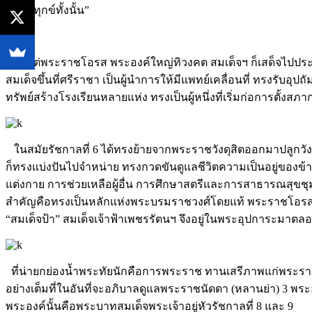
ความทุกข์ทั้งนั้น”
ตั้งแต่พระราชโอรส พระองค์ใหญ่ทิวงคต สมเด็จฯ ก็เสด็จไปป
สมเด็จขึ้นที่ศรีราชา เป็นผู้นำการให้มีแพทย์เคลื่อนที่ ทรงรั
ทรัพย์สร้างโรงเรียนหลายแห่ง ทรงเป็นผู้หนึ่งที่เริ่มก่อการตั
ในสมัยรัชกาลที่ 6 ได้ทรงย้ายจากพระราชวังดุสิตออกมาปลูกวัง
ก็ทรงแบ่งปันไปจำหน่าย ทรงกวดขันดูแลชีวิตความเป็นอยู่ของข้
แต่งกาย การช่วยเหลือผู้อื่น การศึกษาสตรีและการสาธารณสุขชุม
สำคัญคือทรงเป็นหลักแห่งพระบรมราชวงศ์โดยแท้ พระราชโอรสธิดา
“สมเด็จป้า” สมเด็จเจ้าฟ้าเพชรรัตนฯ จึงอยู่ในพระอุปการะมาตล
ที่น่ายกย่องน้ำพระทัยนักคือการพระราช ทานเสรีภาพแก่พระรา
อย่างเต็มที่ในอันที่จะอภิบาลดูแลพระราชนัดดา (หลานย่า) 3 พระองค์
พระองค์นั้นคือพระบาทสมเด็จพระเจ้าอยู่หัวรัชกาลที่ 8 และ 9