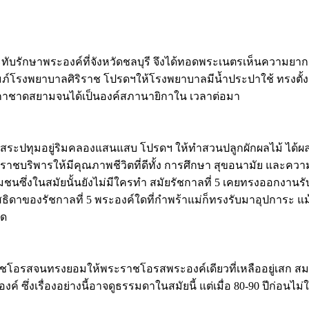
ระทับรักษาพระองค์ที่จังหวัดชลบุรี จึงได้ทอดพระเนตรเห็นค
บอุปถัมภ์โรงพยาบาลศิริราช โปรดฯให้โรงพยาบาลมีน้ำประปาใช้ ทรง
้งสภากาชาดสยามจนได้เป็นองค์สภานายิกาใน เวลาต่อมา
สระปทุมอยู่ริมคลองแสนแสบ โปรดฯ ให้ทำสวนปลูกผักผลไม้ ได้ผลก
าราชบริพารให้มีคุณภาพชีวิตที่ดีทั้ง การศึกษา สุขอนามัย และค
ชนซึ่งในสมัยนั้นยังไม่มีใครทำ สมัยรัชกาลที่ 5 เคยทรงออกงานร
ของรัชกาลที่ 5 พระองค์ใดที่กำพร้าแม่ก็ทรงรับมาอุปการะ แม้แ
อด
ชโอรสจนทรงยอมให้พระราชโอรสพระองค์เดียวที่เหลืออยู่เสก สม
 ซึ่งเรื่องอย่างนี้อาจดูธรรมดาในสมัยนี้ แต่เมื่อ 80-90 ปีก่อนไม่ใ