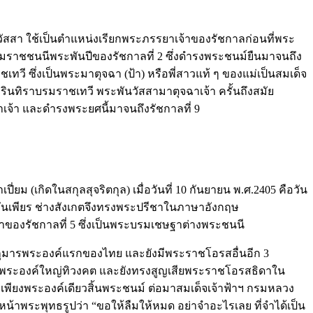
ะพันวัสสา ใช้เป็นตำแหน่งเรียกพระภรรยาเจ้าของรัชกาลก่อนที่พระ
บรมราชชนนีพระพันปีของรัชกาลที่ 2 ซึ่งดำรงพระชนม์ยืนมาจนถึง
วี ซึ่งเป็นพระมาตุจฉา (ป้า) หรือพี่สาวแท้ ๆ ของแม่เป็นสมเด็จ
รินทิราบรมราชเทวี พระพันวัสสามาตุจฉาเจ้า ครั้นถึงสมัย
กาเจ้า และดำรงพระยศนี้มาจนถึงรัชกาลที่ 9
ม (เกิดในสกุลสุจริตกุล) เมื่อวันที่ 10 กันยายน พ.ศ.2405 คือวัน
มั่นเพียร ช่างสังเกตจึงทรงพระปรีชาในภาษาอังกฤษ
องรัชกาลที่ 5 ซึ่งเป็นพระบรมเชษฐาต่างพระชนนี
ุมารพระองค์แรกของไทย และยังมีพระราชโอรสอื่นอีก 3
รสพระองค์ใหญ่ทิวงคต และยังทรงสูญเสียพระราชโอรสธิดาใน
่เพียงพระองค์เดียวสิ้นพระชนม์ ต่อมาสมเด็จเจ้าฟ้าฯ กรมหลวง
้าพระพุทธรูปว่า “ขอให้ลืมให้หมด อย่าจำอะไรเลย ที่จำได้เป็น