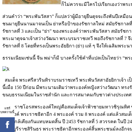
ก็ไม่ควรจะมีใครไปเรียกเองว่าพระพ
ส่วนคำว่า “พระพันวัสสา” ก็แปลว่าผู้มีอายุยืนดุจจะถึงพันปีเหมื
ชนมายุยืนนานมาจนเป็น ย่าหรือป้าของรัชกาลใหม่ สมัยรัชกาลที่
รัชกาลที่ 3 และเป็น “ย่า” ของพระองค์ว่าพระพันวัสสา สมัยรัชก
พระมาตุจฉาเจ้าสว่างวัฒนา พระบรมราชเทวี พอถึงรัชกาลที่ 7 จึ
รัชกาลที่ 8 โดยที่ทรงเป็นพระอัยยิกา (ย่า) แท้ ๆ จึงให้เฉลิมพ
ธรรมเนียมเช่นนี้ จีน พม่าก็มี บางครั้งใช้คำที่แปลเป็นไทยว่า “พระ
สมเด็จ พระศรีสวรินทิราบรมราชเทวี พระพันวัสสาอัยยิกาเจ้า เป็นพ
นี้เมื่อ 150 ปีก่อน มีพระนามเดิมว่าพระองค์หญิงสว่างวัฒนา ทร
ขนบธรรมเนียมในราชสำนัก และการสมาคมกับชาวต่างประเทศ ในป
พระราชโอรสพระองค์ใหญ่คือสมเด็จเจ้าฟ้าชายมหาวชิรุณหิศ ซ
แชร์
บทความนี้
พระองค์ พระราชธิดาอีก 4 พระองค์ รวม 8 พระองค์ แต่แล้วสม
เวลาใกล้เคียงกันแทบหมดสิ้น ปี 2453 รัชกาลที่ 5 สวรรคต ในปี 
เพชรบุรีราชสิรินธร พระราชธิดาอีกพระองค์สิ้นพระชนม์ลงอีกจนไ