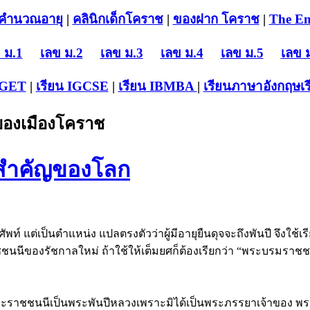
คำนวณอายุ
|
คลินิกเด็กโคราช
|
ของฝาก โคราช
|
The En
 ม.1
เลข ม.2
เลข ม.3
เลข ม.4
เลข ม.5
เลข 
-GET
|
เรียน IGCSE
|
เรียน IB
MBA
|
เรียนภาษาอังกฤษ
เ
บของเมืองโคราช
ลสำคัญของโลก
พท์ แต่เป็นตำแหน่ง แปลตรงตัวว่าผู้มีอายุยืนดุจจะถึงพันปี จึงใช
ชนนีของรัชกาลใหม่ ถ้าใช้ให้เต็มยศก็ต้องเรียกว่า “พระบรมราช
ระราชชนนีเป็นพระพันปีหลวงเพราะมิได้เป็นพระภรรยาเจ้าของ พระ