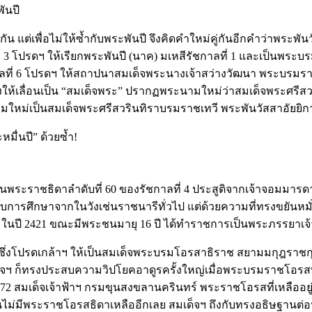
ันปี
อนกัน แต่เพื่อไม่ให้ซ้ำกับพระพันปี จึงคิดคำใหม่คู่กันอีกคำว่าพร
 3 โปรดฯ ให้เรียกพระพันปี (นาค) มเหสีรัชกาลที่ 1 และเป็นพระ
าลที่ 6 โปรดฯ ให้สถาปนาสมเด็จพระนางเจ้าสว่างวัฒนา พระบรมราชเท
งให้เลื่อนเป็น “สมเด็จพระ” ปรากฏพระนามใหม่ว่าสมเด็จพระศรีสว
ระนามใหม่เป็นสมเด็จพระศรีสวรินทิราบรมราชเทวี พระพันวัสสาอัยยิ
หมื่นปี” ด้วยซ้ำ!
ระราชธิดาลำดับที่ 60 ของรัชกาลที่ 4 ประสูติจากเจ้าจอมมารดาเปี่ย
งรับการศึกษาจากในวังเช่นราชนารีทั่วไป แต่ด้วยความที่ทรงขยันห
ี 2421 ขณะมีพระชนมายุ 16 ปี ได้ทำราชการเป็นพระภรรยาเจ้าข
ึ่งโปรดเกล้าฯ ให้เป็นสมเด็จพระบรมโอรสาธิราช สยามมกุฎราชก
เด็จฯ ก็ทรงประสบความวิปโยคอาดูรครั้งใหญ่เมื่อพระบรมราชโอ
2472 สมเด็จเจ้าฟ้าฯ กรมขุนสงขลานครินทร์ พระราชโอรสที่เหลืออยู
ม่มีพระราชโอรสธิดาเหลืออีกเลย สมเด็จฯ ถึงกับทรงอธิษฐานต่อหน