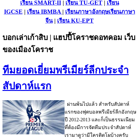
เรียน SMART-II
|
เรียน TU-GET
|
เรียน
IGCSE
|
เรียน IB
MBA
|
เรียนภาษาอังกฤษ
เรียนภาษา
จีน
|
เรียน KU-EPT
บอกเล่าเก้าสิบ | แฮปปี้โคราชดอทคอม เว็บ
ของเมืองโคราช
ทีมยอดเยี่ยมพรีเมียร์ลีกประจำ
สัปดาห์แรก
ผ่านพ้นไปแล้ว สำหรับสัปดาห์
แรกของฟุตบอลพรีเมียร์ลีกอังกฤษ
ปี 2012-2013 และก็เป็นธรรมเนียม
ที่ต้องมีการจัดทีมประจำสัปดาห์
เรามาดูว่ามีใครติดโผบ้างครับ