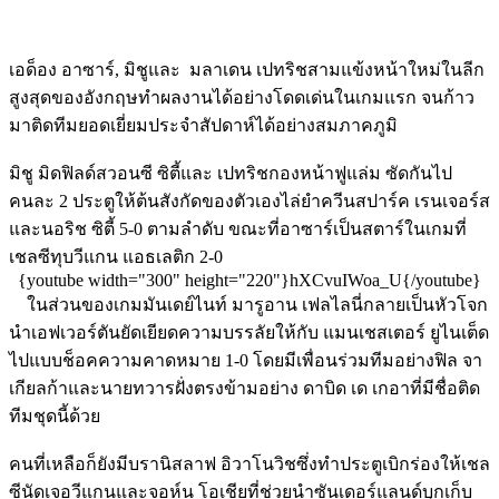
เอด็อง อาซาร์, มิชูและ มลาเดน เปทริชสามแข้งหน้าใหม่ในลีก
สูงสุดของอังกฤษทำผลงานได้อย่างโดดเด่นในเกมแรก จนก้าว
มาติดทีมยอดเยี่ยมประจำสัปดาห์ได้อย่างสมภาคภูมิ
มิชู มิดฟิลด์สวอนซี ซิตี้และ เปทริชกองหน้าฟูแล่ม ซัดกันไป
คนละ 2 ประตูให้ต้นสังกัดของตัวเองไล่ยำควีนสปาร์ค เรนเจอร์ส
และนอริช ซิตี้ 5-0 ตามลำดับ ขณะที่อาซาร์เป็นสตาร์ในเกมที่
เชลซีทุบวีแกน แอธเลติก 2-0
{youtube width="300" height="220"}hXCvuIWoa_U{/youtube}
ในส่วนของเกมมันเดย์ไนท์ มารูอาน เฟลไลนี่กลายเป็นหัวโจก
นำเอฟเวอร์ตันยัดเยียดความบรรลัยให้กับ แมนเชสเตอร์ ยูไนเต็ด
ไปแบบช็อคความคาดหมาย 1-0 โดยมีเพื่อนร่วมทีมอย่างฟิล จา
เกียลก้าและนายทวารฝั่งตรงข้ามอย่าง ดาบิด เด เกอาที่มีชื่อติด
ทีมชุดนี้ด้วย
คนที่เหลือก็ยังมีบรานิสลาฟ อิวาโนวิชซึ่งทำประตูเบิกร่องให้เชล
ซีนัดเจอวีแกนและจอห์น โอเชียที่ช่วยนำซันเดอร์แลนด์บุกเก็บ