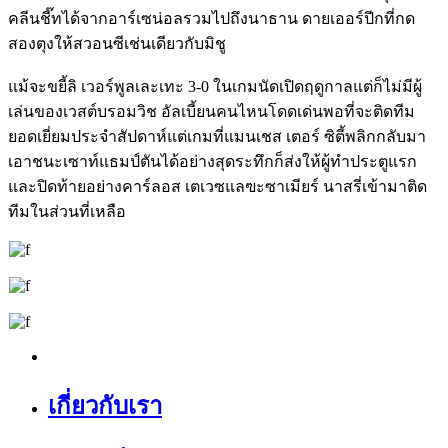
คลีนชี๊ทได้จากอาร์เซน่อลรวมไปถึงนาธาน ดายเออร์ปีกที่กด
สองตุงให้สวอนซีเช่นเดียวกับมิชู
แม้จะขยี้ลิ เวอร์พูลเละเทะ 3-0 ในเกมนัดเปิดฤดูกาลแต่ก็ไม่มีผู้
เล่นของเวสต์บรอมวิช อัลเบี้ยนคนไหนโดดเด่นพอที่จะติดทีม
ยอดเยี่ยมประจำสัปดาห์แต่เกมที่แมนเชส เตอร์ ซิตี้พลิกกลับมา
เอาชนะเซาท์แธมป์ตันได้อย่างสุดระทึกก็ส่งให้ผู้ทำประตูแรก
และปิดท้ายอย่างคาร์ลอส เตเวซแลฃะซาเมียร์ นาสรี่เข้ามาติด
ทีมในส่วนที่เหลือ
เกี่ยวกับเรา