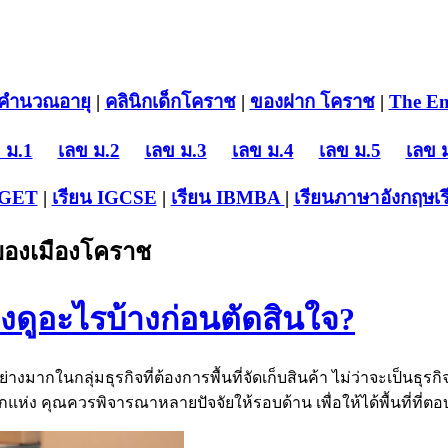
คำนวณอายุ
|
คลินิกเด็กโคราช
|
ของฝาก โคราช
|
The En
 ม.1
เลข ม.2
เลข ม.3
เลข ม.4
เลข ม.5
เลข 
-GET
|
เรียน IGCSE
|
เรียน IB
MBA
|
เรียนภาษาอังกฤษ
เ
บของเมืองโคราช
องดูอะไรบ้างก่อนตัดสินใจ?
ย่างมากในกลุ่มธุรกิจที่ต้องการพื้นที่จัดเก็บสินค้า ไม่ว่าจะเป็นธุร
ห่ง คุณควรพิจารณาหลายปัจจัยให้รอบด้าน เพื่อให้ได้พื้นที่ที่ต