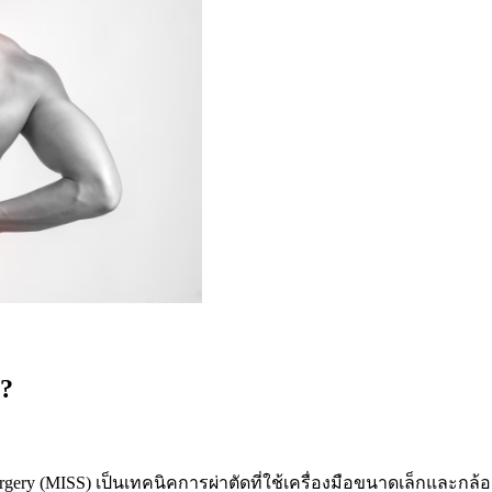
 ?
Surgery (MISS) เป็นเทคนิคการผ่าตัดที่ใช้เครื่องมือขนาดเล็กและ