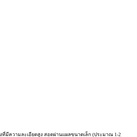
กล้องที่มีความละเอียดสูง สอดผ่านแผลขนาดเล็ก (ประมาณ 1-2