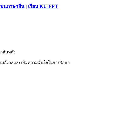
รียนภาษาจีน
|
เรียน KU-EPT
ูกสันหลัง
วามกังวลและเพิ่มความมั่นใจในการรักษา