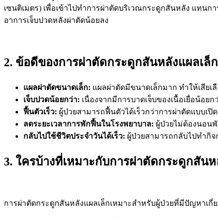
เซนติเมตร) เพื่อเข้าไปทำการผ่าตัดบริเวณกระดูกสันหลัง แทนการผ่
อาการเจ็บปวดหลังผ่าตัดน้อยลง
2. ข้อดีของการผ่าตัดกระดูกสันหลังแผลเล็ก
แผลผ่าตัดขนาดเล็ก:
แผลผ่าตัดมีขนาดเล็กมาก ทำให้เสียเลื
เจ็บปวดน้อยกว่า:
เนื่องจากมีการบาดเจ็บของเนื้อเยื่อน้อยกว
ฟื้นตัวเร็ว:
ผู้ป่วยสามารถฟื้นตัวได้เร็วกว่าการผ่าตัดแบบเป
ลดระยะเวลาการพักฟื้นในโรงพยาบาล:
ผู้ป่วยไม่ต้องนอน
กลับไปใช้ชีวิตประจำวันได้เร็ว:
ผู้ป่วยสามารถกลับไปทำกิจก
3. ใครบ้างที่เหมาะกับการผ่าตัดกระดูกสันห
การผ่าตัดกระดูกสันหลังแผลเล็กเหมาะสำหรับผู้ป่วยที่มีปัญหาเก