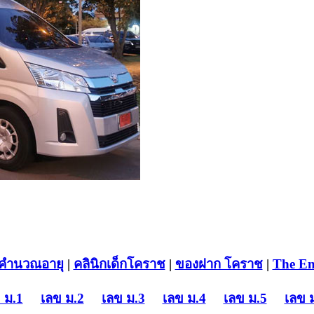
คำนวณอายุ
|
คลินิกเด็กโคราช
|
ของฝาก โคราช
|
The En
 ม.1
เลข ม.2
เลข ม.3
เลข ม.4
เลข ม.5
เลข 