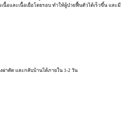
และเนื้อเยื่อโดยรอบ ทำให้ผู้ป่วยฟื้นตัวได้เร็วขึ้น และมี
งผ่าตัด และกลับบ้านได้ภายใน 1-2 วัน