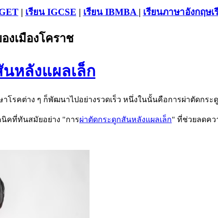
-GET
|
เรียน IGCSE
|
เรียน IB
MBA
|
เรียนภาษาอังกฤษ
เ
บของเมืองโคราช
กสันหลังแผลเล็ก
ษาโรคต่าง ๆ ก็พัฒนาไปอย่างรวดเร็ว หนึ่งในนั้นคือการผ่าตัดกระด
คนิคที่ทันสมัยอย่าง "การ
ผ่าตัดกระดูกสันหลังแผลเล็ก
" ที่ช่วยลดค