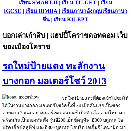
เรียน SMART-II
|
เรียน TU-GET
|
เรียน
IGCSE
|
เรียน IB
MBA
|
เรียนภาษาอังกฤษ
เรียนภาษา
จีน
|
เรียน KU-EPT
บอกเล่าเก้าสิบ | แฮปปี้โคราชดอทคอม เว็บ
ของเมืองโคราช
รถใหม่ป้ายแดง ทะลักงาน
บางกอก มอเตอร์โชว์ 2013
รถใหม่ป้ายแดงที่ต้องเข้าไปชมให้
ได้ในงานบางกอก มอเตอร์โชว์ครั้งที่ 34 เปิดคันแรกเป็นของ
ค่ายดาว 3 แฉกอย่างเมอร์เซเดส-เบนซ์ เปิดตัว อี-คลาสใหม่ มา
พร้อมกันเป็นกองทัพทั้ง รุ่นอี200 เอ็กซ์คลูทีฟ, อี300 บลูเทค ไฮ
บริด เอ็กซ์คลูทีฟ และอี300 บูลเทค ไฮบริด เอเอ็มจี ไดนามิก มา