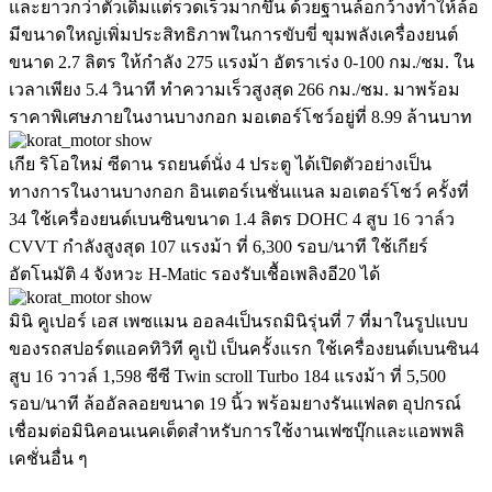
และยาวกว่าตัวเดิมแต่รวดเร็วมากขึ้น ด้วยฐานล้อกว้างทำให้ล้อ
มีขนาดใหญ่เพิ่มประสิทธิภาพในการขับขี่ ขุมพลังเครื่องยนต์
ขนาด 2.7 ลิตร ให้กำลัง 275 แรงม้า อัตราเร่ง 0-100 กม./ชม. ใน
เวลาเพียง 5.4 วินาที ทำความเร็วสูงสุด 266 กม./ชม. มาพร้อม
ราคาพิเศษภายในงานบางกอก มอเตอร์โชว์อยู่ที่ 8.99 ล้านบาท
เกีย ริโอใหม่ ซีดาน รถยนต์นั่ง 4 ประตู ได้เปิดตัวอย่างเป็น
ทางการในงานบางกอก อินเตอร์เนชั่นแนล มอเตอร์โชว์ ครั้งที่
34 ใช้เครื่องยนต์เบนซินขนาด 1.4 ลิตร DOHC 4 สูบ 16 วาล์ว
CVVT กำลังสูงสุด 107 แรงม้า ที่ 6,300 รอบ/นาที ใช้เกียร์
อัตโนมัติ 4 จังหวะ H-Matic รองรับเชื้อเพลิงอี20 ได้
มินิ คูเปอร์ เอส เพซแมน ออล4เป็นรถมินิรุ่นที่ 7 ที่มาในรูปแบบ
ของรถสปอร์ตแอคทิวิที คูเป้ เป็นครั้งแรก ใช้เครื่องยนต์เบนซิน4
สูบ 16 วาวล์ 1,598 ซีซี Twin scroll Turbo 184 แรงม้า ที่ 5,500
รอบ/นาที ล้ออัลลอยขนาด 19 นิ้ว พร้อมยางรันแฟลต อุปกรณ์
เชื่อมต่อมินิคอนเนคเต็ดสำหรับการใช้งานเฟซบุ๊กและแอพพลิ
เคชั่นอื่น ๆ