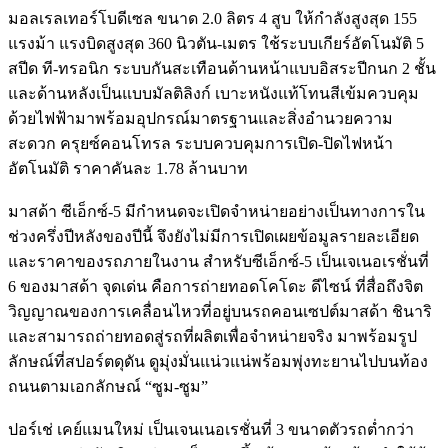
มอลเรลเทอร์โบดีเซล ขนาด 2.0 ลิตร 4 สูบ ให้กำลังสูงสุด 155
แรงม้า แรงบิดสูงสุด 360 นิวตัน-เมตร ใช้ระบบเกียร์อัตโนมัติ 5
สปีด ที-ทรอนิก ระบบกันสะเทือนด้านหน้าแบบอิสระปีกนก 2 ชั้น
และด้านหลังเป็นแบบมัลติลิงก์ เบาะหนังแท้โทนสีเข้มควบคุม
ด้วยไฟฟ้ามาพร้อมอุปกรณ์มาตรฐานและสิ่งอำนวยความ
สะดวก ครุยซ์คอนโทรล ระบบควบคุมการเปิด-ปิดไฟหน้า
อัตโนมัติ ราคาคันละ 1.78 ล้านบาท
มาสด้า ซีเอ็กซ์-5 มีกำหนดจะเปิดจำหน่ายอย่างเป็นทางการใน
ช่วงครึ่งปีหลังของปีนี้ จึงยังไม่มีการเปิดเผยข้อมูลรายละเอียด
และราคาของรถภายในงาน สำหรับซีเอ็กซ์-5 เป็นเจเนอเรชั่นที่
6 ของมาสด้า จุดเด่น คือการถ่ายทอดโคโดะ ดีไซน์ ที่สื่อถึงจิต
วิญญาณของการเคลื่อนไหวที่อยู่บนรถคอนเซปต์มาสด้า ชินาริ
และสามารถถ่ายทอดสู่รถที่ผลิตเพื่อจำหน่ายจริง มาพร้อมรูป
ลักษณ์ที่สปอร์ตดุดัน ดูมุ่งมั่นแน่วแน่พร้อมพุ่งทะยานไปบนท้อง
ถนนตามเอกลักษณ์ “ซูม-ซูม”
ปอร์เช่ เคย์แมนใหม่ เป็นเจนเนอเรชั่นที่ 3 ขนาดตัวรถต่ำกว่า