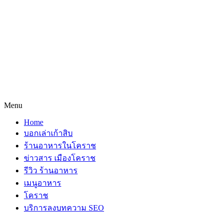
Menu
Home
บอกเล่าเก้าสิบ
ร้านอาหารในโคราช
ข่าวสาร เมืองโคราช
รีวิว ร้านอาหาร
เมนูอาหาร
โคราช
บริการลงบทความ SEO