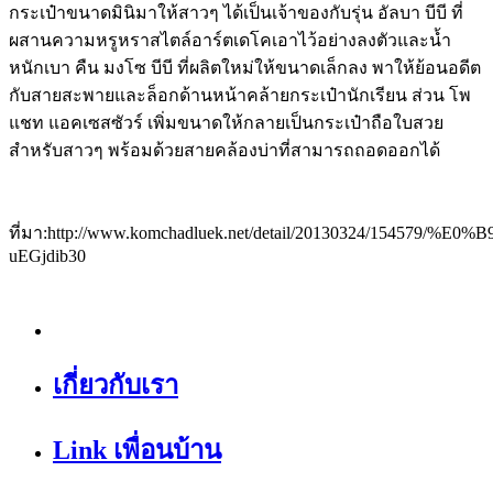
กระเป๋าขนาดมินิมาให้สาวๆ ได้เป็นเจ้าของกับรุ่น อัลบา บีบี ที่
ผสานความหรูหราสไตล์อาร์ตเดโคเอาไว้อย่างลงตัวและน้ำ
หนักเบา คืน มงโซ บีบี ที่ผลิตใหม่ให้ขนาดเล็กลง พาให้ย้อนอดีต
กับสายสะพายและล็อกด้านหน้าคล้ายกระเป๋านักเรียน ส่วน โพ
แชท แอคเซสซัวร์ เพิ่มขนาดให้กลายเป็นกระเป๋าถือใบสวย
สำหรับสาวๆ พร้อมด้วยสายคล้องบ่าที่สามารถถอดออกได้
ที่มา:http://www.komchadluek.net/detail/2013032
uEGjdib30
เกี่ยวกับเรา
Link เพื่อนบ้าน