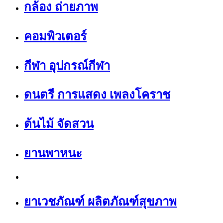
กล้อง ถ่ายภาพ
คอมพิวเตอร์
กีฬา อุปกรณ์กีฬา
ดนตรี การแสดง เพลงโคราช
ต้นไม้ จัดสวน
ยานพาหนะ
ยาเวชภัณฑ์ ผลิตภัณฑ์สุขภาพ