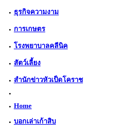
ธุรกิจความงาม
การเกษตร
โรงพยาบาลคลีนิค
สัตว์เลี้ยง
สำนักข่าวหัวเป็ดโคราช
Home
บอกเล่าเก้าสิบ