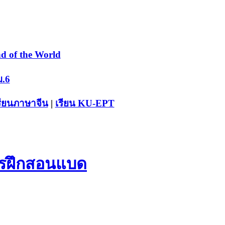
d of the World
ม.6
รียนภาษาจีน
|
เรียน KU-EPT
ารฝึกสอนแบด