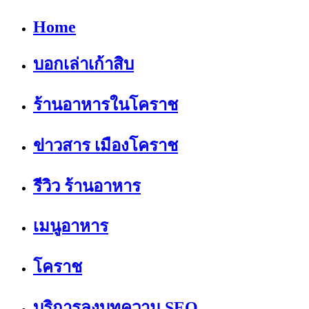
Home
บอกเล่าเก้าสิบ
ร้านอาหารในโคราช
ข่าวสาร เมืองโคราช
รีวิว ร้านอาหาร
เมนูอาหาร
โคราช
บริการลงบทความ SEO