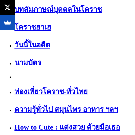
บทสัมภาษณ์บุคคลในโคราช
โคราชฮาเฮ
วันนี้ในอดีต
นามบัตร
ท่องเที่ยวโคราช-ทั่วไทย
ความรู้ทั่วไป สมุนไพร อาหาร ฯลฯ
How to Cute : แต่งสวย ด้วยมือเธอ