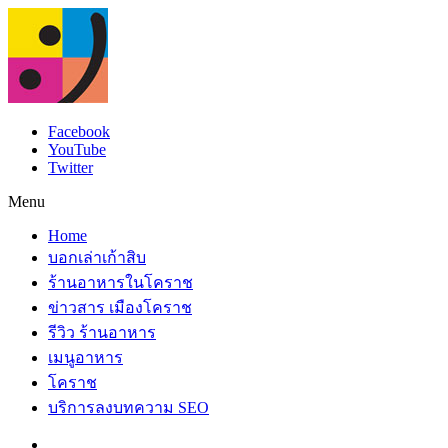
Facebook
YouTube
Twitter
Menu
Home
บอกเล่าเก้าสิบ
ร้านอาหารในโคราช
ข่าวสาร เมืองโคราช
รีวิว ร้านอาหาร
เมนูอาหาร
โคราช
บริการลงบทความ SEO