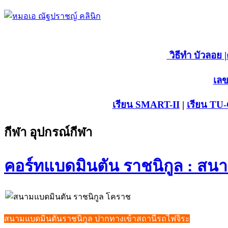
วิธีทำ บัวลอย
|
เลข
เรียน SMART-II
|
เรียน TU
กีฬา อุปกรณ์กีฬา
คอร์ทแบดมินตัน ราชนิกูล : 
สนามแบดมินตันราชนิกูล ปากทางเข้าสถานีรถไฟจิระ