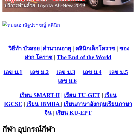
วิธีทำ บัวลอย
|คำนวณอายุ
|
คลินิกเด็กโคราช
|
ของ
ฝาก โคราช
|
The End of the World
เลข ม.1
เลข ม.2
เลข ม.3
เลข ม.4
เลข ม.5
เลข ม.6
เรียน SMART-II
|
เรียน TU-GET
|
เรียน
IGCSE
|
เรียน IB
MBA
|
เรียนภาษาอังกฤษ
เรียนภาษา
จีน
|
เรียน KU-EPT
กีฬา อุปกรณ์กีฬา