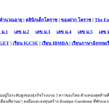
คำนวณอายุ
|
คลินิกเด็กโคราช
|
ของฝาก โคราช
|
The En
 ม.1
เลข ม.2
เลข ม.3
เลข ม.4
เลข ม.5
เลข 
-GET
|
เรียน IGCSE
|
เรียน IB
MBA
|
เรียนภาษาอังกฤษ
เ
บอยู่ในระดับสูงของธุรกิจโรงแรม 5 ดาวของไทย ตำแหน่งสุดท้ายคือ
่ เดือนที่ผ่านมา ลงมือและลงทุนสร้าง Boutique Guesthome ที่พักแน