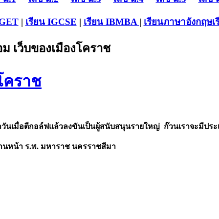
-GET
|
เรียน IGCSE
|
เรียน IB
MBA
|
เรียนภาษาอังกฤษ
เ
อม เว็บของเมืองโคราช
่โคราช
เมื่อตีกอล์ฟแล้วลงขันเป็นผู้สนับสนุนรายใหญ่ ก๊วนเราจะมีประเพ
นผ่านหน้า ร.พ. มหาราช นครราชสีมา