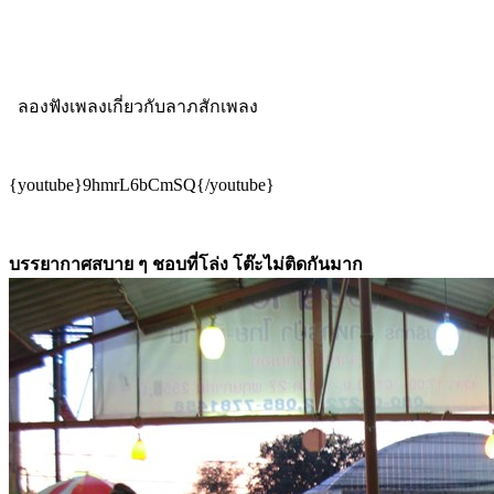
ลองฟังเพลงเกี่ยวกับลาภสักเพลง
{youtube}9hmrL6bCmSQ{/youtube}
บรรยากาศสบาย ๆ ชอบที่โล่ง โต๊ะไม่ติดกันมาก