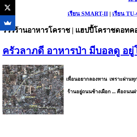
เรียน SMART-II
|
เรียน TU
รีวิวร้านอาหารโคราช | แฮปปี้โคราชดอทค
ครัวลาภดี อาหารป่า มีบอลดู อยู
เพื่อนอยากลองทาน เพราะผ่านทุกวัน
ร้านอยู่ถนนช้างเผือก ... คือถน