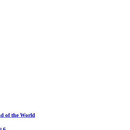
d of the World
ม.6